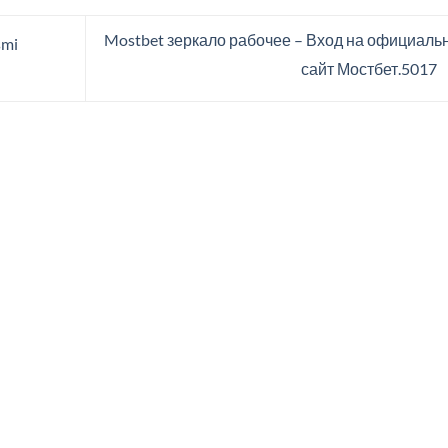
Mostbet зеркало рабочее – Вход на официаль
smi
сайт Мостбет.5017