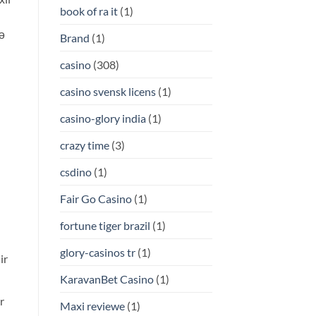
book of ra it
(1)
də
Brand
(1)
casino
(308)
casino svensk licens
(1)
casino-glory india
(1)
crazy time
(3)
csdino
(1)
Fair Go Casino
(1)
fortune tiger brazil
(1)
glory-casinos tr
(1)
ir
KaravanBet Casino
(1)
r
Maxi reviewe
(1)