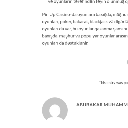
və oyunların tərəfindən təyin olunmuş q
Pin Up Casino-da oyunlara baxışda, məşhur və
oyunları, poker, bakarat, blackjack və digə
oyunları da var, bu oyunlar qazanma şansın
baxışda, məşhur və populyar oyunlar arasınd
oyunları da dəstəklənir.
This entry was po
ABUBAKAR MUHAMM