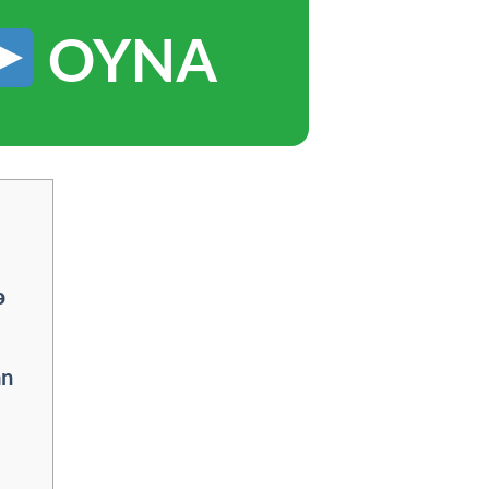
OYNA
ə
an