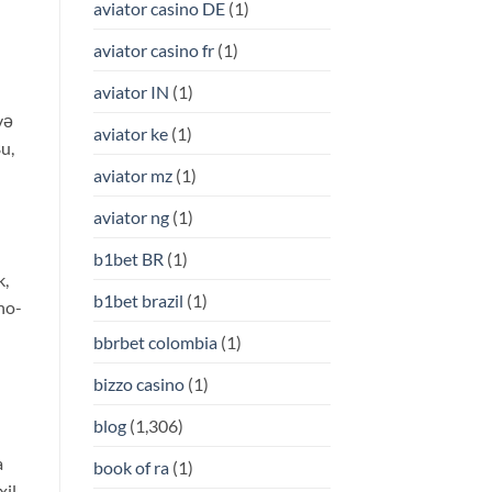
aviator casino DE
(1)
aviator casino fr
(1)
aviator IN
(1)
və
aviator ke
(1)
u,
aviator mz
(1)
aviator ng
(1)
b1bet BR
(1)
k,
b1bet brazil
(1)
no-
bbrbet colombia
(1)
bizzo casino
(1)
blog
(1,306)
a
book of ra
(1)
xil