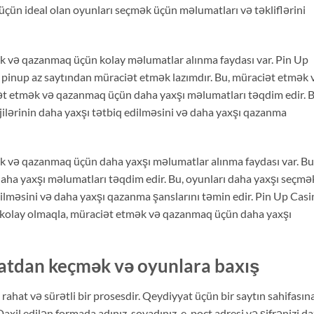
 üçün ideal olan oyunları seçmək üçün məlumatları və təkliflərini
 və qazanmaq üçün kolay məlumatlar alınma faydası var. Pin Up
 pinup az saytından müraciət etmək lazımdır. Bu, müraciət etmək 
t etmək və qazanmaq üçün daha yaxşı məlumatları təqdim edir. B
ilərinin daha yaxşı tətbiq edilməsini və daha yaxşı qazanma
 və qazanmaq üçün daha yaxşı məlumatlar alınma faydası var. Bu
ha yaxşı məlumatları təqdim edir. Bu, oyunları daha yaxşı seçmə
dilməsini və daha yaxşı qazanma şanslarını təmin edir. Pin Up Casi
kolay olmaqla, müraciət etmək və qazanmaq üçün daha yaxşı
atdan keçmək və oyunlara baxış
hat və sürətli bir prosesdir. Qeydiyyat üçün bir saytın sahifasın
xil edilən formada adınız, soyadınız, e-poçt adresi və şifrənizi da