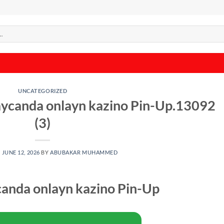
UNCATEGORIZED
aycanda onlayn kazino Pin-Up.13092
(3)
N
JUNE 12, 2026
BY
ABUBAKAR MUHAMMED
canda onlayn kazino Pin-Up