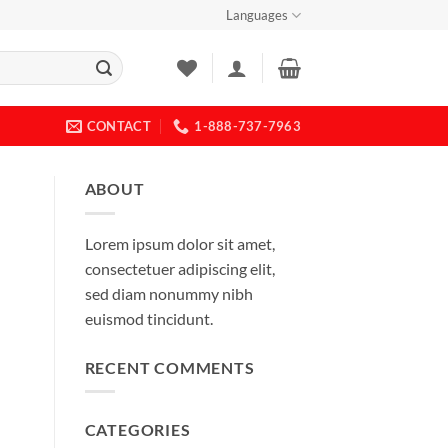
Languages
CONTACT
1-888-737-7963
ABOUT
Lorem ipsum dolor sit amet,
consectetuer adipiscing elit,
sed diam nonummy nibh
euismod tincidunt.
RECENT COMMENTS
CATEGORIES