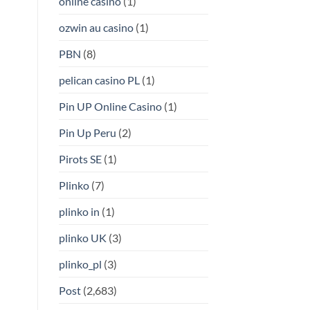
online casino
(1)
ozwin au casino
(1)
PBN
(8)
pelican casino PL
(1)
Pin UP Online Casino
(1)
Pin Up Peru
(2)
Pirots SE
(1)
Plinko
(7)
plinko in
(1)
plinko UK
(3)
plinko_pl
(3)
Post
(2,683)