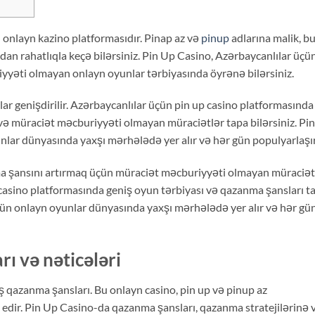
nlayn kazino platformasıdır. Pinap az və
pinup
adlarına malik, b
an rahatlıqla keçə bilərsiniz. Pin Up Casino, Azərbaycanlılar üçü
yyəti olmayan onlayn oyunlar tərbiyasında öyrənə bilərsiniz.
r genişdirilir. Azərbaycanlılar üçün pin up casino platformasında
ə müraciət məcburiyyəti olmayan müraciətlər tapa bilərsiniz. Pin
lar dünyasında yaxşı mərhələdə yer alır və hər gün populyarlaşır
 şansını artırmaq üçün müraciət məcburiyyəti olmayan müraciət
p casino platformasında geniş oyun tərbiyası və qazanma şansları t
üçün onlayn oyunlar dünyasında yaxşı mərhələdə yer alır və hər gü
ı və nəticələri
ş qazanma şansları. Bu onlayn casino, pin up və pinup az
dir. Pin Up Casino-da qazanma şansları, qazanma stratejilərinə 