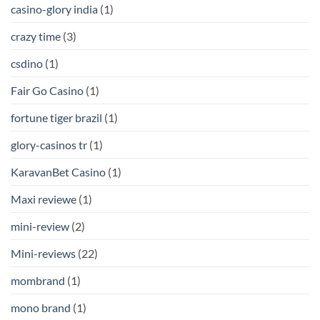
casino-glory india
(1)
crazy time
(3)
csdino
(1)
Fair Go Casino
(1)
fortune tiger brazil
(1)
glory-casinos tr
(1)
KaravanBet Casino
(1)
Maxi reviewe
(1)
mini-review
(2)
Mini-reviews
(22)
mombrand
(1)
mono brand
(1)