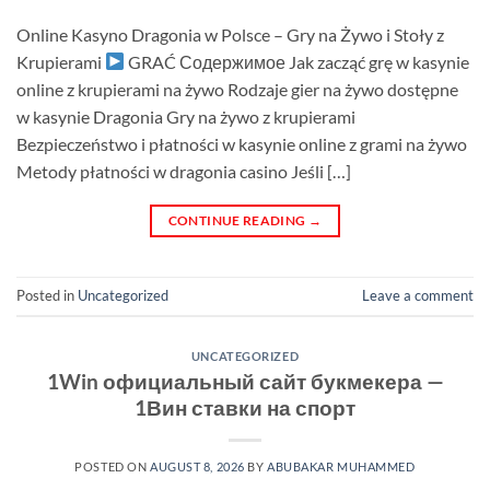
Online Kasyno Dragonia w Polsce – Gry na Żywo i Stoły z
Krupierami
GRAĆ Содержимое Jak zacząć grę w kasynie
online z krupierami na żywo Rodzaje gier na żywo dostępne
w kasynie Dragonia Gry na żywo z krupierami
Bezpieczeństwo i płatności w kasynie online z grami na żywo
Metody płatności w dragonia casino Jeśli […]
CONTINUE READING
→
Posted in
Uncategorized
Leave a comment
UNCATEGORIZED
1Win официальный сайт букмекера —
1Вин ставки на спорт
POSTED ON
AUGUST 8, 2026
BY
ABUBAKAR MUHAMMED