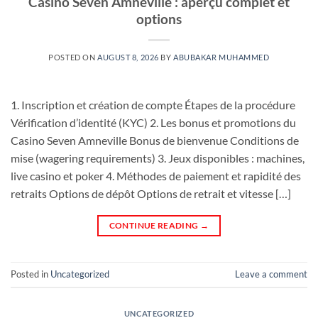
Casino Seven Amneville : aperçu complet et
options
POSTED ON
AUGUST 8, 2026
BY
ABUBAKAR MUHAMMED
1. Inscription et création de compte Étapes de la procédure
Vérification d’identité (KYC) 2. Les bonus et promotions du
Casino Seven Amneville Bonus de bienvenue Conditions de
mise (wagering requirements) 3. Jeux disponibles : machines,
live casino et poker 4. Méthodes de paiement et rapidité des
retraits Options de dépôt Options de retrait et vitesse […]
CONTINUE READING
→
Posted in
Uncategorized
Leave a comment
UNCATEGORIZED