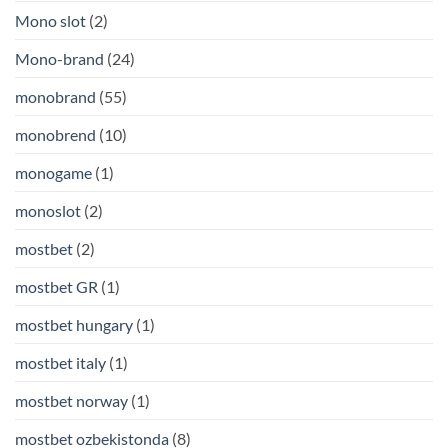
Mono slot
(2)
Mono-brand
(24)
monobrand
(55)
monobrend
(10)
monogame
(1)
monoslot
(2)
mostbet
(2)
mostbet GR
(1)
mostbet hungary
(1)
mostbet italy
(1)
mostbet norway
(1)
mostbet ozbekistonda
(8)