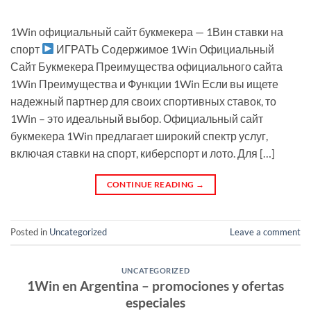
1Win официальный сайт букмекера — 1Вин ставки на
спорт
ИГРАТЬ Содержимое 1Win Официальный
Сайт Букмекера Преимущества официального сайта
1Win Преимущества и Функции 1Win Если вы ищете
надежный партнер для своих спортивных ставок, то
1Win – это идеальный выбор. Официальный сайт
букмекера 1Win предлагает широкий спектр услуг,
включая ставки на спорт, киберспорт и лото. Для […]
CONTINUE READING
→
Posted in
Uncategorized
Leave a comment
UNCATEGORIZED
1Win en Argentina – promociones y ofertas
especiales