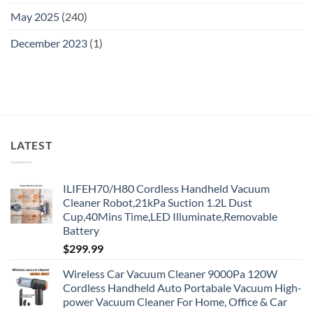
May 2025
(240)
December 2023
(1)
LATEST
ILIFEH70/H80 Cordless Handheld Vacuum
Cleaner Robot,21kPa Suction 1.2L Dust
Cup,40Mins Time,LED Illuminate,Removable
Battery
$
299.99
Wireless Car Vacuum Cleaner 9000Pa 120W
Cordless Handheld Auto Portabale Vacuum High-
power Vacuum Cleaner For Home, Office & Car