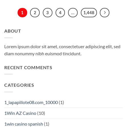
1
2
3
4
…
1,448
ABOUT
Lorem ipsum dolor sit amet, consectetuer adipiscing elit, sed
diam nonummy nibh euismod tincidunt.
RECENT COMMENTS
CATEGORIES
1_lapapillote08.com_10000
(1)
1Win AZ Casino
(10)
1win casino spanish
(1)