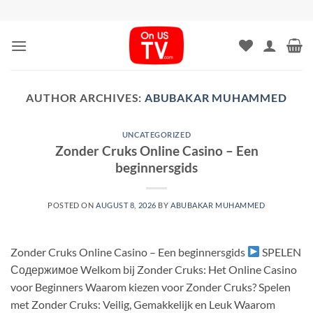
Skip
to
content
AUTHOR ARCHIVES:
ABUBAKAR MUHAMMED
UNCATEGORIZED
Zonder Cruks Online Casino – Een
beginnersgids
POSTED ON
AUGUST 8, 2026
BY
ABUBAKAR MUHAMMED
Zonder Cruks Online Casino – Een beginnersgids
SPELEN
Содержимое Welkom bij Zonder Cruks: Het Online Casino
voor Beginners Waarom kiezen voor Zonder Cruks? Spelen
met Zonder Cruks: Veilig, Gemakkelijk en Leuk Waarom