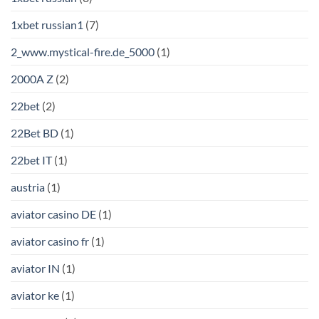
1xbet russian1
(7)
2_www.mystical-fire.de_5000
(1)
2000A Z
(2)
22bet
(2)
22Bet BD
(1)
22bet IT
(1)
austria
(1)
aviator casino DE
(1)
aviator casino fr
(1)
aviator IN
(1)
aviator ke
(1)