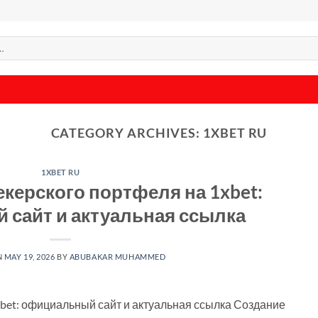
CATEGORY ARCHIVES:
1XBET RU
1XBET RU
керского портфеля на 1xbet:
сайт и актуальная ссылка
N
MAY 19, 2026
BY
ABUBAKAR MUHAMMED
bet: официальный сайт и актуальная ссылка Создание