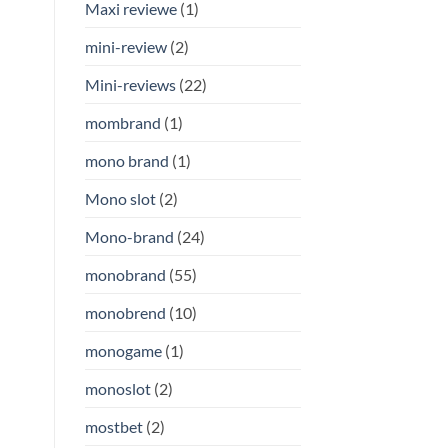
Maxi reviewe
(1)
mini-review
(2)
Mini-reviews
(22)
mombrand
(1)
mono brand
(1)
Mono slot
(2)
Mono-brand
(24)
monobrand
(55)
monobrend
(10)
monogame
(1)
monoslot
(2)
mostbet
(2)