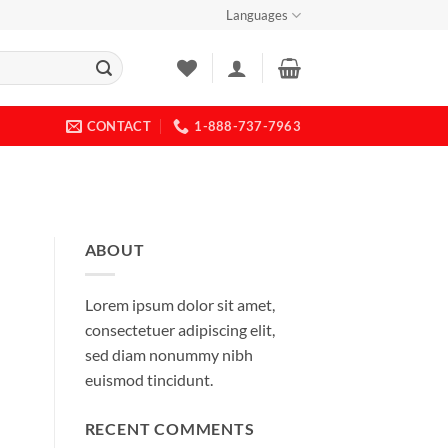
Languages
CONTACT
1-888-737-7963
ABOUT
Lorem ipsum dolor sit amet,
consectetuer adipiscing elit,
sed diam nonummy nibh
euismod tincidunt.
RECENT COMMENTS