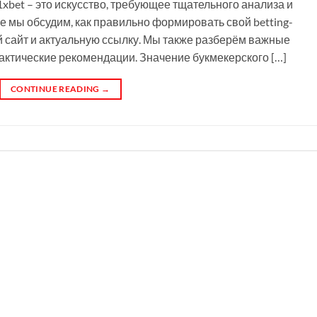
xbet – это искусство, требующее тщательного анализа и
ье мы обсудим, как правильно формировать свой betting-
 сайт и актуальную ссылку. Мы также разберём важные
рактические рекомендации. Значение букмекерского […]
CONTINUE READING
→