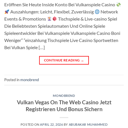
Eröffnen Sie Heute Inside Konto Bei Vulkanspiele Casino
Auszahlungen: Leicht, Flexibel, Zuverlässig
Network
Events & Promotions
Tischspiele & Live-casino Spiel
Die Beliebtesten Spielautomaten Und Online Spiele
Spieleentwickler Bei Vulkanspiele Vulkanspiele Casino Boni
Weniger” “einzahlung Tischspiele Live Casino Sportwetten
Bei Vulkan Spiele […]
CONTINUE READING
→
Posted in
monobrend
MONOBREND
Vulkan Vegas On The Web Casino Jetzt
Registrieren Und Bonus Sichern
POSTED ON
APRIL 22, 2026
BY
ABUBAKAR MUHAMMED