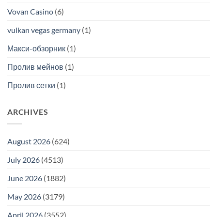
Vovan Casino
(6)
vulkan vegas germany
(1)
Макси-обзорник
(1)
Пролив мейнов
(1)
Пролив сетки
(1)
ARCHIVES
August 2026
(624)
July 2026
(4513)
June 2026
(1882)
May 2026
(3179)
April 2026
(3552)