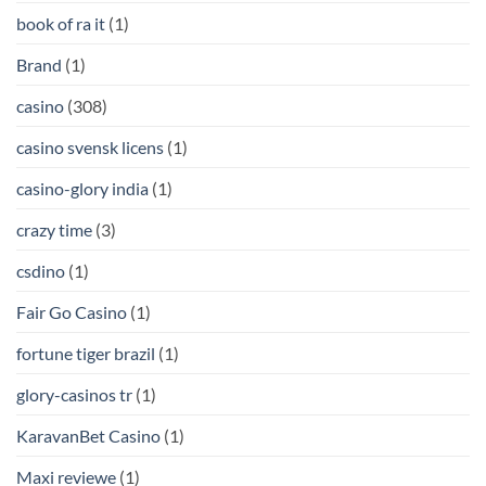
book of ra it
(1)
Brand
(1)
casino
(308)
casino svensk licens
(1)
casino-glory india
(1)
crazy time
(3)
csdino
(1)
Fair Go Casino
(1)
fortune tiger brazil
(1)
glory-casinos tr
(1)
KaravanBet Casino
(1)
Maxi reviewe
(1)