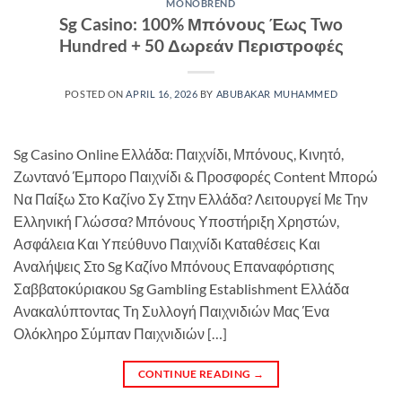
MONOBREND
Sg Casino: 100% Μπόνους Έως Two
Hundred + 50 Δωρεάν Περιστροφές
POSTED ON
APRIL 16, 2026
BY
ABUBAKAR MUHAMMED
Sg Casino Online Ελλάδα: Παιχνίδι, Μπόνους, Κινητό,
Ζωντανό Έμπορο Παιχνίδι & Προσφορές Content Μπορώ
Να Παίξω Στο Καζίνο Σγ Στην Ελλάδα? Λειτουργεί Με Την
Ελληνική Γλώσσα? Μπόνους Υποστήριξη Χρηστών,
Ασφάλεια Και Υπεύθυνο Παιχνίδι Καταθέσεις Και
Αναλήψεις Στο Sg Καζίνο Μπόνους Επαναφόρτισης
Σαββατοκύριακου Sg Gambling Establishment Ελλάδα
Ανακαλύπτοντας Τη Συλλογή Παιχνιδιών Μας Ένα
Ολόκληρο Σύμπαν Παιχνιδιών […]
CONTINUE READING
→