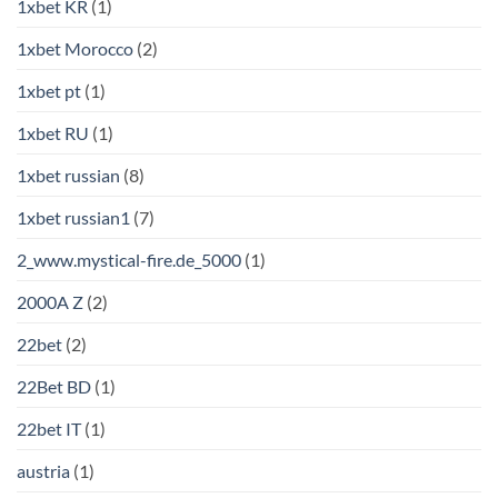
1xbet KR
(1)
1xbet Morocco
(2)
1xbet pt
(1)
1xbet RU
(1)
1xbet russian
(8)
1xbet russian1
(7)
2_www.mystical-fire.de_5000
(1)
2000A Z
(2)
22bet
(2)
22Bet BD
(1)
22bet IT
(1)
austria
(1)