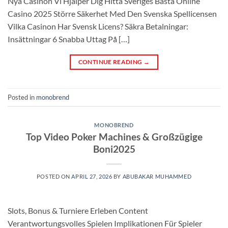
Nya Casinon Vi Hjälper Dig Hitta Sveriges Bästa Online
Casino 2025 Större Säkerhet Med Den Svenska Spellicensen
Vilka Casinon Har Svensk Licens? Säkra Betalningar:
Insättningar 6 Snabba Uttag På […]
CONTINUE READING
→
Posted in
monobrend
MONOBREND
Top Video Poker Machines & Großzügige
Boni2025
POSTED ON
APRIL 27, 2026
BY
ABUBAKAR MUHAMMED
Slots, Bonus & Turniere Erleben Content
Verantwortungsvolles Spielen Implikationen Für Spieler