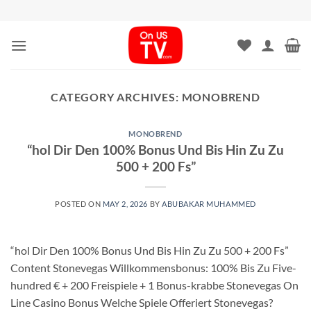
Skip
to
content
CATEGORY ARCHIVES:
MONOBREND
MONOBREND
“hol Dir Den 100% Bonus Und Bis Hin Zu Zu
500 + 200 Fs”
POSTED ON
MAY 2, 2026
BY
ABUBAKAR MUHAMMED
“hol Dir Den 100% Bonus Und Bis Hin Zu Zu 500 + 200 Fs”
Content Stonevegas Willkommensbonus: 100% Bis Zu Five-
hundred € + 200 Freispiele + 1 Bonus-krabbe Stonevegas On
Line Casino Bonus Welche Spiele Offeriert Stonevegas?