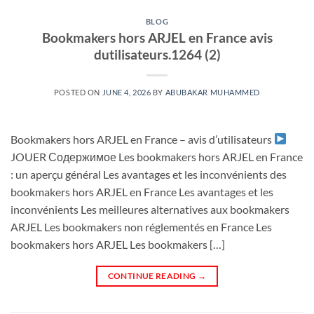
BLOG
Bookmakers hors ARJEL en France avis
dutilisateurs.1264 (2)
POSTED ON
JUNE 4, 2026
BY
ABUBAKAR MUHAMMED
Bookmakers hors ARJEL en France – avis d’utilisateurs
JOUER Содержимое Les bookmakers hors ARJEL en France
: un aperçu général Les avantages et les inconvénients des
bookmakers hors ARJEL en France Les avantages et les
inconvénients Les meilleures alternatives aux bookmakers
ARJEL Les bookmakers non réglementés en France Les
bookmakers hors ARJEL Les bookmakers […]
CONTINUE READING
→