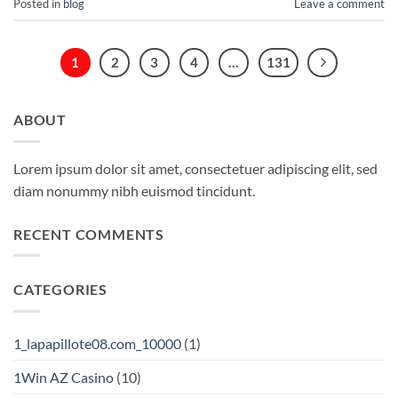
Posted in
blog
Leave a comment
1
2
3
4
…
131
ABOUT
Lorem ipsum dolor sit amet, consectetuer adipiscing elit, sed
diam nonummy nibh euismod tincidunt.
RECENT COMMENTS
CATEGORIES
1_lapapillote08.com_10000
(1)
1Win AZ Casino
(10)