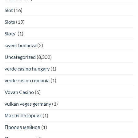
Slot
(16)
Slots
(19)
Slots`
(1)
sweet bonanza
(2)
Uncategorized
(8,302)
verde casino hungary
(1)
verde casino romania
(1)
Vovan Casino
(6)
vulkan vegas germany
(1)
Макси-обзорник
(1)
Пролив мейнов
(1)