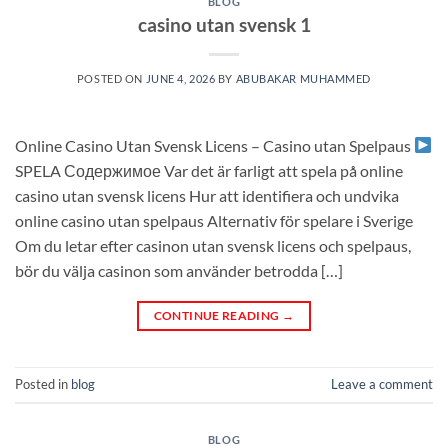
BLOG
casino utan svensk 1
POSTED ON
JUNE 4, 2026
BY
ABUBAKAR MUHAMMED
Online Casino Utan Svensk Licens – Casino utan Spelpaus
SPELA Содержимое Var det är farligt att spela på online
casino utan svensk licens Hur att identifiera och undvika
online casino utan spelpaus Alternativ för spelare i Sverige
Om du letar efter casinon utan svensk licens och spelpaus,
bör du välja casinon som använder betrodda […]
CONTINUE READING
→
Posted in
blog
Leave a comment
BLOG