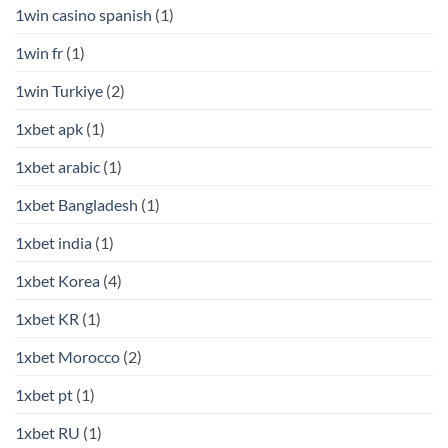
1win casino spanish
(1)
1win fr
(1)
1win Turkiye
(2)
1xbet apk
(1)
1xbet arabic
(1)
1xbet Bangladesh
(1)
1xbet india
(1)
1xbet Korea
(4)
1xbet KR
(1)
1xbet Morocco
(2)
1xbet pt
(1)
1xbet RU
(1)