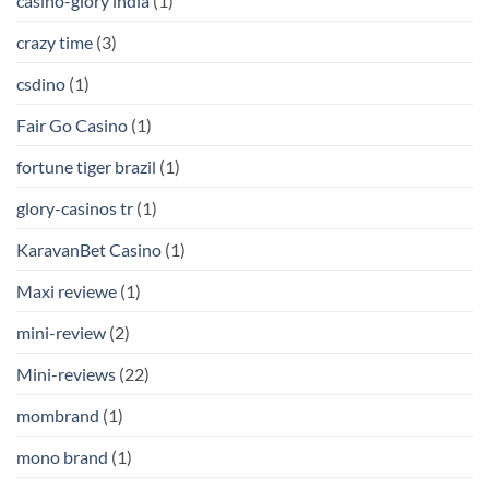
casino-glory india
(1)
crazy time
(3)
csdino
(1)
Fair Go Casino
(1)
fortune tiger brazil
(1)
glory-casinos tr
(1)
KaravanBet Casino
(1)
Maxi reviewe
(1)
mini-review
(2)
Mini-reviews
(22)
mombrand
(1)
mono brand
(1)