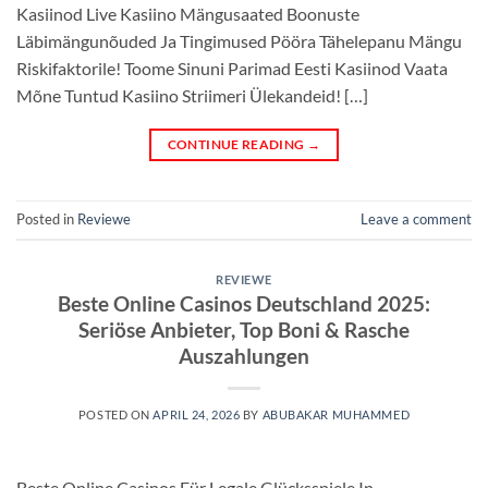
Kasiinod Live Kasiino Mängusaated Boonuste
Läbimängunõuded Ja Tingimused Pööra Tähelepanu Mängu
Riskifaktorile! Toome Sinuni Parimad Eesti Kasiinod Vaata
Mõne Tuntud Kasiino Striimeri Ülekandeid! […]
CONTINUE READING
→
Posted in
Reviewe
Leave a comment
REVIEWE
Beste Online Casinos Deutschland 2025:
Seriöse Anbieter, Top Boni & Rasche
Auszahlungen
POSTED ON
APRIL 24, 2026
BY
ABUBAKAR MUHAMMED
Beste Online Casinos Für Legale Glücksspiele In