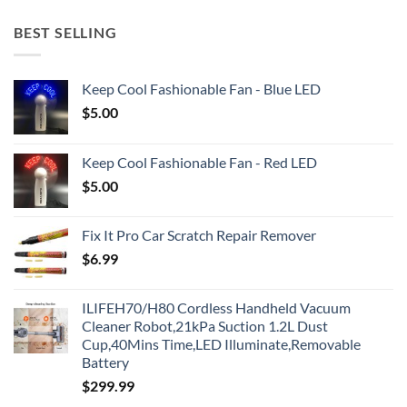
BEST SELLING
Keep Cool Fashionable Fan - Blue LED
$
5.00
Keep Cool Fashionable Fan - Red LED
$
5.00
Fix It Pro Car Scratch Repair Remover
$
6.99
ILIFEH70/H80 Cordless Handheld Vacuum
Cleaner Robot,21kPa Suction 1.2L Dust
Cup,40Mins Time,LED Illuminate,Removable
Battery
$
299.99