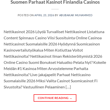
Suomen Parhaat Kasinot Finlandia Casinos
POSTED ON
APRIL 23, 2026
BY
ABUBAKAR MUHAMMED
Nettikasinot 2026 Löydä Turvalliset Nettikasinot Listattuna
Content Spinnaus Casino Viisi Suosituinta Online Casinoa
Netticasinot Suomalaisille 2026 Hyödynnä Suomicasinon
Kasinovertailutyökalua Miten Kotiuttaa Voitot
Nettikasinolta? Nettikasinot Ilman Rekisteröitymistä 2026
Online Casino Suomi Bonukset Haluatko Pelata Nyt? Kokeile
Meidän #1 Kasinoa Miten Arvostelemme Parhaita
Nettikasinoita? Live-jakajapelit Parhaat Netticasino
Suomalaisille 2026 Miksi Valita Casinot Suomicasinot Fi
Sivustolta? Vastuullinen Pelaaminen […]
CONTINUE READING
→