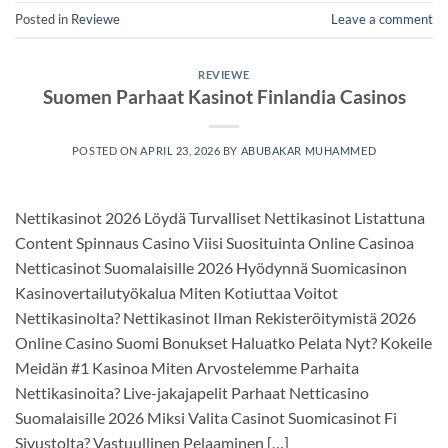
Posted in
Reviewe
Leave a comment
REVIEWE
Suomen Parhaat Kasinot Finlandia Casinos
POSTED ON
APRIL 23, 2026
BY
ABUBAKAR MUHAMMED
Nettikasinot 2026 Löydä Turvalliset Nettikasinot Listattuna
Content Spinnaus Casino Viisi Suosituinta Online Casinoa
Netticasinot Suomalaisille 2026 Hyödynnä Suomicasinon
Kasinovertailutyökalua Miten Kotiuttaa Voitot
Nettikasinolta? Nettikasinot Ilman Rekisteröitymistä 2026
Online Casino Suomi Bonukset Haluatko Pelata Nyt? Kokeile
Meidän #1 Kasinoa Miten Arvostelemme Parhaita
Nettikasinoita? Live-jakajapelit Parhaat Netticasino
Suomalaisille 2026 Miksi Valita Casinot Suomicasinot Fi
Sivustolta? Vastuullinen Pelaaminen […]