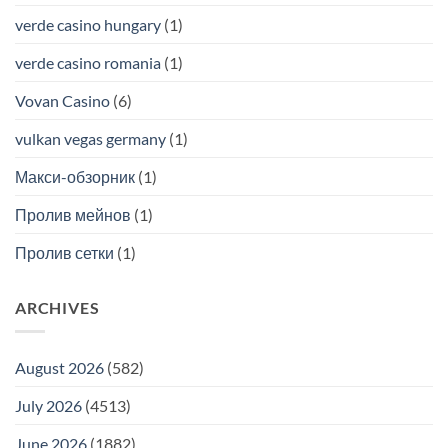
verde casino hungary
(1)
verde casino romania
(1)
Vovan Casino
(6)
vulkan vegas germany
(1)
Макси-обзорник
(1)
Пролив мейнов
(1)
Пролив сетки
(1)
ARCHIVES
August 2026
(582)
July 2026
(4513)
June 2026
(1882)