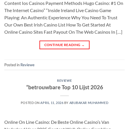
Content Ios Casinos Payment Methods Hugo Casino: #1 On
The Internet Casino” “Inside Ireland Live Casino Game
Playing: An Authentic Experience Why You Need To Trust
Our Own Best Irish Casino List How To Get Started At
Online Casino Sites Fast Payout On The Web Casinos In […]
CONTINUE READING
→
Posted in
Reviewe
REVIEWE
“betrouwbare Top 10 Lijst 2026
POSTED ON
APRIL 11, 2026
BY
ABUBAKAR MUHAMMED
Online On Line Casino: De Beste Online Casino’s Van