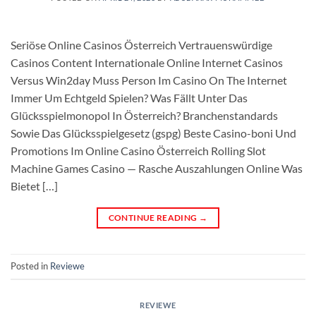
Seriöse Online Casinos Österreich Vertrauenswürdige
Casinos Content Internationale Online Internet Casinos
Versus Win2day Muss Person Im Casino On The Internet
Immer Um Echtgeld Spielen? Was Fällt Unter Das
Glücksspielmonopol In Österreich? Branchenstandards
Sowie Das Glücksspielgesetz (gspg) Beste Casino-boni Und
Promotions Im Online Casino Österreich Rolling Slot
Machine Games Casino — Rasche Auszahlungen Online Was
Bietet […]
CONTINUE READING
→
Posted in
Reviewe
REVIEWE