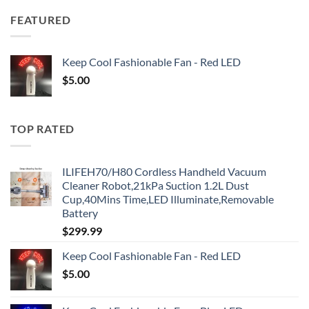
FEATURED
Keep Cool Fashionable Fan - Red LED
$
5.00
TOP RATED
ILIFEH70/H80 Cordless Handheld Vacuum
Cleaner Robot,21kPa Suction 1.2L Dust
Cup,40Mins Time,LED Illuminate,Removable
Battery
$
299.99
Keep Cool Fashionable Fan - Red LED
$
5.00