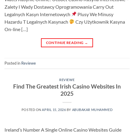
Zalety I Wady Dostawcy Oprogramowania Carry Out
Legalnych Kasyn Internetowych
Plusy We Minusy
Hazardu T Legalnych Kasynach
Czy Użytkownik Kasyna
On-line […]
CONTINUE READING
→
Posted in
Reviewe
REVIEWE
Find The Greatest Irish Casino Websites In
2025
POSTED ON
APRIL 15, 2026
BY
ABUBAKAR MUHAMMED
Ireland’s Number A Single Online Casino Websites Guide