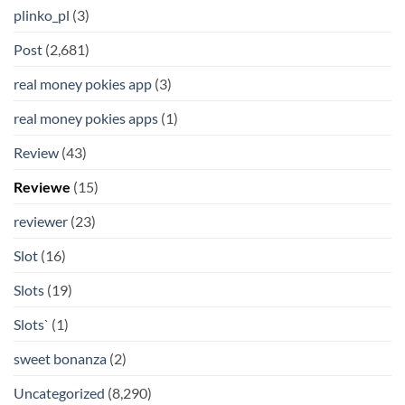
plinko_pl
(3)
Post
(2,681)
real money pokies app
(3)
real money pokies apps
(1)
Review
(43)
Reviewe
(15)
reviewer
(23)
Slot
(16)
Slots
(19)
Slots`
(1)
sweet bonanza
(2)
Uncategorized
(8,290)