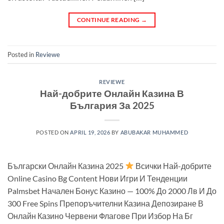
CONTINUE READING
→
Posted in
Reviewe
REVIEWE
Най-добрите Онлайн Казина В
България За 2025
POSTED ON
APRIL 19, 2026
BY
ABUBAKAR MUHAMMED
Български Онлайн Казина 2025
Всички Най-добрите
Online Casino Bg Content Нови Игри И Тенденции
Palmsbet Начален Бонус Казино — 100% До 2000 Лв И До
300 Free Spins Препоръчителни Казина Депозиране В
Онлайн Казино Червени Флагове При Избор На Бг