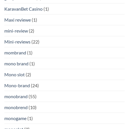
KaravanBet Casino
(1)
Maxi reviewe
(1)
mini-review
(2)
Mini-reviews
(22)
mombrand
(1)
mono brand
(1)
Mono slot
(2)
Mono-brand
(24)
monobrand
(55)
monobrend
(10)
monogame
(1)