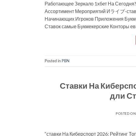
Работающее Зеркало 1хбет На Сегодня?
Ассортимент Мероприятий Иライブ-ставки
Начинающих Игроков Приложения Букмек
Ставок самые Букмекерские Конторы ев
Posted in
PBN
Ставки На Киберсп
дли Ст
POSTED O
“ставки На Киберспорт 2026: Рейтинг То