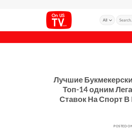
Skip
to
content
Search
for:
Лучшие Букмекерски
Топ-14 одним Лег
Ставок На Спорт В
POSTED O