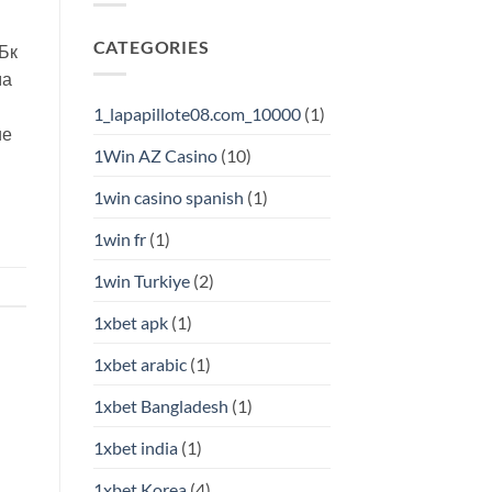
CATEGORIES
Бк
ма
1_lapapillote08.com_10000
(1)
ие
1Win AZ Casino
(10)
1win casino spanish
(1)
1win fr
(1)
1win Turkiye
(2)
1xbet apk
(1)
1xbet arabic
(1)
1xbet Bangladesh
(1)
1xbet india
(1)
1xbet Korea
(4)