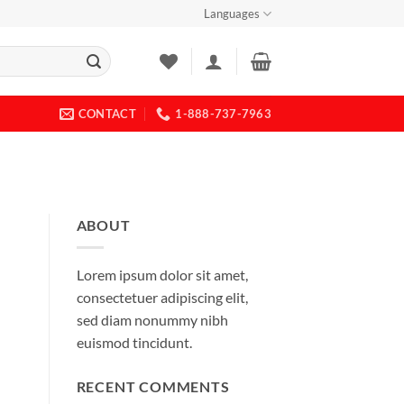
Languages
CONTACT
1-888-737-7963
ABOUT
Lorem ipsum dolor sit amet,
consectetuer adipiscing elit,
sed diam nonummy nibh
euismod tincidunt.
RECENT COMMENTS