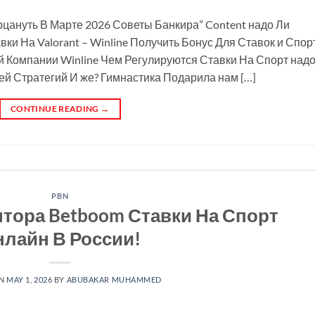
цануть В Марте 2026 Советы Банкира” Content надо Ли
ки На Valorant – Winline Получить Бонус Для Ставок и Спор
й Компании Winline Чем Регулируются Ставки На Спорт над
ей Стратегий И же? Гимнастика Подарила нам […]
CONTINUE READING
→
PBN
нтора Betboom Ставки На Спорт
лайн В России!
ON
MAY 1, 2026
BY
ABUBAKAR MUHAMMED