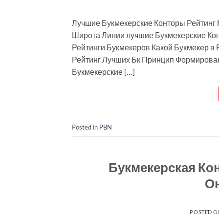
Лучшие Букмекерские Конторы Рейтинг 
Широта Линии лучшие Букмекерские Кон
Рейтинги Букмекеров Какой Букмекер в
Рейтинг Лучших Бк Принцип Формирован
Букмекерские […]
Posted in
PBN
Букмекерская Ко
Он
POSTED 