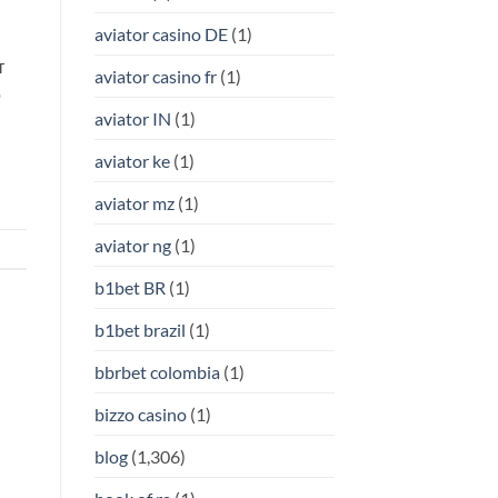
aviator casino DE
(1)
т
aviator casino fr
(1)
о
aviator IN
(1)
aviator ke
(1)
aviator mz
(1)
aviator ng
(1)
b1bet BR
(1)
b1bet brazil
(1)
bbrbet colombia
(1)
bizzo casino
(1)
blog
(1,306)