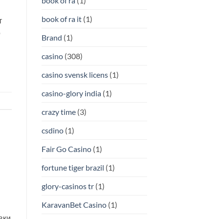
book of ra
(1)
book of ra it
(1)
т
о
Brand
(1)
casino
(308)
casino svensk licens
(1)
casino-glory india
(1)
crazy time
(3)
csdino
(1)
Fair Go Casino
(1)
fortune tiger brazil
(1)
glory-casinos tr
(1)
KaravanBet Casino
(1)
вки