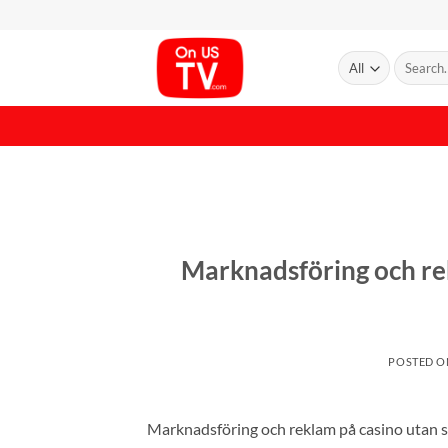
Skip
to
content
Search
for:
Marknadsföring och re
POSTED 
Marknadsföring och reklam på casino utan sv