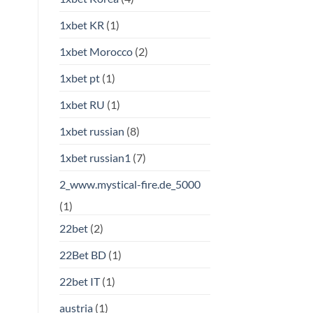
1xbet KR
(1)
1xbet Morocco
(2)
1xbet pt
(1)
1xbet RU
(1)
1xbet russian
(8)
1xbet russian1
(7)
2_www.mystical-fire.de_5000
(1)
22bet
(2)
22Bet BD
(1)
22bet IT
(1)
austria
(1)