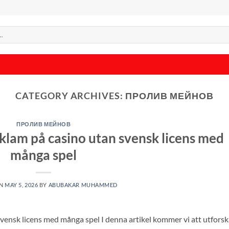
CATEGORY ARCHIVES:
ПРОЛИВ МЕЙНОВ
ПРОЛИВ МЕЙНОВ
klam på casino utan svensk licens med
många spel
ON
MAY 5, 2026
BY
ABUBAKAR MUHAMMED
ensk licens med många spel I denna artikel kommer vi att utforsk