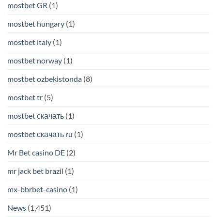
mostbet GR
(1)
mostbet hungary
(1)
mostbet italy
(1)
mostbet norway
(1)
mostbet ozbekistonda
(8)
mostbet tr
(5)
mostbet скачать
(1)
mostbet скачать ru
(1)
Mr Bet casino DE
(2)
mr jack bet brazil
(1)
mx-bbrbet-casino
(1)
News
(1,451)