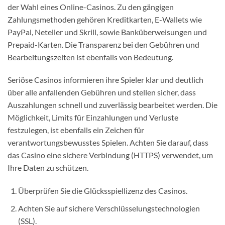
der Wahl eines Online-Casinos. Zu den gängigen
Zahlungsmethoden gehören Kreditkarten, E-Wallets wie
PayPal, Neteller und Skrill, sowie Banküberweisungen und
Prepaid-Karten. Die Transparenz bei den Gebühren und
Bearbeitungszeiten ist ebenfalls von Bedeutung.
Seriöse Casinos informieren ihre Spieler klar und deutlich
über alle anfallenden Gebühren und stellen sicher, dass
Auszahlungen schnell und zuverlässig bearbeitet werden. Die
Möglichkeit, Limits für Einzahlungen und Verluste
festzulegen, ist ebenfalls ein Zeichen für
verantwortungsbewusstes Spielen. Achten Sie darauf, dass
das Casino eine sichere Verbindung (HTTPS) verwendet, um
Ihre Daten zu schützen.
Überprüfen Sie die Glücksspiellizenz des Casinos.
Achten Sie auf sichere Verschlüsselungstechnologien
(SSL).