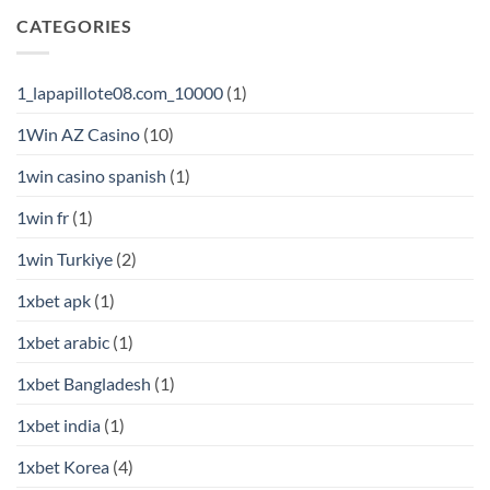
CATEGORIES
1_lapapillote08.com_10000
(1)
1Win AZ Casino
(10)
1win casino spanish
(1)
1win fr
(1)
1win Turkiye
(2)
1xbet apk
(1)
1xbet arabic
(1)
1xbet Bangladesh
(1)
1xbet india
(1)
1xbet Korea
(4)