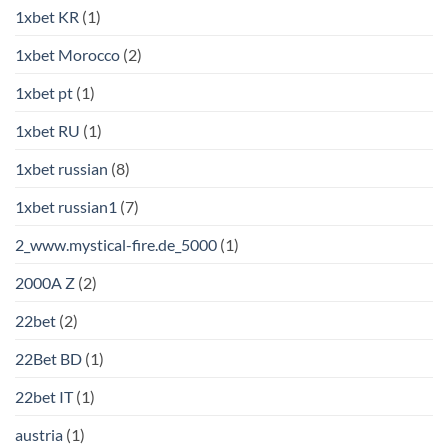
1xbet KR
(1)
1xbet Morocco
(2)
1xbet pt
(1)
1xbet RU
(1)
1xbet russian
(8)
1xbet russian1
(7)
2_www.mystical-fire.de_5000
(1)
2000A Z
(2)
22bet
(2)
22Bet BD
(1)
22bet IT
(1)
austria
(1)