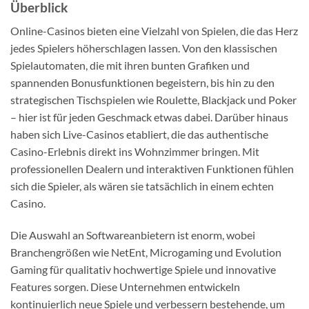
Überblick
Online-Casinos bieten eine Vielzahl von Spielen, die das Herz
jedes Spielers höherschlagen lassen. Von den klassischen
Spielautomaten, die mit ihren bunten Grafiken und
spannenden Bonusfunktionen begeistern, bis hin zu den
strategischen Tischspielen wie Roulette, Blackjack und Poker
– hier ist für jeden Geschmack etwas dabei. Darüber hinaus
haben sich Live-Casinos etabliert, die das authentische
Casino-Erlebnis direkt ins Wohnzimmer bringen. Mit
professionellen Dealern und interaktiven Funktionen fühlen
sich die Spieler, als wären sie tatsächlich in einem echten
Casino.
Die Auswahl an Softwareanbietern ist enorm, wobei
Branchengrößen wie NetEnt, Microgaming und Evolution
Gaming für qualitativ hochwertige Spiele und innovative
Features sorgen. Diese Unternehmen entwickeln
kontinuierlich neue Spiele und verbessern bestehende, um