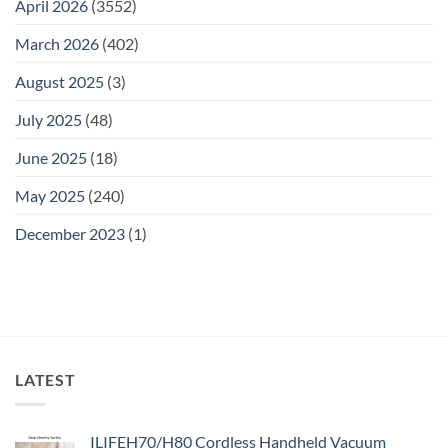
April 2026
(3552)
March 2026
(402)
August 2025
(3)
July 2025
(48)
June 2025
(18)
May 2025
(240)
December 2023
(1)
LATEST
ILIFEH70/H80 Cordless Handheld Vacuum