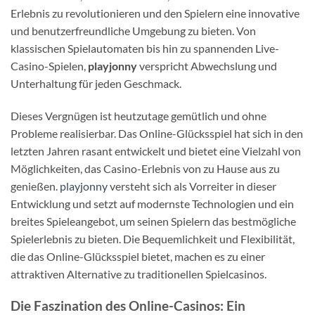
Erlebnis zu revolutionieren und den Spielern eine innovative
und benutzerfreundliche Umgebung zu bieten. Von
klassischen Spielautomaten bis hin zu spannenden Live-
Casino-Spielen,
playjonny
verspricht Abwechslung und
Unterhaltung für jeden Geschmack.
Dieses Vergnügen ist heutzutage gemütlich und ohne
Probleme realisierbar. Das Online-Glücksspiel hat sich in den
letzten Jahren rasant entwickelt und bietet eine Vielzahl von
Möglichkeiten, das Casino-Erlebnis von zu Hause aus zu
genießen.
playjonny
versteht sich als Vorreiter in dieser
Entwicklung und setzt auf modernste Technologien und ein
breites Spieleangebot, um seinen Spielern das bestmögliche
Spielerlebnis zu bieten. Die Bequemlichkeit und Flexibilität,
die das Online-Glücksspiel bietet, machen es zu einer
attraktiven Alternative zu traditionellen Spielcasinos.
Die Faszination des Online-Casinos: Ein