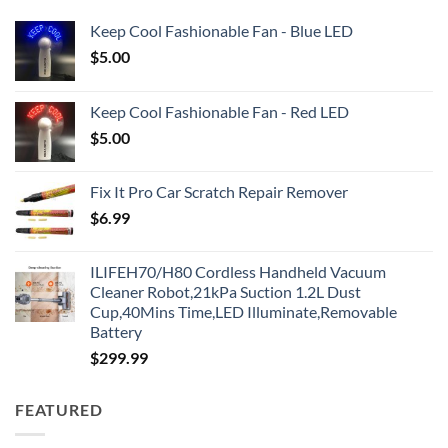
Keep Cool Fashionable Fan - Blue LED
$
5.00
Keep Cool Fashionable Fan - Red LED
$
5.00
Fix It Pro Car Scratch Repair Remover
$
6.99
ILIFEH70/H80 Cordless Handheld Vacuum
Cleaner Robot,21kPa Suction 1.2L Dust
Cup,40Mins Time,LED Illuminate,Removable
Battery
$
299.99
FEATURED