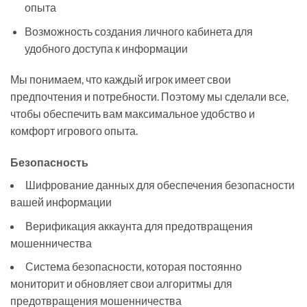
опыта
Возможность создания личного кабинета для
удобного доступа к информации
Мы понимаем, что каждый игрок имеет свои
предпочтения и потребности. Поэтому мы сделали все,
чтобы обеспечить вам максимальное удобство и
комфорт игрового опыта.
Безопасность
Шифрование данных для обеспечения безопасности
вашей информации
Верификация аккаунта для предотвращения
мошенничества
Система безопасности, которая постоянно
мониторит и обновляет свои алгоритмы для
предотвращения мошенничества