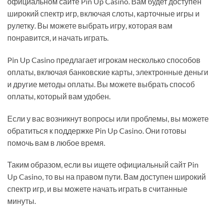
официальном сайте Pin Up Casino. Вам будет доступен
широкий спектр игр, включая слоты, карточные игры и
рулетку. Вы можете выбрать игру, которая вам
понравится, и начать играть.
Pin Up Casino предлагает игрокам несколько способов
оплаты, включая банковские карты, электронные деньги
и другие методы оплаты. Вы можете выбрать способ
оплаты, который вам удобен.
Если у вас возникнут вопросы или проблемы, вы можете
обратиться к поддержке Pin Up Casino. Они готовы
помочь вам в любое время.
Таким образом, если вы ищете официальный сайт Pin
Up Casino, то вы на правом пути. Вам доступен широкий
спектр игр, и вы можете начать играть в считанные
минуты.