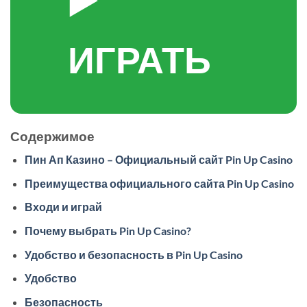
▶️
ИГРАТЬ
Содержимое
Пин Ап Казино – Официальный сайт Pin Up Casino
Преимущества официального сайта Pin Up Casino
Входи и играй
Почему выбрать Pin Up Casino?
Удобство и безопасность в Pin Up Casino
Удобство
Безопасность