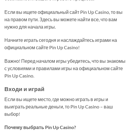
Если вы ищете официальный сайт Pin Up Casino, то вы
на правом пути. Здесь вы можете найти все, что вам
нужно для начала игры.
Начните играть сегодня и наслаждайтесь играми на
официальном сайте Pin Up Casino!
Важно! Перед началом игры убедитесь, что вы знакомы
с условиями и правилами игры на официальном сайте
Pin Up Casino.
Входи и играй
Если вы ищете место, где можно играть в игры и
выиграть реальные деньги, то Pin Up Casino – ваш
выбор!
Почему выбрать Pin Up Casino?