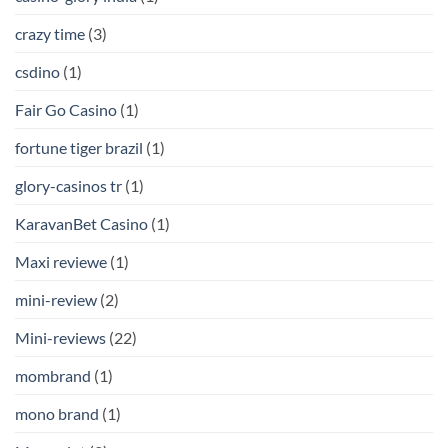
crazy time
(3)
csdino
(1)
Fair Go Casino
(1)
fortune tiger brazil
(1)
glory-casinos tr
(1)
KaravanBet Casino
(1)
Maxi reviewe
(1)
mini-review
(2)
Mini-reviews
(22)
mombrand
(1)
mono brand
(1)