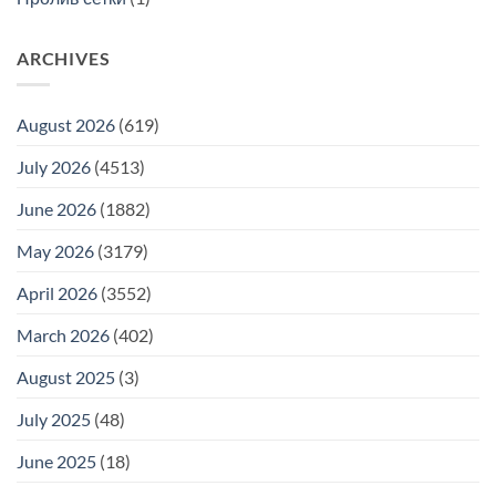
ARCHIVES
August 2026
(619)
July 2026
(4513)
June 2026
(1882)
May 2026
(3179)
April 2026
(3552)
March 2026
(402)
August 2025
(3)
July 2025
(48)
June 2025
(18)