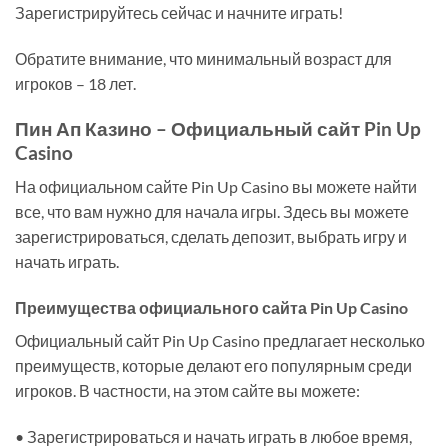
Зарегистрируйтесь сейчас и начните играть!
Обратите внимание, что минимальный возраст для
игроков – 18 лет.
Пин Ап Казино – Официальный сайт Pin Up
Casino
На официальном сайте Pin Up Casino вы можете найти
все, что вам нужно для начала игры. Здесь вы можете
зарегистрироваться, сделать депозит, выбрать игру и
начать играть.
Преимущества официального сайта Pin Up Casino
Официальный сайт Pin Up Casino предлагает несколько
преимуществ, которые делают его популярным среди
игроков. В частности, на этом сайте вы можете:
• Зарегистрироваться и начать играть в любое время,