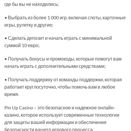
где бы вы не находились;
• Выбрать из более 1 000 игр, включая слоты, карточные
игры, рулетку и другие;
• Сделать депозит и начать играть с минимальной
суммой 10 евро;
• Получать бонусы и промокоды, которые помогут вам
начать играть с дополнительными средствами;
• Получать поддержку от команды поддержки, которая
работает круглосуточно, чтобы помочь вам в любое
время.
Pin Up Casino – это безопасное и надежное онлайн-
казино, которое использует современные технологии
для защиты вашей информации и обеспечения
безопасности вашего игрового процесса.