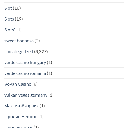
Slot
(16)
Slots
(19)
Slots`
(1)
sweet bonanza
(2)
Uncategorized
(8,327)
verde casino hungary
(1)
verde casino romania
(1)
Vovan Casino
(6)
vulkan vegas germany
(1)
Макси-обзорник
(1)
Пролив мейнов
(1)
Пролив сетки
(1)