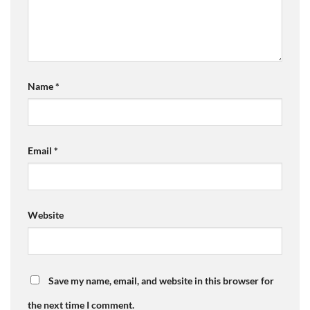
Name
*
Email
*
Website
Save my name, email, and website in this browser for
the next time I comment.