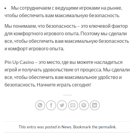
Мы сотрудничаем с ведущими игроками на рынке,
чтобы обеспечить вам максимальную безопасность
Мы понимаем, что безопасность – это ключевой фактор
для комфортного игрового опыта. Поэтому мы сделали
все, чтобы обеспечить вам максимальную безопасность
и комфорт игрового опыта.
Pin Up Casino – это место, где вы можете насладиться
игрой и получать удовольствие от процесса. Мы сделали
все, чтобы обеспечить вам максимальное удобство и
безопасность. Начните играть сегодня!
This entry was posted in
News
. Bookmark the
permalink
.