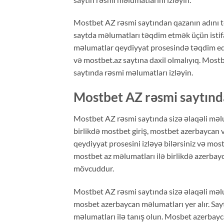
Mostbet AZ rəsmi saytından qazanın adını 
saytda məlumatları təqdim etmək üçün istifa
məlumatlar qeydiyyat prosesində təqdim edi
və mostbet.az saytına daxil olmalıyıq. Mos
saytında rəsmi məlumatları izləyin.
Mostbet AZ rəsmi saytında
Mostbet AZ rəsmi saytında sizə əlaqəli məlu
birlikdə mostbet giriş, mostbet azerbaycan 
qeydiyyat prosesini izləyə bilərsiniz və mos
mostbet az məlumatları ilə birlikdə azerbay
mövcuddur.
Mostbet AZ rəsmi saytında sizə əlaqəli məlu
mosbet azerbaycan məlumatları yer alır. Sayt
məlumatları ilə tanış olun. Mosbet azerbayc