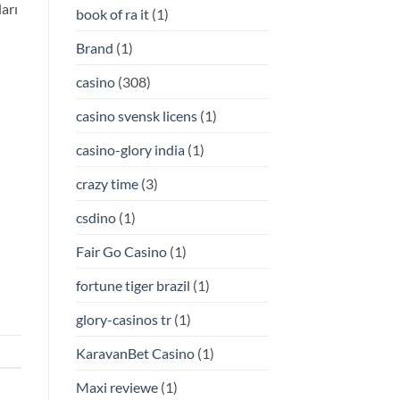
arı
book of ra it
(1)
Brand
(1)
casino
(308)
casino svensk licens
(1)
casino-glory india
(1)
crazy time
(3)
csdino
(1)
Fair Go Casino
(1)
fortune tiger brazil
(1)
glory-casinos tr
(1)
KaravanBet Casino
(1)
Maxi reviewe
(1)