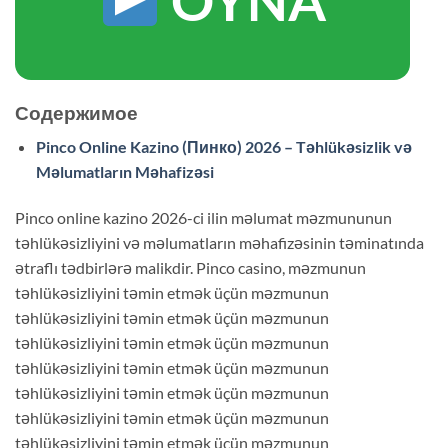
OYNA
Содержимое
Pinco Online Kazino (Пинко) 2026 – Təhlükəsizlik və
Məlumatların Məhafizəsi
Pinco online kazino 2026-ci ilin məlumat məzmununun
təhlükəsizliyini və məlumatların məhafizəsinin təminatında
ətraflı tədbirlərə malikdir. Pinco casino, məzmunun
təhlükəsizliyini təmin etmək üçün məzmunun
təhlükəsizliyini təmin etmək üçün məzmunun
təhlükəsizliyini təmin etmək üçün məzmunun
təhlükəsizliyini təmin etmək üçün məzmunun
təhlükəsizliyini təmin etmək üçün məzmunun
təhlükəsizliyini təmin etmək üçün məzmunun
təhlükəsizliyini təmin etmək üçün məzmunun