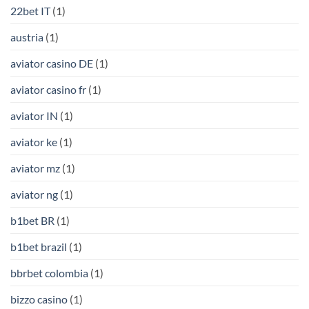
22bet IT
(1)
austria
(1)
aviator casino DE
(1)
aviator casino fr
(1)
aviator IN
(1)
aviator ke
(1)
aviator mz
(1)
aviator ng
(1)
b1bet BR
(1)
b1bet brazil
(1)
bbrbet colombia
(1)
bizzo casino
(1)