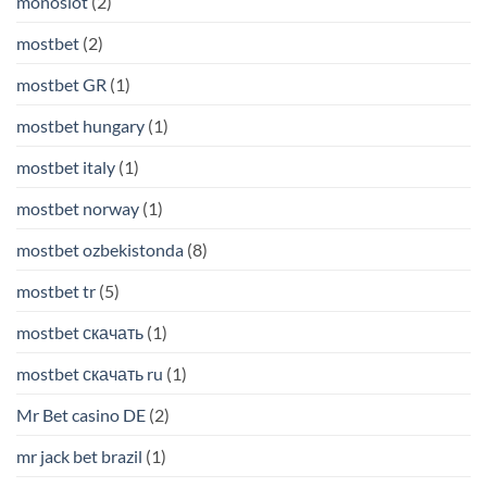
monoslot
(2)
mostbet
(2)
mostbet GR
(1)
mostbet hungary
(1)
mostbet italy
(1)
mostbet norway
(1)
mostbet ozbekistonda
(8)
mostbet tr
(5)
mostbet скачать
(1)
mostbet скачать ru
(1)
Mr Bet casino DE
(2)
mr jack bet brazil
(1)