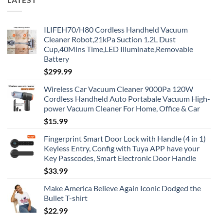
ILIFEH70/H80 Cordless Handheld Vacuum
Cleaner Robot,21kPa Suction 1.2L Dust
Cup,40Mins Time,LED Illuminate,Removable
Battery
$
299.99
Wireless Car Vacuum Cleaner 9000Pa 120W
Cordless Handheld Auto Portabale Vacuum High-
power Vacuum Cleaner For Home, Office & Car
$
15.99
Fingerprint Smart Door Lock with Handle (4 in 1)
Keyless Entry, Config with Tuya APP have your
Key Passcodes, Smart Electronic Door Handle
$
33.99
Make America Believe Again Iconic Dodged the
Bullet T-shirt
$
22.99