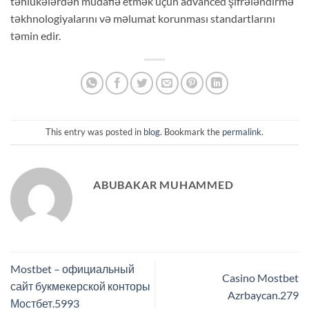
təhlükələrdən müdafiə etmək üçün advanced şifrələndirmə
təkhnologiyalarını və məlumat korunması standartlarını
təmin edir.
This entry was posted in
blog
. Bookmark the
permalink
.
ABUBAKAR MUHAMMED
Mostbet – официальный
Casino Mostbet
сайт букмекерской конторы
Azrbaycan.279
Мостбет.5993