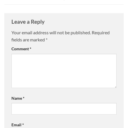
Leave a Reply
Your email address will not be published.
Required
fields are marked
*
Comment
*
Name
*
Email
*