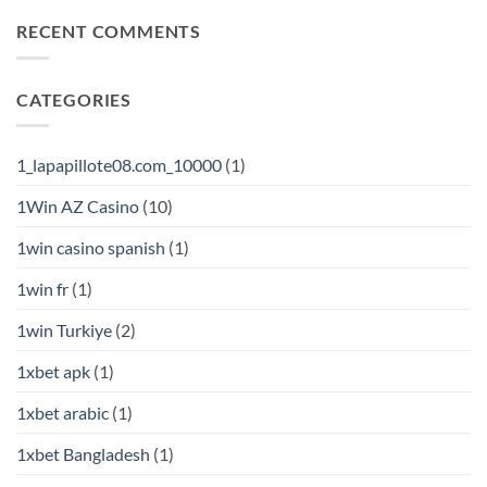
RECENT COMMENTS
CATEGORIES
1_lapapillote08.com_10000
(1)
1Win AZ Casino
(10)
1win casino spanish
(1)
1win fr
(1)
1win Turkiye
(2)
1xbet apk
(1)
1xbet arabic
(1)
1xbet Bangladesh
(1)