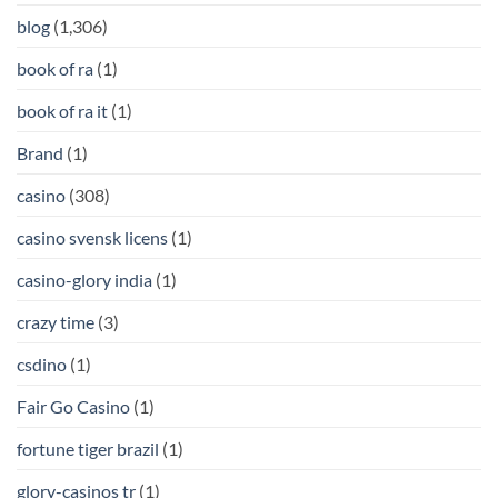
blog
(1,306)
book of ra
(1)
book of ra it
(1)
Brand
(1)
casino
(308)
casino svensk licens
(1)
casino-glory india
(1)
crazy time
(3)
csdino
(1)
Fair Go Casino
(1)
fortune tiger brazil
(1)
glory-casinos tr
(1)