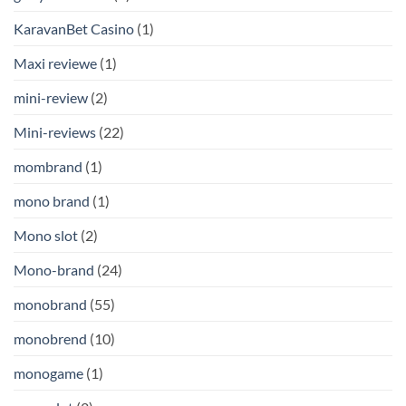
KaravanBet Casino
(1)
Maxi reviewe
(1)
mini-review
(2)
Mini-reviews
(22)
mombrand
(1)
mono brand
(1)
Mono slot
(2)
Mono-brand
(24)
monobrand
(55)
monobrend
(10)
monogame
(1)