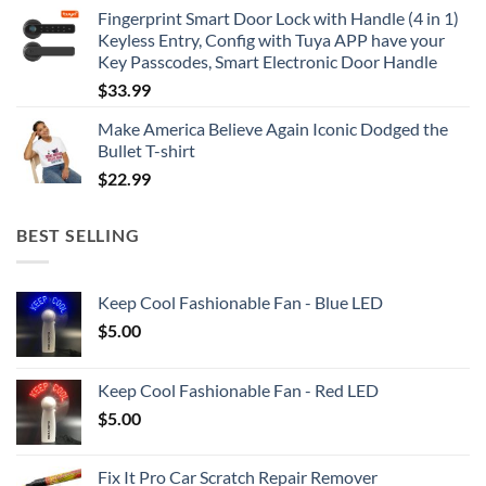
Fingerprint Smart Door Lock with Handle (4 in 1)
Keyless Entry, Config with Tuya APP have your
Key Passcodes, Smart Electronic Door Handle
$
33.99
Make America Believe Again Iconic Dodged the
Bullet T-shirt
$
22.99
BEST SELLING
Keep Cool Fashionable Fan - Blue LED
$
5.00
Keep Cool Fashionable Fan - Red LED
$
5.00
Fix It Pro Car Scratch Repair Remover