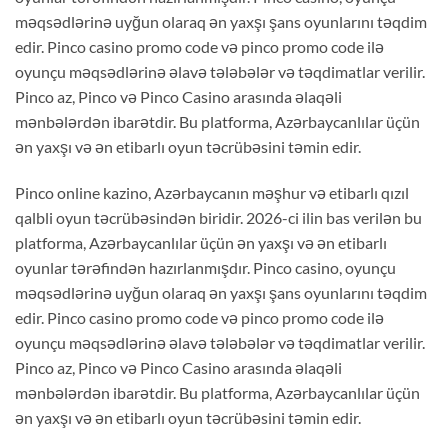
məqsədlərinə uyğun olaraq ən yaxşı şans oyunlarını təqdim
edir. Pinco casino promo code və pinco promo code ilə
oyunçu məqsədlərinə əlavə tələbələr və təqdimatlar verilir.
Pinco az, Pinco və Pinco Casino arasında əlaqəli
mənbələrdən ibarətdir. Bu platforma, Azərbaycanlılar üçün
ən yaxşı və ən etibarlı oyun təcrübəsini təmin edir.
Pinco online kazino, Azərbaycanın məşhur və etibarlı qızıl
qalbli oyun təcrübəsindən biridir. 2026-ci ilin bas verilən bu
platforma, Azərbaycanlılar üçün ən yaxşı və ən etibarlı
oyunlar tərəfindən hazırlanmışdır. Pinco casino, oyunçu
məqsədlərinə uyğun olaraq ən yaxşı şans oyunlarını təqdim
edir. Pinco casino promo code və pinco promo code ilə
oyunçu məqsədlərinə əlavə tələbələr və təqdimatlar verilir.
Pinco az, Pinco və Pinco Casino arasında əlaqəli
mənbələrdən ibarətdir. Bu platforma, Azərbaycanlılar üçün
ən yaxşı və ən etibarlı oyun təcrübəsini təmin edir.