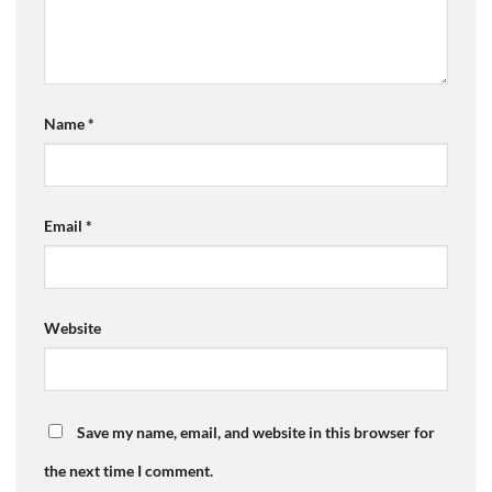
Name
*
Email
*
Website
Save my name, email, and website in this browser for
the next time I comment.