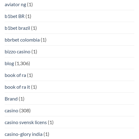
aviator ng
(1)
b1bet BR
(1)
b1bet brazil
(1)
bbrbet colombia
(1)
bizzo casino
(1)
blog
(1,306)
book of ra
(1)
book of ra it
(1)
Brand
(1)
casino
(308)
casino svensk licens
(1)
casino-glory india
(1)