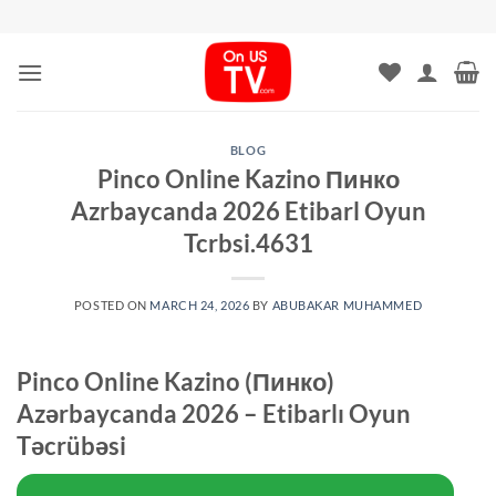
Skip
to
content
BLOG
Pinco Online Kazino Пинко
Azrbaycanda 2026 Etibarl Oyun
Tcrbsi.4631
POSTED ON
MARCH 24, 2026
BY
ABUBAKAR MUHAMMED
Pinco Online Kazino (Пинко)
Azərbaycanda 2026 – Etibarlı Oyun
Təcrübəsi