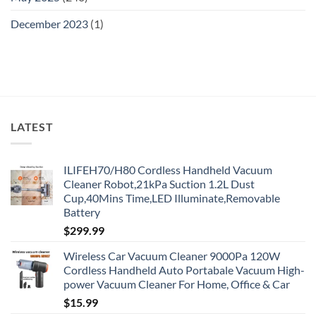
December 2023
(1)
LATEST
ILIFEH70/H80 Cordless Handheld Vacuum
Cleaner Robot,21kPa Suction 1.2L Dust
Cup,40Mins Time,LED Illuminate,Removable
Battery
$
299.99
Wireless Car Vacuum Cleaner 9000Pa 120W
Cordless Handheld Auto Portabale Vacuum High-
power Vacuum Cleaner For Home, Office & Car
$
15.99