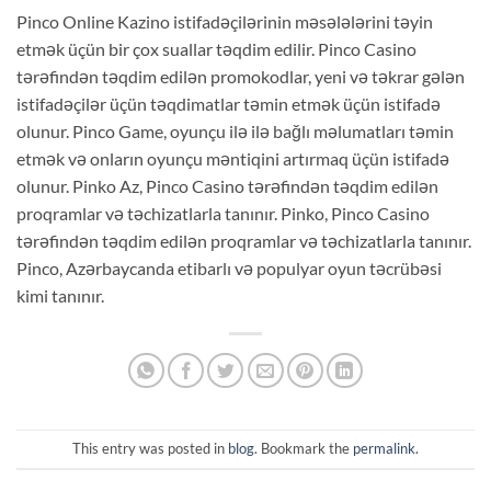
Pinco Online Kazino istifadəçilərinin məsələlərini təyin
etmək üçün bir çox suallar təqdim edilir. Pinco Casino
tərəfindən təqdim edilən promokodlar, yeni və təkrar gələn
istifadəçilər üçün təqdimatlar təmin etmək üçün istifadə
olunur. Pinco Game, oyunçu ilə ilə bağlı məlumatları təmin
etmək və onların oyunçu məntiqini artırmaq üçün istifadə
olunur. Pinko Az, Pinco Casino tərəfindən təqdim edilən
proqramlar və təchizatlarla tanınır. Pinko, Pinco Casino
tərəfindən təqdim edilən proqramlar və təchizatlarla tanınır.
Pinco, Azərbaycanda etibarlı və populyar oyun təcrübəsi
kimi tanınır.
This entry was posted in
blog
. Bookmark the
permalink
.