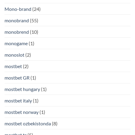
Mono-brand
(24)
monobrand
(55)
monobrend
(10)
monogame
(1)
monoslot
(2)
mostbet
(2)
mostbet GR
(1)
mostbet hungary
(1)
mostbet italy
(1)
mostbet norway
(1)
mostbet ozbekistonda
(8)
mostbet tr
(5)