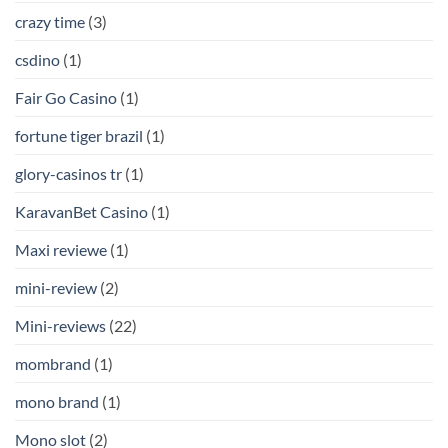
crazy time
(3)
csdino
(1)
Fair Go Casino
(1)
fortune tiger brazil
(1)
glory-casinos tr
(1)
KaravanBet Casino
(1)
Maxi reviewe
(1)
mini-review
(2)
Mini-reviews
(22)
mombrand
(1)
mono brand
(1)
Mono slot
(2)