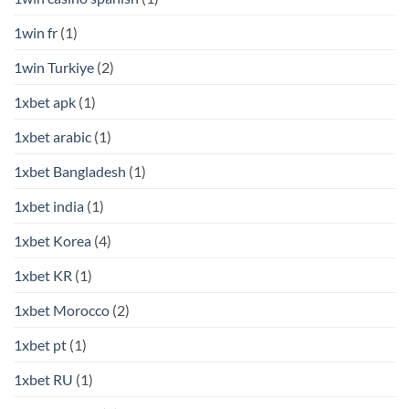
1win fr
(1)
1win Turkiye
(2)
1xbet apk
(1)
1xbet arabic
(1)
1xbet Bangladesh
(1)
1xbet india
(1)
1xbet Korea
(4)
1xbet KR
(1)
1xbet Morocco
(2)
1xbet pt
(1)
1xbet RU
(1)