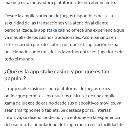
máximo esta innovadora plataforma de entretenimiento.
Desde la amplia variedad de juegos disponibles hasta la
seguridad de las transacciones y la atención al cliente
personalizada, la
app stake casino
ofrece una experiencia que
va más allá de los casinos tradicionales. Acompáñanos en
este recorrido para descubrir por qué esta aplicación se ha
posicionado como una de las favoritas entre los jugadores de
todo el mundo.
¿Qué es la app stake casino y por qué es tan
popular?
La app stake casino es una plataforma de juegos de azar
online que permite a los usuarios disfrutar de una amplia
gama de juegos de casino desde sus dispositivos móviles, ya
sean smartphones o tablets. Se destaca por su interfaz
intuitiva, su diseño moderno y su enfoque en la experiencia
del usuario. La popularidad de la app radica en su facilidad de