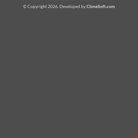
On
© Copyright 2026. Developed by
ClimeSoft.com
Delivery