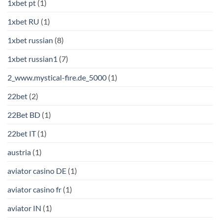
1xbet pt
(1)
1xbet RU
(1)
1xbet russian
(8)
1xbet russian1
(7)
2_www.mystical-fire.de_5000
(1)
22bet
(2)
22Bet BD
(1)
22bet IT
(1)
austria
(1)
aviator casino DE
(1)
aviator casino fr
(1)
aviator IN
(1)