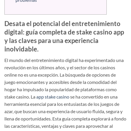
Desata el potencial del entretenimiento
digital: guía completa de stake casino app
y las claves para una experiencia
inolvidable.
El mundo del entretenimiento digital ha experimentado una
revolución en los últimos años, y el sector de los casinos
online no es una excepción. La búsqueda de opciones de
juego emocionantes y accesibles desde la comodidad del
hogar ha impulsado la popularidad de plataformas como
stake casino. La
app stake casino
se ha convertido en una
herramienta esencial para los entusiastas de los juegos de
azar, que buscan una experiencia de usuario fluida, segura y
llena de oportunidades. Esta guía completa explorará a fondo
las características, ventajas y claves para aprovechar al