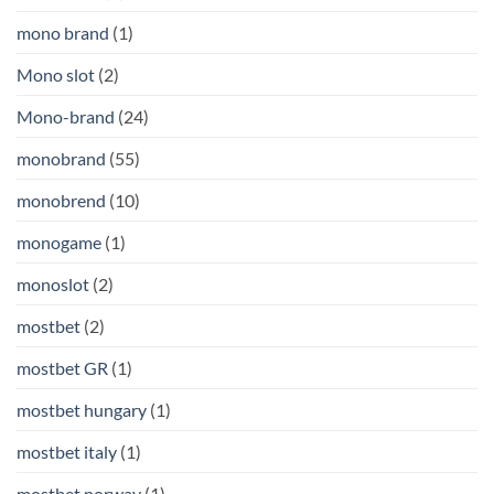
mono brand
(1)
Mono slot
(2)
Mono-brand
(24)
monobrand
(55)
monobrend
(10)
monogame
(1)
monoslot
(2)
mostbet
(2)
mostbet GR
(1)
mostbet hungary
(1)
mostbet italy
(1)
mostbet norway
(1)