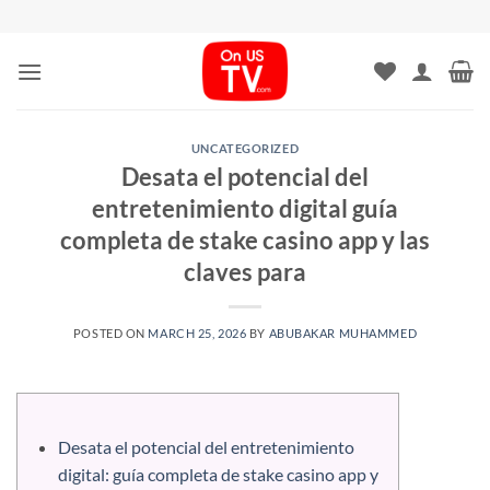
Skip
to
content
UNCATEGORIZED
Desata el potencial del
entretenimiento digital guía
completa de stake casino app y las
claves para
POSTED ON
MARCH 25, 2026
BY
ABUBAKAR MUHAMMED
Desata el potencial del entretenimiento
digital: guía completa de stake casino app y