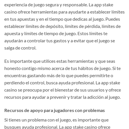
experiencia de juego segura y responsable. La app stake
casino ofrece herramientas para ayudarte a establecer límites
en tus apuestas y en el tiempo que dedicas al juego. Puedes
establecer límites de depósito, límites de pérdida, límites de
apuesta y límites de tiempo de juego. Estos límites te
ayudarán a controlar tus gastos y a evitar que el juego se
salga de control.
Es importante que utilices estas herramientas y que seas
honesto contigo mismo acerca de tus hábitos de juego. Si te
encuentras gastando más de lo que puedes permitirte o
perdiendo el control, busca ayuda profesional. La app stake
casino se preocupa por el bienestar de sus usuarios y ofrece
recursos para ayudar a prevenir y tratar la adicción al juego.
Recursos de apoyo para jugadores con problemas
Si tienes un problema con el juego, es importante que
busques ayuda profesional. La app stake casino ofrece