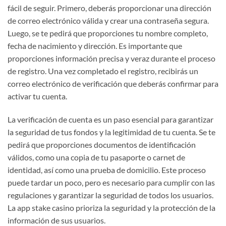
fácil de seguir. Primero, deberás proporcionar una dirección
de correo electrónico válida y crear una contraseña segura.
Luego, se te pedirá que proporciones tu nombre completo,
fecha de nacimiento y dirección. Es importante que
proporciones información precisa y veraz durante el proceso
de registro. Una vez completado el registro, recibirás un
correo electrónico de verificación que deberás confirmar para
activar tu cuenta.
La verificación de cuenta es un paso esencial para garantizar
la seguridad de tus fondos y la legitimidad de tu cuenta. Se te
pedirá que proporciones documentos de identificación
válidos, como una copia de tu pasaporte o carnet de
identidad, así como una prueba de domicilio. Este proceso
puede tardar un poco, pero es necesario para cumplir con las
regulaciones y garantizar la seguridad de todos los usuarios.
La app stake casino prioriza la seguridad y la protección de la
información de sus usuarios.