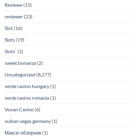
Reviewe
(15)
reviewer
(23)
Slot
(16)
Slots
(19)
Slots`
(1)
sweet bonanza
(2)
Uncategorized
(8,277)
verde casino hungary
(1)
verde casino romania
(1)
Vovan Casino
(6)
vulkan vegas germany
(1)
Макси-обзорник
(1)