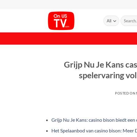
Skip
to
content
Search
for:
Grijp Nu Je Kans ca
spelervaring vo
POSTED ON
Grijp Nu Je Kans: casino bison biedt een
Het Spelaanbod van casino bison: Meer