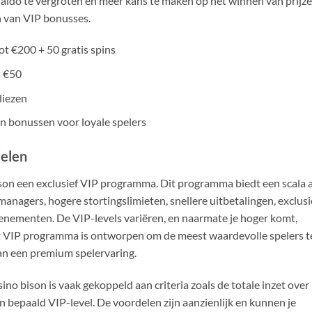
saldo te vergroten en meer kans te maken op het winnen van prijze
 van VIP bonusses.
 €200 + 50 gratis spins
t €50
liezen
n bonussen voor loyale spelers
delen
ison een exclusief VIP programma. Dit programma biedt een scala 
nagers, hogere stortingslimieten, snellere uitbetalingen, exclus
enementen. De VIP-levels variëren, en naarmate je hoger komt,
et VIP programma is ontworpen om de meest waardevolle spelers t
van een premium spelervaring.
no bison is vaak gekoppeld aan criteria zoals de totale inzet over
n bepaald VIP-level. De voordelen zijn aanzienlijk en kunnen je