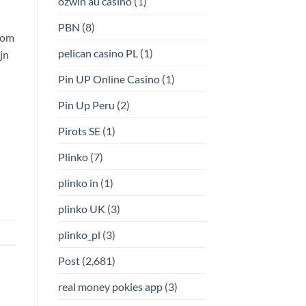
ozwin au casino
(1)
PBN
(8)
t om
pelican casino PL
(1)
jn
Pin UP Online Casino
(1)
Pin Up Peru
(2)
Pirots SE
(1)
Plinko
(7)
plinko in
(1)
plinko UK
(3)
plinko_pl
(3)
Post
(2,681)
real money pokies app
(3)