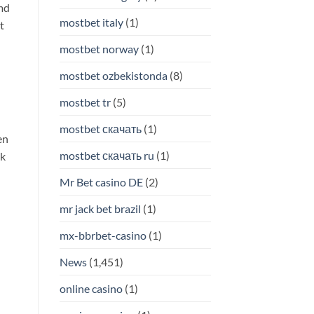
emd
mostbet italy
(1)
t
mostbet norway
(1)
mostbet ozbekistonda
(8)
mostbet tr
(5)
mostbet скачать
(1)
en
mostbet скачать ru
(1)
ok
Mr Bet casino DE
(2)
mr jack bet brazil
(1)
mx-bbrbet-casino
(1)
News
(1,451)
online casino
(1)