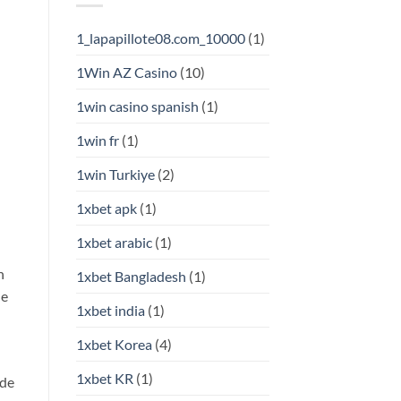
1_lapapillote08.com_10000
(1)
1Win AZ Casino
(10)
1win casino spanish
(1)
1win fr
(1)
1win Turkiye
(2)
1xbet apk
(1)
1xbet arabic
(1)
n
1xbet Bangladesh
(1)
de
1xbet india
(1)
1xbet Korea
(4)
1xbet KR
(1)
rde