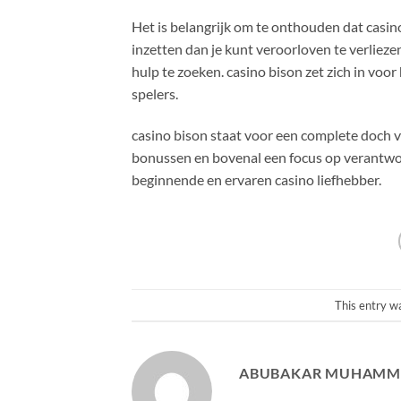
Het is belangrijk om te onthouden dat casin
inzetten dan je kunt veroorloven te verliezen
hulp te zoeken. casino bison zet zich in vo
spelers.
casino bison staat voor een complete doch v
bonussen en bovenal een focus op verantwo
beginnende en ervaren casino liefhebber.
This entry w
ABUBAKAR MUHAMM