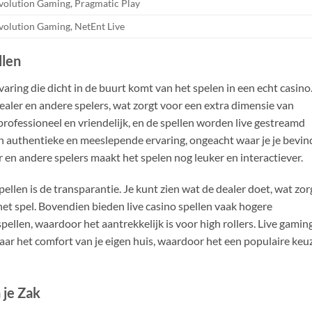
volution Gaming, Pragmatic Play
volution Gaming, NetEnt Live
llen
aring die dicht in de buurt komt van het spelen in een echt casino.
ealer en andere spelers, wat zorgt voor een extra dimensie van
 professioneel en vriendelijk, en de spellen worden live gestreamd
en authentieke en meeslepende ervaring, ongeacht waar je je bevin
 en andere spelers maakt het spelen nog leuker en interactiever.
ellen is de transparantie. Je kunt zien wat de dealer doet, wat zor
het spel. Bovendien bieden live casino spellen vaak hogere
pellen, waardoor het aantrekkelijk is voor high rollers. Live gamin
aar het comfort van je eigen huis, waardoor het een populaire keu
 je Zak