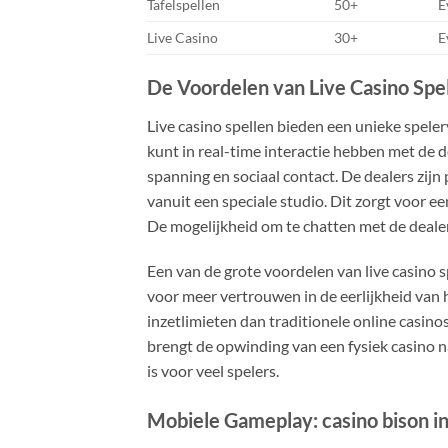
Tafelspellen
50+
E
Live Casino
30+
E
De Voordelen van Live Casino Spe
Live casino spellen bieden een unieke spelerv
kunt in real-time interactie hebben met de d
spanning en sociaal contact. De dealers zijn
vanuit een speciale studio. Dit zorgt voor e
De mogelijkheid om te chatten met de dealer
Een van de grote voordelen van live casino sp
voor meer vertrouwen in de eerlijkheid van 
inzetlimieten dan traditionele online casinos
brengt de opwinding van een fysiek casino n
is voor veel spelers.
Mobiele Gameplay: casino bison in