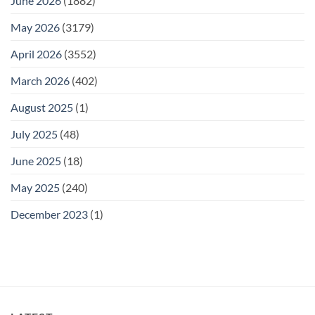
June 2026
(1882)
May 2026
(3179)
April 2026
(3552)
March 2026
(402)
August 2025
(1)
July 2025
(48)
June 2025
(18)
May 2025
(240)
December 2023
(1)