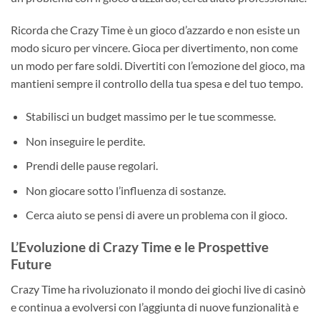
Ricorda che Crazy Time è un gioco d’azzardo e non esiste un
modo sicuro per vincere. Gioca per divertimento, non come
un modo per fare soldi. Divertiti con l’emozione del gioco, ma
mantieni sempre il controllo della tua spesa e del tuo tempo.
Stabilisci un budget massimo per le tue scommesse.
Non inseguire le perdite.
Prendi delle pause regolari.
Non giocare sotto l’influenza di sostanze.
Cerca aiuto se pensi di avere un problema con il gioco.
L’Evoluzione di Crazy Time e le Prospettive
Future
Crazy Time ha rivoluzionato il mondo dei giochi live di casinò
e continua a evolversi con l’aggiunta di nuove funzionalità e