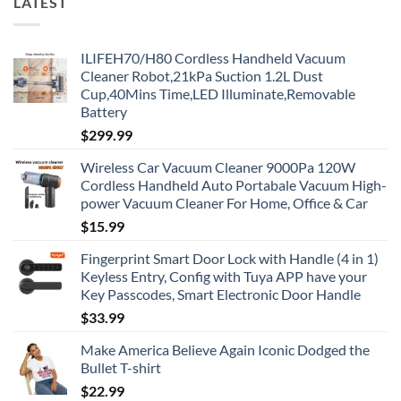
LATEST
ILIFEH70/H80 Cordless Handheld Vacuum
Cleaner Robot,21kPa Suction 1.2L Dust
Cup,40Mins Time,LED Illuminate,Removable
Battery
$
299.99
Wireless Car Vacuum Cleaner 9000Pa 120W
Cordless Handheld Auto Portabale Vacuum High-
power Vacuum Cleaner For Home, Office & Car
$
15.99
Fingerprint Smart Door Lock with Handle (4 in 1)
Keyless Entry, Config with Tuya APP have your
Key Passcodes, Smart Electronic Door Handle
$
33.99
Make America Believe Again Iconic Dodged the
Bullet T-shirt
$
22.99