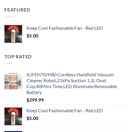
FEATURED
Keep Cool Fashionable Fan - Red LED
$
5.00
TOP RATED
ILIFEH70/H80 Cordless Handheld Vacuum
Cleaner Robot,21kPa Suction 1.2L Dust
Cup,40Mins Time,LED Illuminate,Removable
Battery
$
299.99
Keep Cool Fashionable Fan - Red LED
$
5.00