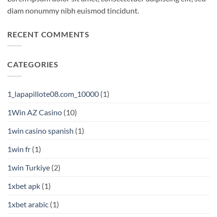
diam nonummy nibh euismod tincidunt.
RECENT COMMENTS
CATEGORIES
1_lapapillote08.com_10000
(1)
1Win AZ Casino
(10)
1win casino spanish
(1)
1win fr
(1)
1win Turkiye
(2)
1xbet apk
(1)
1xbet arabic
(1)