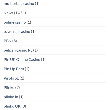
mx-bbrbet-casino
(1)
News
(1,451)
online casino
(1)
ozwin au casino
(1)
PBN
(8)
pelican casino PL
(1)
Pin UP Online Casino
(1)
Pin Up Peru
(2)
Pirots SE
(1)
Plinko
(7)
plinko in
(1)
plinko UK
(3)