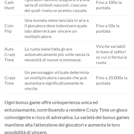
Cash
Fino a 100x la
serie di simboli nascosti, ciascuno
Hunt
puntata
dei quali rivela un premio casuale.
Una moneta viene lanciata in aria e
Coin
il giocatore deve indovinare quale
Fino a 50x la
Flip
lato atterrerà per vincere un
puntata
moltiplicatore.
Vincite variabili
Auto
La ruota viene fatta girare
in base ai settori
Crazy
automaticamente più volte senza la
su cui si ferma la
Time
necessità di nuove scommesse.
ruota
Un personaggio virtuale determina
Crazy
un moltiplicatore casuale che può
Fino a 20.000x la
Time
aumentare significativamente le
puntata
vincite.
Ogni bonus game offre un’esperienza unica ed
entusiasmante, contribuendo a rendere Crazy Time un gioco
coinvolgente e ricco di adrenalina. La varietà dei bonus games
mantiene alta l’attenzione dei giocatori e aumenta le loro
possibilità di vincere.