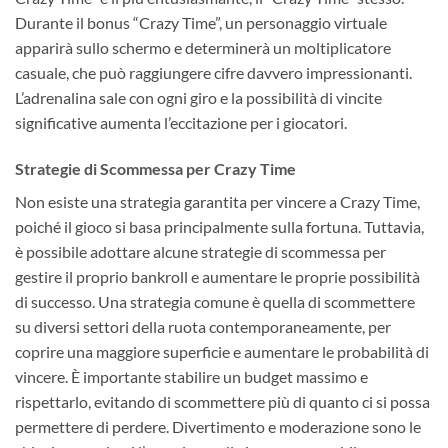
Durante il bonus “Crazy Time”, un personaggio virtuale
apparirà sullo schermo e determinerà un moltiplicatore
casuale, che può raggiungere cifre davvero impressionanti.
L’adrenalina sale con ogni giro e la possibilità di vincite
significative aumenta l’eccitazione per i giocatori.
Strategie di Scommessa per Crazy Time
Non esiste una strategia garantita per vincere a Crazy Time,
poiché il gioco si basa principalmente sulla fortuna. Tuttavia,
è possibile adottare alcune strategie di scommessa per
gestire il proprio bankroll e aumentare le proprie possibilità
di successo. Una strategia comune è quella di scommettere
su diversi settori della ruota contemporaneamente, per
coprire una maggiore superficie e aumentare le probabilità di
vincere. È importante stabilire un budget massimo e
rispettarlo, evitando di scommettere più di quanto ci si possa
permettere di perdere. Divertimento e moderazione sono le