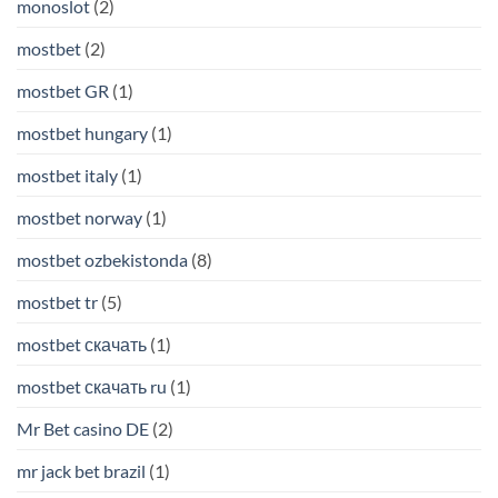
monoslot
(2)
mostbet
(2)
mostbet GR
(1)
mostbet hungary
(1)
mostbet italy
(1)
mostbet norway
(1)
mostbet ozbekistonda
(8)
mostbet tr
(5)
mostbet скачать
(1)
mostbet скачать ru
(1)
Mr Bet casino DE
(2)
mr jack bet brazil
(1)