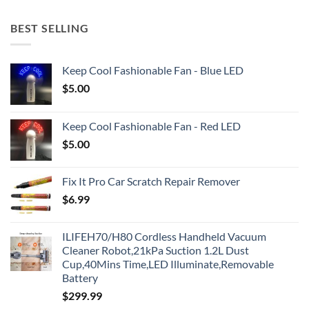
BEST SELLING
Keep Cool Fashionable Fan - Blue LED
$
5.00
Keep Cool Fashionable Fan - Red LED
$
5.00
Fix It Pro Car Scratch Repair Remover
$
6.99
ILIFEH70/H80 Cordless Handheld Vacuum
Cleaner Robot,21kPa Suction 1.2L Dust
Cup,40Mins Time,LED Illuminate,Removable
Battery
$
299.99