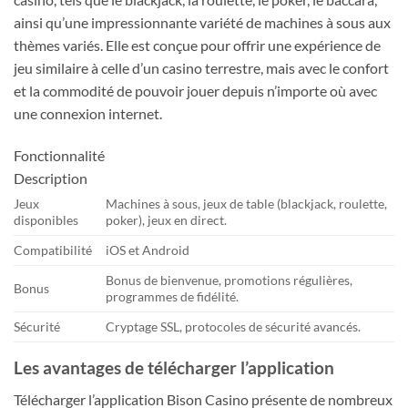
ainsi qu’une impressionnante variété de machines à sous aux
thèmes variés. Elle est conçue pour offrir une expérience de
jeu similaire à celle d’un casino terrestre, mais avec le confort
et la commodité de pouvoir jouer depuis n’importe où avec
une connexion internet.
Fonctionnalité
Description
Jeux
Machines à sous, jeux de table (blackjack, roulette,
disponibles
poker), jeux en direct.
Compatibilité
iOS et Android
Bonus de bienvenue, promotions régulières,
Bonus
programmes de fidélité.
Sécurité
Cryptage SSL, protocoles de sécurité avancés.
Les avantages de télécharger l’application
Télécharger l’application Bison Casino présente de nombreux