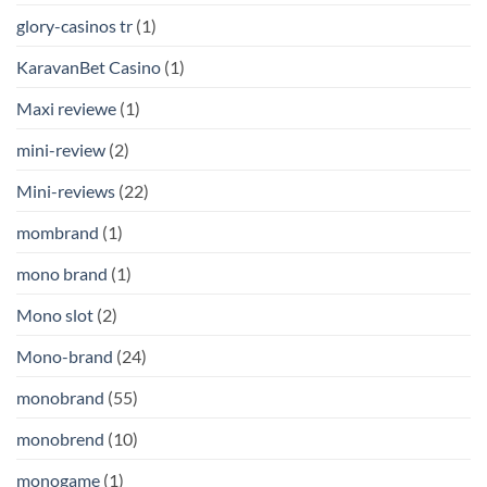
glory-casinos tr
(1)
KaravanBet Casino
(1)
Maxi reviewe
(1)
mini-review
(2)
Mini-reviews
(22)
mombrand
(1)
mono brand
(1)
Mono slot
(2)
Mono-brand
(24)
monobrand
(55)
monobrend
(10)
monogame
(1)