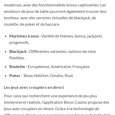
modernes, avec des fonctionnalités bonus captivantes. Les
amateurs de jeux de table pourront également trouver leur
bonheur, avec des versions virtuelles de blackjack, de
roulette, de poker et de baccara.
Machines à sous :
Variété de thèmes, bonus, jackpots
progressifs.
Blackjack :
Différentes variantes, options de mise
flexibles.
Roulette :
Européenne, Américaine, Française.
Poker :
Texas Hold’em, Omaha, Stud.
Les jeux avec croupiers en direct
Pour ceux qui recherchent une expérience de jeu plus
immersive et réaliste, l’application Bison Casino propose des
jeux avec croupiers en direct. Grâce à la technologie de
diffusion en direct, vous pourrez jouer à des jeux de table tels