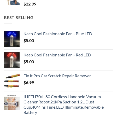
$
22.99
BEST SELLING
Keep Cool Fashionable Fan - Blue LED
$
5.00
Keep Cool Fashionable Fan - Red LED
$
5.00
Fix It Pro Car Scratch Repair Remover
$
6.99
ILIFEH70/H80 Cordless Handheld Vacuum
Cleaner Robot,21kPa Suction 1.2L Dust
Cup,40Mins Time,LED Illuminate,Removable
Battery