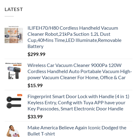
LATEST
ILIFEH70/H80 Cordless Handheld Vacuum
Cleaner Robot,21kPa Suction 1.2L Dust
Cup,40Mins Time,LED Illuminate,Removable
Battery
$
299.99
Wireless Car Vacuum Cleaner 9000Pa 120W
Cordless Handheld Auto Portabale Vacuum High-
power Vacuum Cleaner For Home, Office & Car
$
15.99
Fingerprint Smart Door Lock with Handle (4 in 1)
Keyless Entry, Config with Tuya APP have your
Key Passcodes, Smart Electronic Door Handle
$
33.99
Make America Believe Again Iconic Dodged the
Bullet T-shirt