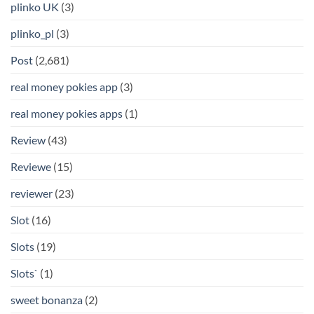
plinko UK
(3)
plinko_pl
(3)
Post
(2,681)
real money pokies app
(3)
real money pokies apps
(1)
Review
(43)
Reviewe
(15)
reviewer
(23)
Slot
(16)
Slots
(19)
Slots`
(1)
sweet bonanza
(2)