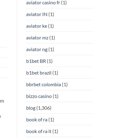
aviator casino fr
(1)
aviator IN
(1)
aviator ke
(1)
aviator mz
(1)
aviator ng
(1)
b1bet BR
(1)
b1bet brazil
(1)
bbrbet colombia
(1)
bizzo casino
(1)
um
blog
(1,306)
e
book of ra
(1)
book of ra it
(1)