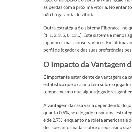
as perdas com a próxima vitória. No entanto
não há garantia de vitória.
Outra estratégia é o sistema Fibonacci, no 
(1, 1, 2, 3, 5, 8, 13…). Este sistema é meno
jogadores mais conservadores. Em última aná
perfil de jogador e das suas preferências pes
O Impacto da Vantagem da
É importante estar ciente da vantagem da c
estatística que o casino tem sobre o jogado
tempo, mesmo que alguns jogadores ganhem 
A vantagem da casa varia dependendo do jog
quanto 0,5%, se o jogador usar uma estratég
é de 2,7%, enquanto na roleta americana é 
decisões informadas sobre o seu casino stak