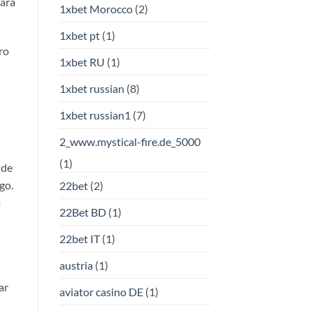
para
1xbet Morocco
(2)
1xbet pt
(1)
ro
1xbet RU
(1)
1xbet russian
(8)
1xbet russian1
(7)
2_www.mystical-fire.de_5000
(1)
 de
go.
22bet
(2)
a
22Bet BD
(1)
22bet IT
(1)
austria
(1)
ar
aviator casino DE
(1)