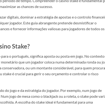
o período de tempo. Compreender o casino stake é fundamental 
 maximizar as chances de sucesso.
ar digitais, dominar a estratégia de apostas e o controlo financei
lquer jogador. Este guia abrangente pretende desmistificar o
nuances e fornecer informações valiosas para jogadores de todos os
sino Stake?
o para o português, significa aposta ou posta em jogo. No contexto
r monetário que um jogador coloca numa determinada ronda ou jo
a conservadora, ou um montante considerável, para quem procur
take é crucial para gerir o seu orçamento e controlar o risco
do do jogo e da estratégia do jogador. Por exemplo, num jogo de
a. Num jogo de mesa como o blackjack ou a roleta, o stake pode vari
colhida. A escolha do stake ideal é fundamental para uma