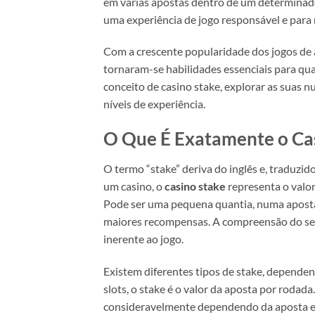
em várias apostas dentro de um determinad
uma experiência de jogo responsável e para
Com a crescente popularidade dos jogos de az
tornaram-se habilidades essenciais para qua
conceito de casino stake, explorar as suas 
níveis de experiência.
O Que É Exatamente o Ca
O termo “stake” deriva do inglês e, traduzid
um casino, o
casino stake
representa o valo
Pode ser uma pequena quantia, numa apost
maiores recompensas. A compreensão do seu s
inerente ao jogo.
Existem diferentes tipos de stake, dependen
slots, o stake é o valor da aposta por rodad
consideravelmente dependendo da aposta es