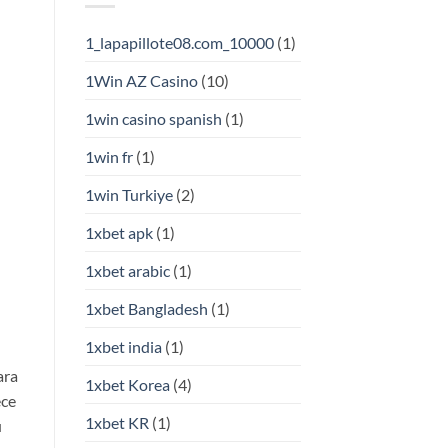
1_lapapillote08.com_10000
(1)
1Win AZ Casino
(10)
1win casino spanish
(1)
1win fr
(1)
1win Turkiye
(2)
1xbet apk
(1)
1xbet arabic
(1)
1xbet Bangladesh
(1)
1xbet india
(1)
ara
1xbet Korea
(4)
ece
1xbet KR
(1)
u