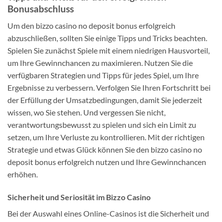
Bonusabschluss
Um den bizzo casino no deposit bonus erfolgreich
abzuschließen, sollten Sie einige Tipps und Tricks beachten.
Spielen Sie zunächst Spiele mit einem niedrigen Hausvorteil,
um Ihre Gewinnchancen zu maximieren. Nutzen Sie die
verfügbaren Strategien und Tipps für jedes Spiel, um Ihre
Ergebnisse zu verbessern. Verfolgen Sie Ihren Fortschritt bei
der Erfüllung der Umsatzbedingungen, damit Sie jederzeit
wissen, wo Sie stehen. Und vergessen Sie nicht,
verantwortungsbewusst zu spielen und sich ein Limit zu
setzen, um Ihre Verluste zu kontrollieren. Mit der richtigen
Strategie und etwas Glück können Sie den bizzo casino no
deposit bonus erfolgreich nutzen und Ihre Gewinnchancen
erhöhen.
Sicherheit und Seriosität im Bizzo Casino
Bei der Auswahl eines Online-Casinos ist die Sicherheit und