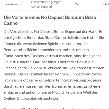
Umsatzbedingungen
Kombination
75 €
14 
gelten separat
Die Vorteile eines No Deposit Bonus im Bizzo
Casino
Die Vorteile eines No Deposit Bonus liegen auf der Hand. Er
ermöglicht es Ihnen, das Bizzo Casino risikofrei zu testen. Sie
können die verschiedenen Spiele ausprobieren, die
Benutzeroberfläche kennenlernen und sich mit den
Funktionen des Casinos vertraut machen, ohne Ihr eigenes
Geld zu riskieren. Darüber hinaus bietet der Bonus die
Chance, echte Gewinne zu erzielen, die Sie unter bestimmten
Bedingungen auszahlen lassen können. Ein weiterer Vorteil
ist, dass Sie oft keine komplizierten Registrierungsprozesse
durchlaufen müssen, um den Bonus zu erhalten. Es ist eine
einfache und unkomplizierte Möglichkeit, in die Welt des
Online-Glücksspiels einzusteigen.