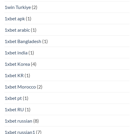
1win Turkiye
(2)
1xbet apk
(1)
1xbet arabic
(1)
1xbet Bangladesh
(1)
1xbet india
(1)
1xbet Korea
(4)
1xbet KR
(1)
1xbet Morocco
(2)
1xbet pt
(1)
1xbet RU
(1)
1xbet russian
(8)
1xbet russian1
(7)