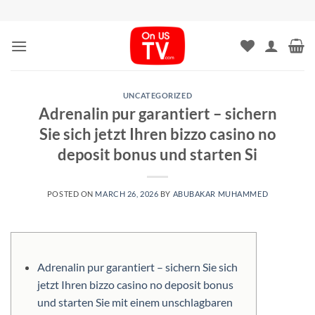
Skip
to
content
UNCATEGORIZED
Adrenalin pur garantiert – sichern
Sie sich jetzt Ihren bizzo casino no
deposit bonus und starten Si
POSTED ON
MARCH 26, 2026
BY
ABUBAKAR MUHAMMED
Adrenalin pur garantiert – sichern Sie sich
jetzt Ihren bizzo casino no deposit bonus
und starten Sie mit einem unschlagbaren