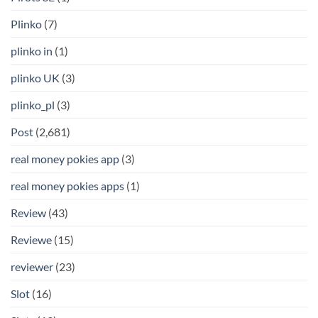
Plinko
(7)
plinko in
(1)
plinko UK
(3)
plinko_pl
(3)
Post
(2,681)
real money pokies app
(3)
real money pokies apps
(1)
Review
(43)
Reviewe
(15)
reviewer
(23)
Slot
(16)