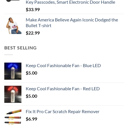
Key Passcodes, Smart Electronic Door Handle
$
33.99
Make America Believe Again Iconic Dodged the
Bullet T-shirt
$
22.99
BEST SELLING
Keep Cool Fashionable Fan - Blue LED
$
5.00
Keep Cool Fashionable Fan - Red LED
$
5.00
Fix It Pro Car Scratch Repair Remover
$
6.99