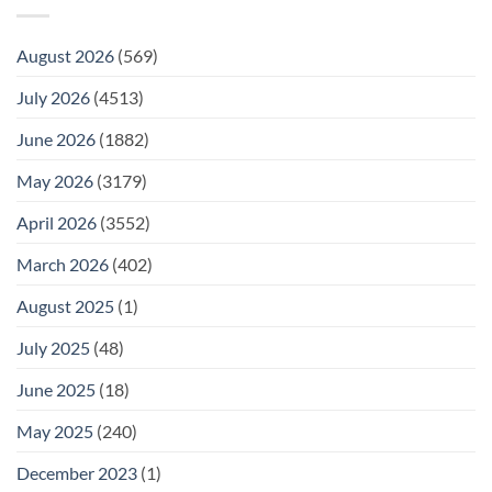
August 2026
(569)
July 2026
(4513)
June 2026
(1882)
May 2026
(3179)
April 2026
(3552)
March 2026
(402)
August 2025
(1)
July 2025
(48)
June 2025
(18)
May 2025
(240)
December 2023
(1)