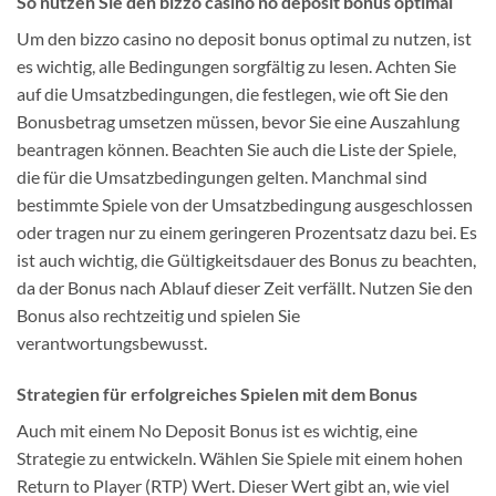
So nutzen Sie den bizzo casino no deposit bonus optimal
Um den bizzo casino no deposit bonus optimal zu nutzen, ist
es wichtig, alle Bedingungen sorgfältig zu lesen. Achten Sie
auf die Umsatzbedingungen, die festlegen, wie oft Sie den
Bonusbetrag umsetzen müssen, bevor Sie eine Auszahlung
beantragen können. Beachten Sie auch die Liste der Spiele,
die für die Umsatzbedingungen gelten. Manchmal sind
bestimmte Spiele von der Umsatzbedingung ausgeschlossen
oder tragen nur zu einem geringeren Prozentsatz dazu bei. Es
ist auch wichtig, die Gültigkeitsdauer des Bonus zu beachten,
da der Bonus nach Ablauf dieser Zeit verfällt. Nutzen Sie den
Bonus also rechtzeitig und spielen Sie
verantwortungsbewusst.
Strategien für erfolgreiches Spielen mit dem Bonus
Auch mit einem No Deposit Bonus ist es wichtig, eine
Strategie zu entwickeln. Wählen Sie Spiele mit einem hohen
Return to Player (RTP) Wert. Dieser Wert gibt an, wie viel