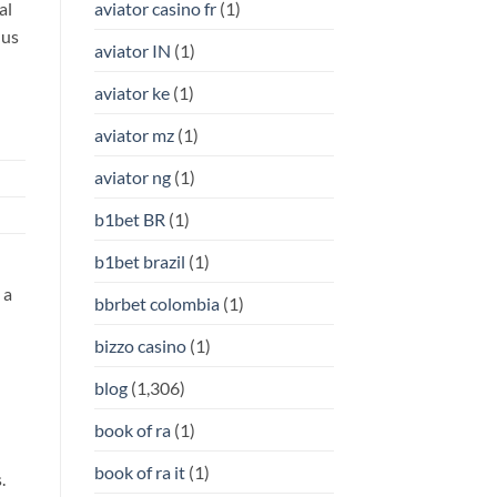
al
aviator casino fr
(1)
nus
aviator IN
(1)
aviator ke
(1)
aviator mz
(1)
aviator ng
(1)
b1bet BR
(1)
b1bet brazil
(1)
 a
bbrbet colombia
(1)
bizzo casino
(1)
blog
(1,306)
book of ra
(1)
book of ra it
(1)
.