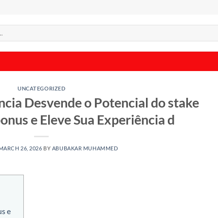
UNCATEGORIZED
ncia Desvende o Potencial do stake
bonus e Eleve Sua Experiência d
MARCH 26, 2026
BY
ABUBAKAR MUHAMMED
us e