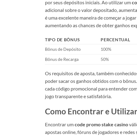
por seus depósitos iniciais. Ao utilizar um
co
adicional sobre o valor depositado, aumenta
é uma excelente maneira de começar a jogar
aumentando as chances de obter ganhos exp
TIPO DE BÔNUS
PERCENTUAL
Bônus de Depósito
100%
Bônus de Recarga
50%
Os requisitos de aposta, também conhecid
poder sacar os ganhos obtidos com o bônus.
cada código promocional para entender comp
jogo transparente e satisfatória.
Como Encontrar e Utiliza
Encontrar um
code promo stake casino
váli
apostas online, fóruns de jogadores e redes