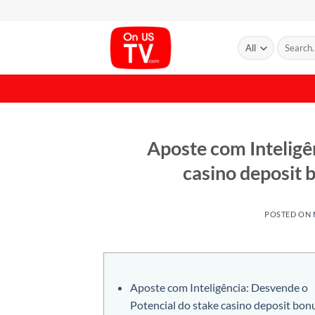
Skip
to
content
Search
for:
Aposte com Inteligê
casino deposit 
POSTED ON
Aposte com Inteligência: Desvende o
Potencial do stake casino deposit bon