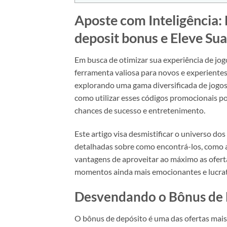
Aposte com Inteligência:
deposit bonus e Eleve Sua
Em busca de otimizar sua experiência de jo
ferramenta valiosa para novos e experiente
explorando uma gama diversificada de jogos
como utilizar esses códigos promocionais p
chances de sucesso e entretenimento.
Este artigo visa desmistificar o universo d
detalhadas sobre como encontrá-los, como ap
vantagens de aproveitar ao máximo as ofert
momentos ainda mais emocionantes e lucrat
Desvendando o Bônus de 
O bônus de depósito é uma das ofertas mais