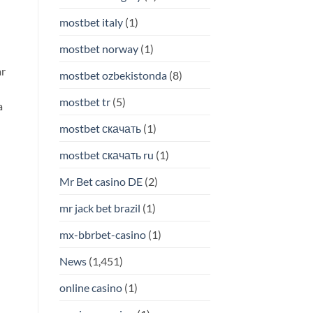
mostbet italy
(1)
mostbet norway
(1)
ar
mostbet ozbekistonda
(8)
mostbet tr
(5)
a
mostbet скачать
(1)
mostbet скачать ru
(1)
Mr Bet casino DE
(2)
mr jack bet brazil
(1)
mx-bbrbet-casino
(1)
News
(1,451)
online casino
(1)