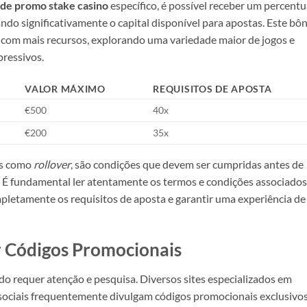
de promo stake casino
específico, é possível receber um percentu
ndo significativamente o capital disponível para apostas. Este bô
 com mais recursos, explorando uma variedade maior de jogos e
ressivos.
VALOR MÁXIMO
REQUISITOS DE APOSTA
€500
40x
€200
35x
os como
rollover
, são condições que devem ser cumpridas antes de
 É fundamental ler atentamente os termos e condições associados
letamente os requisitos de aposta e garantir uma experiência de
r Códigos Promocionais
do requer atenção e pesquisa. Diversos sites especializados em
 sociais frequentemente divulgam códigos promocionais exclusivos