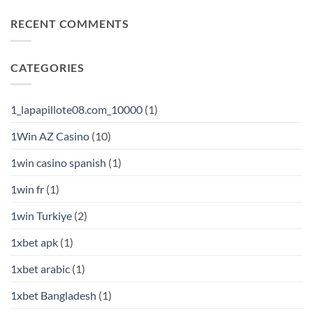
RECENT COMMENTS
CATEGORIES
1_lapapillote08.com_10000
(1)
1Win AZ Casino
(10)
1win casino spanish
(1)
1win fr
(1)
1win Turkiye
(2)
1xbet apk
(1)
1xbet arabic
(1)
1xbet Bangladesh
(1)