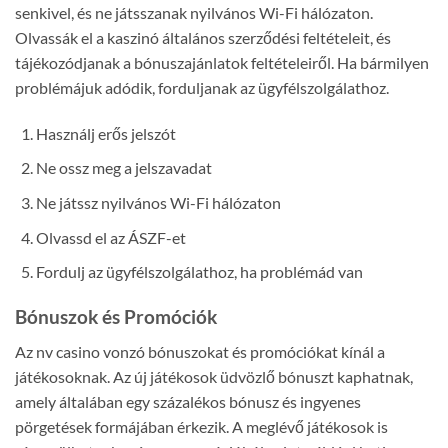
senkivel, és ne játsszanak nyilvános Wi-Fi hálózaton.
Olvassák el a kaszinó általános szerződési feltételeit, és
tájékozódjanak a bónuszajánlatok feltételeiről. Ha bármilyen
problémájuk adódik, forduljanak az ügyfélszolgálathoz.
Használj erős jelszót
Ne ossz meg a jelszavadat
Ne játssz nyilvános Wi-Fi hálózaton
Olvassd el az ÁSZF-et
Fordulj az ügyfélszolgálathoz, ha problémád van
Bónuszok és Promóciók
Az nv casino vonzó bónuszokat és promóciókat kínál a
játékosoknak. Az új játékosok üdvözlő bónuszt kaphatnak,
amely általában egy százalékos bónusz és ingyenes
pörgetések formájában érkezik. A meglévő játékosok is