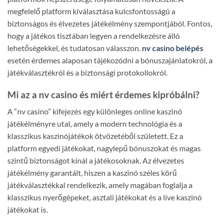
megfelelő platform kiválasztása kulcsfontosságú a
biztonságos és élvezetes játékélmény szempontjából. Fontos,
hogy a játékos tisztában legyen a rendelkezésre álló
lehetőségekkel, és tudatosan válasszon.
nv casino belépés
esetén érdemes alaposan tájékozódni a bónuszajánlatokról, a
játékválasztékról és a biztonsági protokollokról.
Mi az a nv casino és miért érdemes kipróbálni?
A “nv casino” kifejezés egy különleges online kaszinó
játékélményre utal, amely a modern technológia és a
klasszikus kaszinójátékok ötvözetéből született. Ez a
platform egyedi játékokat, nagylepű bónuszokat és magas
szintű biztonságot kínál a játékosoknak. Az élvezetes
játékélmény garantált, hiszen a kaszinó széles körű
játékválasztékkal rendelkezik, amely magában foglalja a
klasszikus nyerőgépeket, asztali játékokat és a live kaszinó
játékokat is.