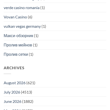
verde casino romania
(1)
Vovan Casino
(6)
vulkan vegas germany
(1)
Макси-обзорник
(1)
Пролив мейнов
(1)
Пролив сетки
(1)
ARCHIVES
August 2026
(621)
July 2026
(4513)
June 2026
(1882)