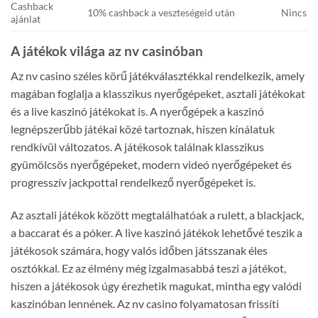
Cashback
10% cashback a veszteségeid után
Nincs
ajánlat
A játékok világa az nv casinóban
Az nv casino széles körű játékválasztékkal rendelkezik, amely
magában foglalja a klasszikus nyerőgépeket, asztali játékokat
és a live kaszinó játékokat is. A nyerőgépek a kaszinó
legnépszerűbb játékai közé tartoznak, hiszen kínálatuk
rendkívül változatos. A játékosok találnak klasszikus
gyümölcsös nyerőgépeket, modern videó nyerőgépeket és
progresszív jackpottal rendelkező nyerőgépeket is.
Az asztali játékok között megtalálhatóak a rulett, a blackjack,
a baccarat és a póker. A live kaszinó játékok lehetővé teszik a
játékosok számára, hogy valós időben játsszanak éles
osztókkal. Ez az élmény még izgalmasabbá teszi a játékot,
hiszen a játékosok úgy érezhetik magukat, mintha egy valódi
kaszinóban lennének. Az nv casino folyamatosan frissíti