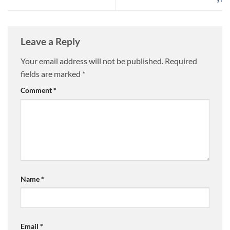
Leave a Reply
Your email address will not be published.
Required
fields are marked
*
Comment
*
Name
*
Email
*