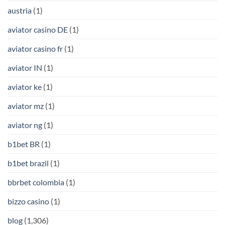
austria
(1)
aviator casino DE
(1)
aviator casino fr
(1)
aviator IN
(1)
aviator ke
(1)
aviator mz
(1)
aviator ng
(1)
b1bet BR
(1)
b1bet brazil
(1)
bbrbet colombia
(1)
bizzo casino
(1)
blog
(1,306)