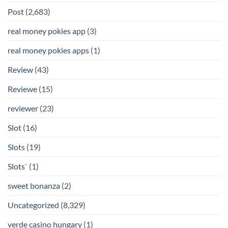
Post
(2,683)
real money pokies app
(3)
real money pokies apps
(1)
Review
(43)
Reviewe
(15)
reviewer
(23)
Slot
(16)
Slots
(19)
Slots`
(1)
sweet bonanza
(2)
Uncategorized
(8,329)
verde casino hungary
(1)