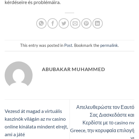
kérdéseire és problémáira.
This entry was posted in
Post
. Bookmark the
permalink
.
ABUBAKAR MUHAMMED
Απελευθερώστε τον Εαυτό
Vezesd át magad a virtuális
Σας Διασκεδάστε και
kaszinók világán az nv casino
Κερδίστε με το casino nv
online kínálata mindent elrejt,
Greece, την κορυφαία επιλογή
ami a játé
γι