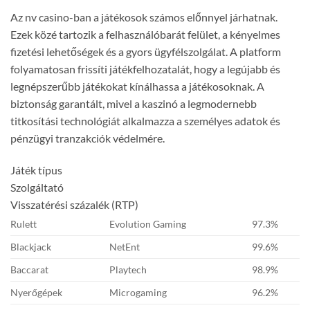
Az nv casino-ban a játékosok számos előnnyel járhatnak.
Ezek közé tartozik a felhasználóbarát felület, a kényelmes
fizetési lehetőségek és a gyors ügyfélszolgálat. A platform
folyamatosan frissíti játékfelhozatalát, hogy a legújabb és
legnépszerűbb játékokat kínálhassa a játékosoknak. A
biztonság garantált, mivel a kaszinó a legmodernebb
titkosítási technológiát alkalmazza a személyes adatok és
pénzügyi tranzakciók védelmére.
Játék típus
Szolgáltató
Visszatérési százalék (RTP)
Rulett
Evolution Gaming
97.3%
Blackjack
NetEnt
99.6%
Baccarat
Playtech
98.9%
Nyerőgépek
Microgaming
96.2%