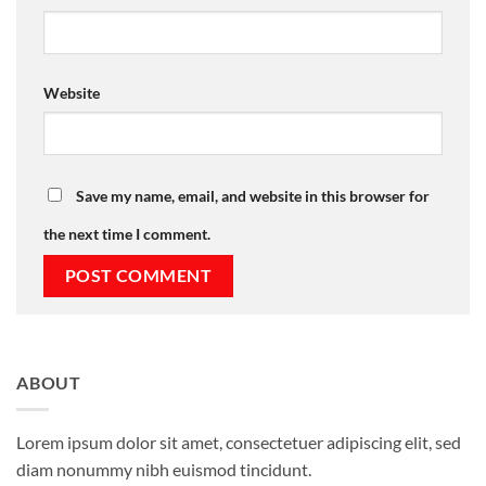
Website
Save my name, email, and website in this browser for
the next time I comment.
ABOUT
Lorem ipsum dolor sit amet, consectetuer adipiscing elit, sed
diam nonummy nibh euismod tincidunt.