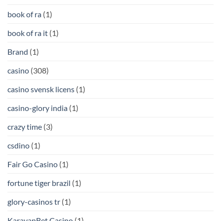
book of ra
(1)
book of ra it
(1)
Brand
(1)
casino
(308)
casino svensk licens
(1)
casino-glory india
(1)
crazy time
(3)
csdino
(1)
Fair Go Casino
(1)
fortune tiger brazil
(1)
glory-casinos tr
(1)
KaravanBet Casino
(1)