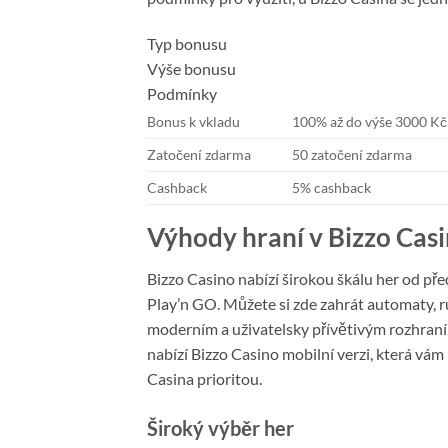
Typ bonusu
Výše bonusu
Podmínky
Bonus k vkladu
100% až do výše 3000 Kč
Zatočení zdarma
50 zatočení zdarma
Cashback
5% cashback
Výhody hraní v Bizzo Cas
Bizzo Casino nabízí širokou škálu her od př
Play’n GO. Můžete si zde zahrát automaty, ru
moderním a uživatelsky přívětivým rozhraní
nabízí Bizzo Casino mobilní verzi, která vám
Casina prioritou.
Široký výběr her