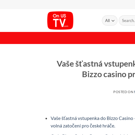
Skip
to
content
Search
for:
Vaše šťastná vstupenk
Bizzo casino p
POSTED ON
Vaše šťastná vstupenka do Bizzo Casino 
volná zatočení pro české hráče.