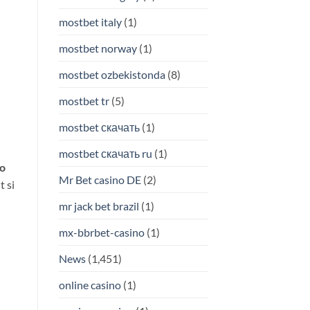
mostbet italy
(1)
mostbet norway
(1)
mostbet ozbekistonda
(8)
mostbet tr
(5)
mostbet скачать
(1)
mostbet скачать ru
(1)
mo
Mr Bet casino DE
(2)
t si
mr jack bet brazil
(1)
mx-bbrbet-casino
(1)
News
(1,451)
online casino
(1)