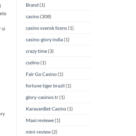
Brand
(1)
í
ete
casino
(308)
casino svensk licens
(1)
 si
casino-glory india
(1)
crazy time
(3)
csdino
(1)
Fair Go Casino
(1)
fortune tiger brazil
(1)
glory-casinos tr
(1)
KaravanBet Casino
(1)
hry
Maxi reviewe
(1)
mini-review
(2)