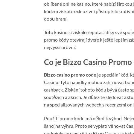
oblíbené online kasino, které nabízí širokou
kódem získáte exkluzivní přístup k lukrativ
dobu hraní.
Toto kasino si získalo reputaci díky své spo
promo kódy otevírají dveře k ještě lepším záž
nejvyšší úrovni.
Co je Bizzo Casino Promo 
Bizzo casino promo code
je speciální kód, 
Casinu. Tyto nabídky mohou zahrnovat bonu
cashback. Získání tohoto kódu bývá často sp
soutěžích a akcích. Je důležité sledovat ak
na specializovaných webech s recenzemi onli
Použití promo kódu má několik výhod. Nejenž
šancí na výhru. Proto se vyplatí věnovat ča
podmínky pro využití, u Bizzo Casina se jedná