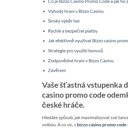
Co je Bizzo Casino Promo Code a jak ho z
Výhody hraní v Bizzo Casinu
Široký výběr her
Rychlé a bezpečné platby
Jak efektivně využívat Bizzo casino pro
Strategie pro využití bonusů
Zodpovědné hraní v Bizzo Casinu
Závěrem
Vaše šťastná vstupenka d
casino promo code odemkn
české hráče.
Hledáte způsob, jak maximalizovat své šance
volbou. A co víc, s
bizzo casino promo code