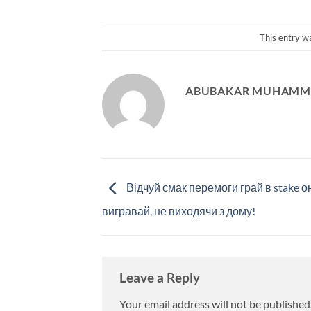
This entry w
ABUBAKAR MUHAMM
Відчуй смак перемоги грай в stake о
вигравай, не виходячи з дому!
Leave a Reply
Your email address will not be published