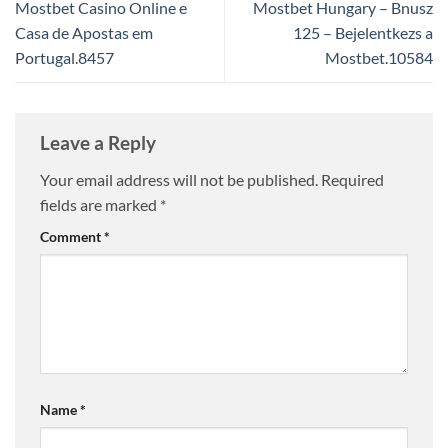
Mostbet Casino Online e
Mostbet Hungary – Bnusz
Casa de Apostas em
125 – Bejelentkezs a
Portugal.8457
Mostbet.10584
Leave a Reply
Your email address will not be published.
Required
fields are marked
*
Comment
*
Name
*