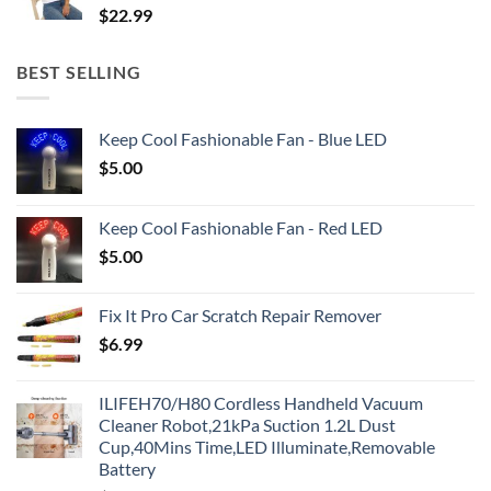
$
22.99
BEST SELLING
Keep Cool Fashionable Fan - Blue LED
$
5.00
Keep Cool Fashionable Fan - Red LED
$
5.00
Fix It Pro Car Scratch Repair Remover
$
6.99
ILIFEH70/H80 Cordless Handheld Vacuum
Cleaner Robot,21kPa Suction 1.2L Dust
Cup,40Mins Time,LED Illuminate,Removable
Battery