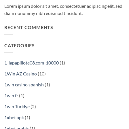
Lorem ipsum dolor sit amet, consectetuer adipiscing elit, sed
diam nonummy nibh euismod tincidunt.
RECENT COMMENTS
CATEGORIES
1_lapapillote08.com_10000
(1)
1Win AZ Casino
(10)
1win casino spanish
(1)
1win fr
(1)
1win Turkiye
(2)
1xbet apk
(1)
1xbet arabic
(1)