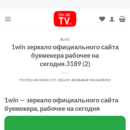
Skip
to
content
BLOG
1win зеркало официального сайта
букмекера рабочее на
сегодня.3189 (2)
POSTED ON
MARCH 27, 2026
BY
ABUBAKAR MUHAMMED
1win — зеркало официального сайта
букмекера, рабочее на сегодня