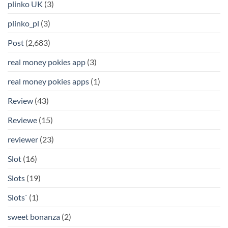
plinko UK
(3)
plinko_pl
(3)
Post
(2,683)
real money pokies app
(3)
real money pokies apps
(1)
Review
(43)
Reviewe
(15)
reviewer
(23)
Slot
(16)
Slots
(19)
Slots`
(1)
sweet bonanza
(2)