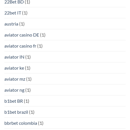
22Bet BD
(1)
22bet IT
(1)
austria
(1)
aviator casino DE
(1)
aviator casino fr
(1)
aviator IN
(1)
aviator ke
(1)
aviator mz
(1)
aviator ng
(1)
b1bet BR
(1)
b1bet brazil
(1)
bbrbet colombia
(1)