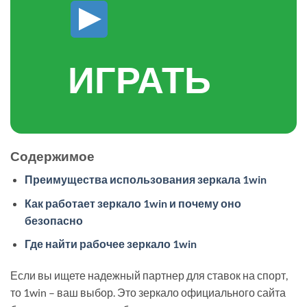
ИГРАТЬ
Содержимое
Преимущества использования зеркала 1win
Как работает зеркало 1win и почему оно
безопасно
Где найти рабочее зеркало 1win
Если вы ищете надежный партнер для ставок на спорт,
то 1win – ваш выбор. Это зеркало официального сайта