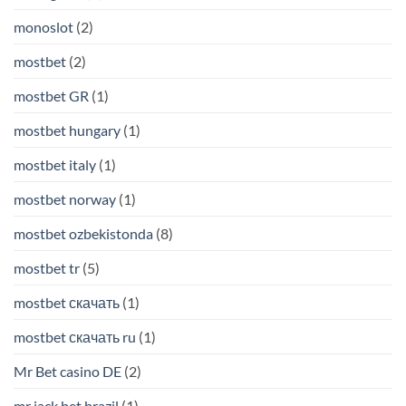
monoslot
(2)
mostbet
(2)
mostbet GR
(1)
mostbet hungary
(1)
mostbet italy
(1)
mostbet norway
(1)
mostbet ozbekistonda
(8)
mostbet tr
(5)
mostbet скачать
(1)
mostbet скачать ru
(1)
Mr Bet casino DE
(2)
mr jack bet brazil
(1)