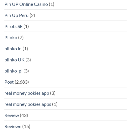
Pin UP Online Casino
(1)
Pin Up Peru
(2)
Pirots SE
(1)
Plinko
(7)
plinko in
(1)
plinko UK
(3)
plinko_pl
(3)
Post
(2,683)
real money pokies app
(3)
real money pokies apps
(1)
Review
(43)
Reviewe
(15)