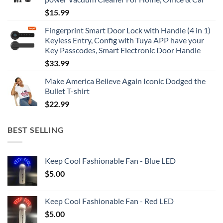
$
15.99
Fingerprint Smart Door Lock with Handle (4 in 1)
Keyless Entry, Config with Tuya APP have your
Key Passcodes, Smart Electronic Door Handle
$
33.99
Make America Believe Again Iconic Dodged the
Bullet T-shirt
$
22.99
BEST SELLING
Keep Cool Fashionable Fan - Blue LED
$
5.00
Keep Cool Fashionable Fan - Red LED
$
5.00