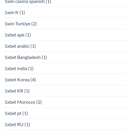
1win casino spanish
(1)
1win fr
(1)
1win Turkiye
(2)
1xbet apk
(1)
1xbet arabic
(1)
1xbet Bangladesh
(1)
1xbet india
(1)
1xbet Korea
(4)
1xbet KR
(1)
1xbet Morocco
(2)
1xbet pt
(1)
1xbet RU
(1)