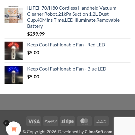
ILIFEH70/H80 Cordless Handheld Vacuum
Cleaner Robot,21kPa Suction 1.2L Dust
Cup,40Mins Time,LED Illuminate,Removable
Battery
$
299.99
Keep Cool Fashionable Fan - Red LED
$
5.00
Keep Cool Fashionable Fan - Blue LED
$
5.00
Visa
PayPal
Stripe
MasterCard
Cash
0
On
© Copyright 2026. Developed by
ClimeSoft.com
Delivery