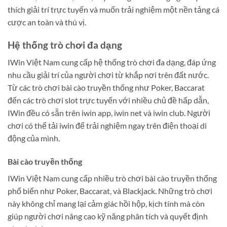
thích giải trí trực tuyến và muốn trải nghiệm một nền tảng cá
cược an toàn và thú vị.
Hệ thống trò chơi đa dạng
IWin Việt Nam cung cấp hệ thống trò chơi đa dạng, đáp ứng
nhu cầu giải trí của người chơi từ khắp nơi trên đất nước.
Từ các trò chơi bài cào truyền thống như Poker, Baccarat
đến các trò chơi slot trực tuyến với nhiều chủ đề hấp dẫn,
IWin đều có sẵn trên iwin app, iwin net và iwin club. Người
chơi có thể tải iwin để trải nghiệm ngay trên điện thoại di
động của mình.
Bài cào truyền thống
IWin Việt Nam cung cấp nhiều trò chơi bài cào truyền thống
phổ biến như Poker, Baccarat, và Blackjack. Những trò chơi
này không chỉ mang lại cảm giác hồi hộp, kịch tính mà còn
giúp người chơi nâng cao kỹ năng phân tích và quyết định