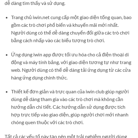
dễ dàng tìm thấy và sử dụng.
Trang chủ iwin.net cung cấp một giao diện tổng quan, bao
gồm các trò chơi phổ biến và khuyến mãi mới nhất.
Người dùng có thể dễ dàng chuyển đổi giữa các trò chơi
bằng cách nhấp vào các biểu tượng trò chơi.
Ứng dụng iwin app được tối ưu hóa cho cả điện thoại di
động và máy tính bảng, với giao diện tương tự như trang
web. Người dùng có thể dễ dàng tải ứng dụng từ các cửa
hàng ứng dụng chính thức.
Thiết kế đơn giản và trực quan của iwin club giúp người
dùng dễ dàng tham gia vào các trò chơi mà không cần
hướng dẫn chi tiết. Các hướng dẫn sử dụng được tích
hợp trực tiếp vào giao diện, giúp người chơi mới nhanh
chóng quen thuộc với các trò chơi.
Tất cả các yếu tố này tạo nên một trải nghiệm người dùng