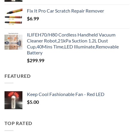
Fix It Pro Car Scratch Repair Remover
$
6.99
ILIFEH70/H80 Cordless Handheld Vacuum
Cleaner Robot,21kPa Suction 1.2L Dust
Cup,40Mins Time,LED Illuminate,Removable
Battery
$
299.99
FEATURED
Keep Cool Fashionable Fan - Red LED
$
5.00
TOP RATED