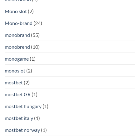
Mono slot
(2)
Mono-brand
(24)
monobrand
(55)
monobrend
(10)
monogame
(1)
monoslot
(2)
mostbet
(2)
mostbet GR
(1)
mostbet hungary
(1)
mostbet italy
(1)
mostbet norway
(1)