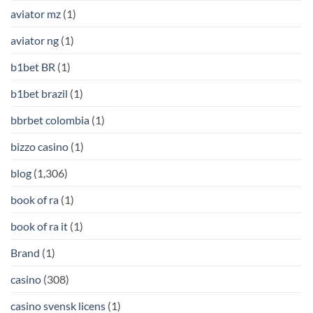
aviator mz
(1)
aviator ng
(1)
b1bet BR
(1)
b1bet brazil
(1)
bbrbet colombia
(1)
bizzo casino
(1)
blog
(1,306)
book of ra
(1)
book of ra it
(1)
Brand
(1)
casino
(308)
casino svensk licens
(1)