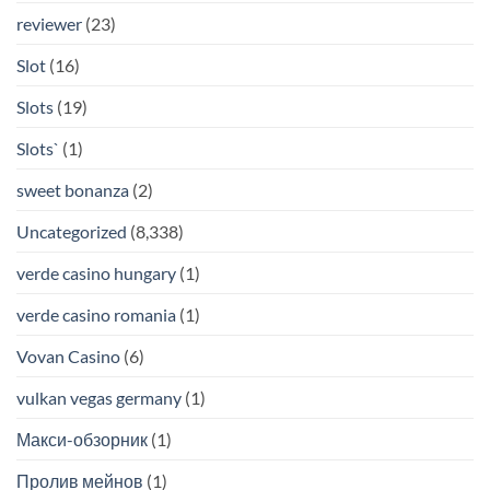
reviewer
(23)
Slot
(16)
Slots
(19)
Slots`
(1)
sweet bonanza
(2)
Uncategorized
(8,338)
verde casino hungary
(1)
verde casino romania
(1)
Vovan Casino
(6)
vulkan vegas germany
(1)
Макси-обзорник
(1)
Пролив мейнов
(1)