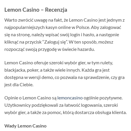
Lemon Casino – Recenzja
Warto zwrócić uwagę na fakt, że Lemon Casino jest jednym z
najpopularniejszych kasyn online w Polsce. Aby zalogować
się na stronę, należy wpisać swój login i hasło, a następnie
kliknąć na przycisk “Zaloguj się”. W ten sposób, możesz
rozpocząć swoją przygodę w świecie hazardu.
Lemon Casino oferuje szeroki wybór gier, w tym rulety,
blackjacka, poker, a także wiele innych. Każda gra jest
dostępna w wersji demo, co pozwala na sprawdzenie, czy gra
jest dla Ciebie.
Opinie o Lemon Casino są
lemoncasino
ogólnie pozytywne.
Użytkownicy podziękowali za łatwość logowania, szeroki
wybór gier, a także za pomoc, którą dostarcza obsługa klienta.
Wady Lemon Casino