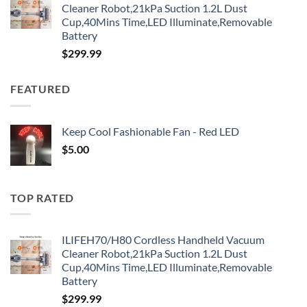
Cleaner Robot,21kPa Suction 1.2L Dust
Cup,40Mins Time,LED Illuminate,Removable
Battery
$
299.99
FEATURED
Keep Cool Fashionable Fan - Red LED
$
5.00
TOP RATED
ILIFEH70/H80 Cordless Handheld Vacuum
Cleaner Robot,21kPa Suction 1.2L Dust
Cup,40Mins Time,LED Illuminate,Removable
Battery
$
299.99