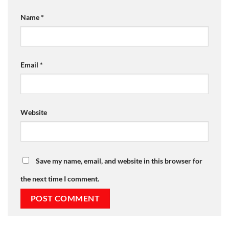
Name
*
Email
*
Website
Save my name, email, and website in this browser for
the next time I comment.