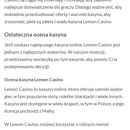
najlepsze doświadczenie dla graczy. Dlatego ważne jest, aby
dokładnie przestudiować ofertę i warunki kasyna, aby
zrozumieć, jakie są zalety i wady kasyna Lemon Casino.
Ostateczna ocena kasyna
Jeśli szukasz najlepszego kasyna online, Lemon Casino jest
jednym z najlepszych wyborów. W naszym recenzji,
przedstawimy wycieczkę po tym kasynie, aby pomóc Ci w
podejmowaniu decyzji.
Ocena kasyna Lemon Casino
Lemon Casino to kasyno online, które oferuje szeroki wybór
gier, w tym popularne sloty, ruletke, blackjacki i wiele innych.
Kasyno jest dostępne w wielu krajach, w tym w Polsce, a jego
licencja pochodzi z Malty.
W Lemon Casino, możesz korzystać z różnych metod