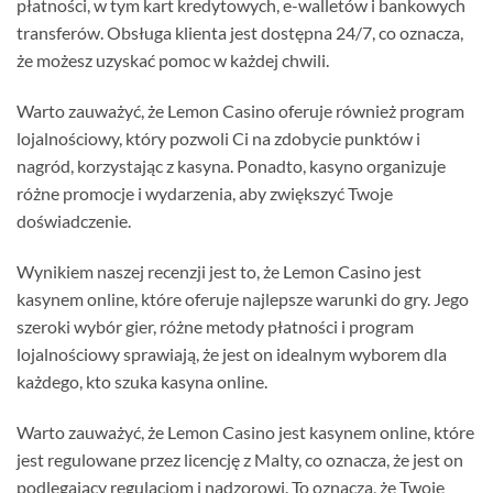
płatności, w tym kart kredytowych, e-walletów i bankowych
transferów. Obsługa klienta jest dostępna 24/7, co oznacza,
że możesz uzyskać pomoc w każdej chwili.
Warto zauważyć, że Lemon Casino oferuje również program
lojalnościowy, który pozwoli Ci na zdobycie punktów i
nagród, korzystając z kasyna. Ponadto, kasyno organizuje
różne promocje i wydarzenia, aby zwiększyć Twoje
doświadczenie.
Wynikiem naszej recenzji jest to, że Lemon Casino jest
kasynem online, które oferuje najlepsze warunki do gry. Jego
szeroki wybór gier, różne metody płatności i program
lojalnościowy sprawiają, że jest on idealnym wyborem dla
każdego, kto szuka kasyna online.
Warto zauważyć, że Lemon Casino jest kasynem online, które
jest regulowane przez licencję z Malty, co oznacza, że jest on
podlegający regulacjom i nadzorowi. To oznacza, że Twoje