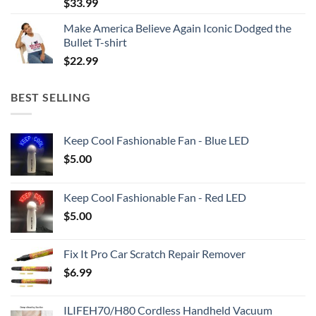
$
33.99
Make America Believe Again Iconic Dodged the
Bullet T-shirt
$
22.99
BEST SELLING
Keep Cool Fashionable Fan - Blue LED
$
5.00
Keep Cool Fashionable Fan - Red LED
$
5.00
Fix It Pro Car Scratch Repair Remover
$
6.99
ILIFEH70/H80 Cordless Handheld Vacuum