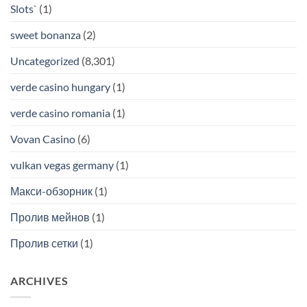
Slots`
(1)
sweet bonanza
(2)
Uncategorized
(8,301)
verde casino hungary
(1)
verde casino romania
(1)
Vovan Casino
(6)
vulkan vegas germany
(1)
Макси-обзорник
(1)
Пролив мейнов
(1)
Пролив сетки
(1)
ARCHIVES