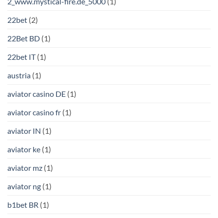
2_www.mystical-fire.de_5000
(1)
22bet
(2)
22Bet BD
(1)
22bet IT
(1)
austria
(1)
aviator casino DE
(1)
aviator casino fr
(1)
aviator IN
(1)
aviator ke
(1)
aviator mz
(1)
aviator ng
(1)
b1bet BR
(1)