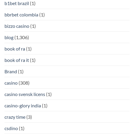
b1bet brazil
(1)
bbrbet colombia
(1)
bizzo casino
(1)
blog
(1,306)
book of ra
(1)
book of ra it
(1)
Brand
(1)
casino
(308)
casino svensk licens
(1)
casino-glory india
(1)
crazy time
(3)
csdino
(1)