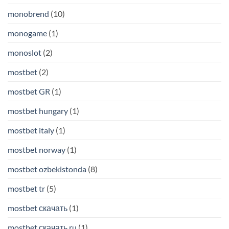
monobrend
(10)
monogame
(1)
monoslot
(2)
mostbet
(2)
mostbet GR
(1)
mostbet hungary
(1)
mostbet italy
(1)
mostbet norway
(1)
mostbet ozbekistonda
(8)
mostbet tr
(5)
mostbet скачать
(1)
mostbet скачать ru
(1)