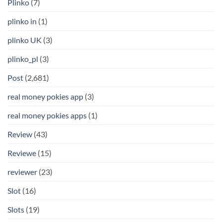
Plinko
(7)
plinko in
(1)
plinko UK
(3)
plinko_pl
(3)
Post
(2,681)
real money pokies app
(3)
real money pokies apps
(1)
Review
(43)
Reviewe
(15)
reviewer
(23)
Slot
(16)
Slots
(19)