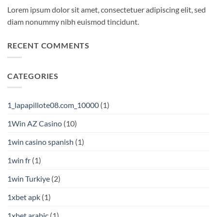
Lorem ipsum dolor sit amet, consectetuer adipiscing elit, sed
diam nonummy nibh euismod tincidunt.
RECENT COMMENTS
CATEGORIES
1_lapapillote08.com_10000
(1)
1Win AZ Casino
(10)
1win casino spanish
(1)
1win fr
(1)
1win Turkiye
(2)
1xbet apk
(1)
1xbet arabic
(1)