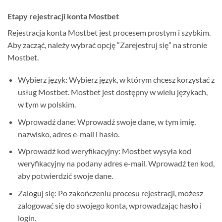
Etapy rejestracji konta Mostbet
Rejestracja konta Mostbet jest procesem prostym i szybkim.
Aby zacząć, należy wybrać opcję “Zarejestruj się” na stronie
Mostbet.
Wybierz język: Wybierz język, w którym chcesz korzystać z
usług Mostbet. Mostbet jest dostępny w wielu językach,
w tym w polskim.
Wprowadź dane: Wprowadź swoje dane, w tym imię,
nazwisko, adres e-mail i hasło.
Wprowadź kod weryfikacyjny: Mostbet wysyła kod
weryfikacyjny na podany adres e-mail. Wprowadź ten kod,
aby potwierdzić swoje dane.
Zaloguj się: Po zakończeniu procesu rejestracji, możesz
zalogować się do swojego konta, wprowadzając hasło i
login.