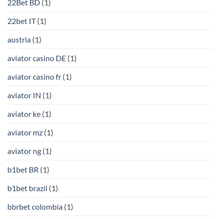
22Bet BD
(1)
22bet IT
(1)
austria
(1)
aviator casino DE
(1)
aviator casino fr
(1)
aviator IN
(1)
aviator ke
(1)
aviator mz
(1)
aviator ng
(1)
b1bet BR
(1)
b1bet brazil
(1)
bbrbet colombia
(1)