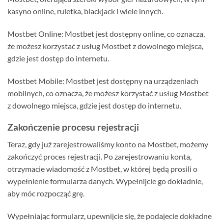
kasyno online, ruletka, blackjack i wiele innych.
Mostbet Online: Mostbet jest dostępny online, co oznacza,
że możesz korzystać z usług Mostbet z dowolnego miejsca,
gdzie jest dostęp do internetu.
Mostbet Mobile: Mostbet jest dostępny na urządzeniach
mobilnych, co oznacza, że możesz korzystać z usług Mostbet
z dowolnego miejsca, gdzie jest dostęp do internetu.
Zakończenie procesu rejestracji
Teraz, gdy już zarejestrowaliśmy konto na Mostbet, możemy
zakończyć proces rejestracji. Po zarejestrowaniu konta,
otrzymacie wiadomość z Mostbet, w której będą prosili o
wypełnienie formularza danych. Wypełnijcie go dokładnie,
aby móc rozpocząć grę.
Wypełniając formularz, upewnijcie się, że podajecie dokładne