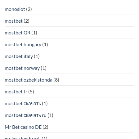
monoslot
(2)
mostbet
(2)
mostbet GR
(1)
mostbet hungary
(1)
mostbet italy
(1)
mostbet norway
(1)
mostbet ozbekistonda
(8)
mostbet tr
(5)
mostbet скачать
(1)
mostbet скачать ru
(1)
Mr Bet casino DE
(2)
mr jack bet brazil
(1)