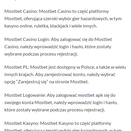
Mostbet Casino: Mostbet Casino to część platformy
Mostbet, oferująca szeroki wybór gier hazardowych, w tym
kasyno online, ruletka, blackjack i wiele innych.
Mostbet Casino Login: Aby zalogować się do Mostbet
Casino, należy wprowadzić login i hasło, które zostały
wybrane podczas procesu rejestracji.
Mostbet PL: Mostbet jest dostępny w Polsce, a także w wielu
innych krajach. Aby zarejestrować konto, należy wybrać
opcję “Zarejestruj się” na stronie Mostbet.
Mostbet Logowanie: Aby zalogować
mostbet apk
się do
swojego konta Mostbet, należy wprowadzić login i hasło,
które zostały wybrane podczas procesu rejestracji.
Mostbet Kasyno: Mostbet Kasyno to część platformy
Mostbet, oferująca szeroki wybór gier hazardowych, w tym