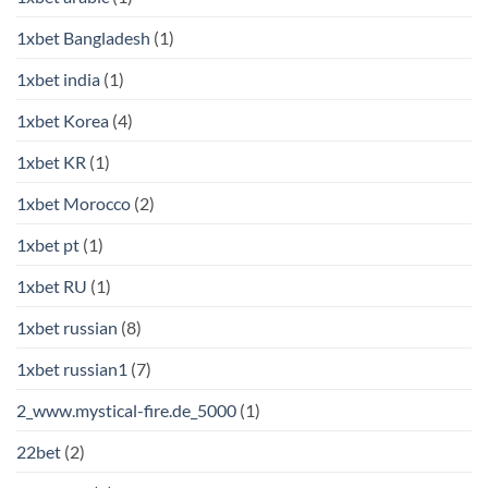
1xbet Bangladesh
(1)
1xbet india
(1)
1xbet Korea
(4)
1xbet KR
(1)
1xbet Morocco
(2)
1xbet pt
(1)
1xbet RU
(1)
1xbet russian
(8)
1xbet russian1
(7)
2_www.mystical-fire.de_5000
(1)
22bet
(2)