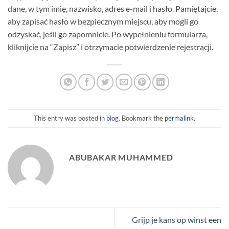
dane, w tym imię, nazwisko, adres e-mail i hasło. Pamiętajcie,
aby zapisać hasło w bezpiecznym miejscu, aby mogli go
odzyskać, jeśli go zapomnicie. Po wypełnieniu formularza,
kliknijcie na “Zapisz” i otrzymacie potwierdzenie rejestracji.
This entry was posted in
blog
. Bookmark the
permalink
.
ABUBAKAR MUHAMMED
Grijp je kans op winst een