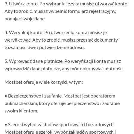
3. Utwórz konto. Po wybraniu języka musisz utworzyć konto.
Aby to zrobić, musisz wypełnić formularz rejestracyjny,
podając swoje dane.
4. Weryfikuj konto. Po utworzeniu konta musisz je
weryfikować. Aby to zrobić, musisz przesłać dokumenty
tożsamościowe i potwierdzenie adresu.
5. Wprowadź dane płatnicze. Po weryfikacji konta musisz
wprowadzić dane płatnicze, aby móc dokonywać płatności.
Mostbet oferuje wiele korzyści, w tym:
• Bezpieczeństwo i zaufanie. Mostbet jest operatorem
bukmacherskim, który oferuje bezpieczeństwo i zaufanie
swoim klientom.
• Szeroki wybór zakładów sportowych i hazardowych.
Mostbet oferuje szeroki wybór zakładów sportowych i