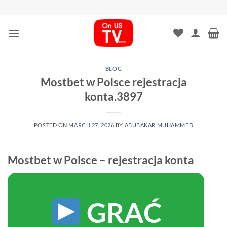
Skip
to
content
BLOG
Mostbet w Polsce rejestracja
konta.3897
POSTED ON
MARCH 27, 2026
BY
ABUBAKAR MUHAMMED
Mostbet w Polsce – rejestracja konta
GRAĆ