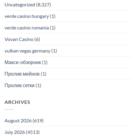
Uncategorized
(8,327)
verde casino hungary
(1)
verde casino romania
(1)
Vovan Casino
(6)
vulkan vegas germany
(1)
Макси-обзорник
(1)
Пролив мейнов
(1)
Пролив сетки
(1)
ARCHIVES
August 2026
(619)
July 2026
(4513)