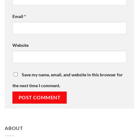
Email
*
Website
Save my name, email, and website in this browser for
the next time I comment.
ABOUT