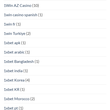
1Win AZ Casino
(10)
1win casino spanish
(1)
1win fr
(1)
1win Turkiye
(2)
1xbet apk
(1)
1xbet arabic
(1)
1xbet Bangladesh
(1)
1xbet india
(1)
1xbet Korea
(4)
1xbet KR
(1)
1xbet Morocco
(2)
1xbet pt
(1)