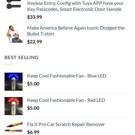
Keyless Entry, Config with Tuya APP have your
Key Passcodes, Smart Electronic Door Handle
$
33.99
Make America Believe Again Iconic Dodged the
Bullet T-shirt
$
22.99
BEST SELLING
Keep Cool Fashionable Fan - Blue LED
$
5.00
Keep Cool Fashionable Fan - Red LED
$
5.00
Fix It Pro Car Scratch Repair Remover
$
6.99