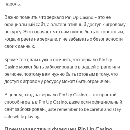
пароль.
Важно помнить, что зеркало Pin Up Casino – это не
официальный сайт, а альтернативный доступ к игровому
ресурсу. Это означает, что вам нужно быть осторожным,
когда играете на зеркале, и не забывать о безопасности
своих данных.
Кроме того, вам нужно помнить, что зеркало Pin Up
Casino может быть заблокировано в вашей стране или
регионе, поэтому вам нужно быть готовым к тому, что
доступ к игровому ресурсу может быть ограничен.
В целом, вход на зеркало Pin Up Casino – это простой
способ играть в Pin Up Casino, даже если официальный
сайт заблокирован. juste remember to be careful and stay
safe while playing.
Преимущества и функции Pin Up Casino