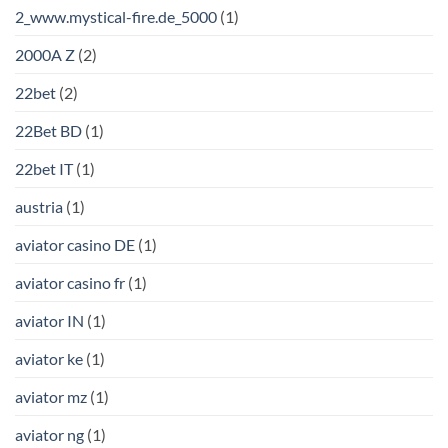
2_www.mystical-fire.de_5000
(1)
2000A Z
(2)
22bet
(2)
22Bet BD
(1)
22bet IT
(1)
austria
(1)
aviator casino DE
(1)
aviator casino fr
(1)
aviator IN
(1)
aviator ke
(1)
aviator mz
(1)
aviator ng
(1)