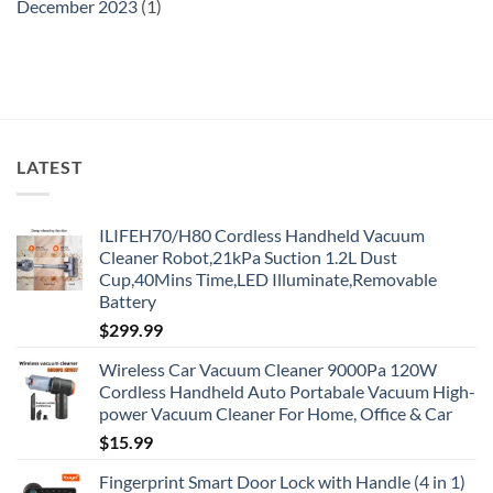
December 2023
(1)
LATEST
ILIFEH70/H80 Cordless Handheld Vacuum
Cleaner Robot,21kPa Suction 1.2L Dust
Cup,40Mins Time,LED Illuminate,Removable
Battery
$
299.99
Wireless Car Vacuum Cleaner 9000Pa 120W
Cordless Handheld Auto Portabale Vacuum High-
power Vacuum Cleaner For Home, Office & Car
$
15.99
Fingerprint Smart Door Lock with Handle (4 in 1)