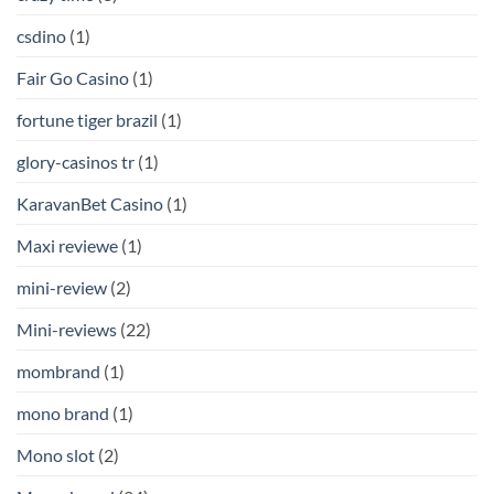
csdino
(1)
Fair Go Casino
(1)
fortune tiger brazil
(1)
glory-casinos tr
(1)
KaravanBet Casino
(1)
Maxi reviewe
(1)
mini-review
(2)
Mini-reviews
(22)
mombrand
(1)
mono brand
(1)
Mono slot
(2)