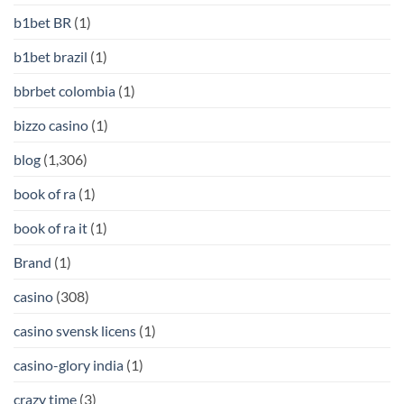
b1bet BR
(1)
b1bet brazil
(1)
bbrbet colombia
(1)
bizzo casino
(1)
blog
(1,306)
book of ra
(1)
book of ra it
(1)
Brand
(1)
casino
(308)
casino svensk licens
(1)
casino-glory india
(1)
crazy time
(3)