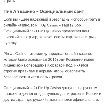
играть.
Пин Ап казино – Официальный сайт
Если вы ищете надежный и безопасный способ играть в
онлайн-казино, то Pin Up Casino – ваш выбор.
Официальный сайт Pin Up Casino предлагает вам
широкий спектр игр, включая слоты, карточные игры и
рулетку.
Pin Up Casino – это международная онлайн-казино,
которая была основана в 2016 году. Компания имеет
лицензию на операцию в Кюрасао и подчиняется
строгим правилам и нормам, чтобы обеспечить
безопасность и честность игроков.
Официальный сайт Pin Up Casino доступен на русском
языке, что делает его доступным для игроков из России и
других стран, где русский язык является официальным.