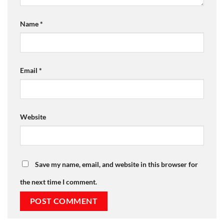
Name
*
Email
*
Website
Save my name, email, and website in this browser for
the next time I comment.