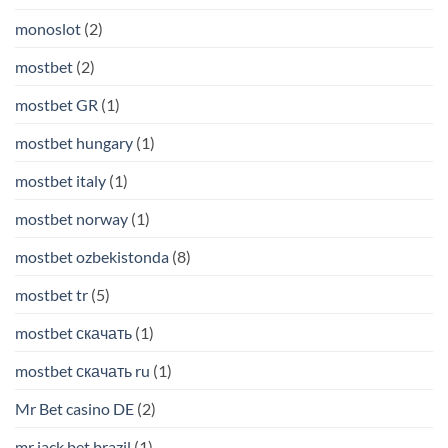
monoslot
(2)
mostbet
(2)
mostbet GR
(1)
mostbet hungary
(1)
mostbet italy
(1)
mostbet norway
(1)
mostbet ozbekistonda
(8)
mostbet tr
(5)
mostbet скачать
(1)
mostbet скачать ru
(1)
Mr Bet casino DE
(2)
mr jack bet brazil
(1)