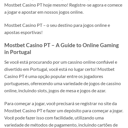
Mostbet Casino PT hoje mesmo! Registre-se agora e comece
a jogar e apostar em nossos jogos online.
Mostbet Casino PT – o seu destino para jogos online e
apostas esportivas!
Mostbet Casino PT – A Guide to Online Gaming
in Portugal
Se você está procurando por um cassino online confiável e
divertido em Portugal, você está no lugar certo! Mostbet
Casino PT é uma opção popular entre os jogadores
portugueses, oferecendo uma variedade de jogos de cassino
online, incluindo slots, jogos de mesa e jogos de azar.
Para começar a jogar, você precisará se registrar no site da
Mostbet Casino PT e fazer um depósito para começar a jogar.
Você pode fazer isso com facilidade, utilizando uma
variedade de métodos de pagamento, incluindo cartões de