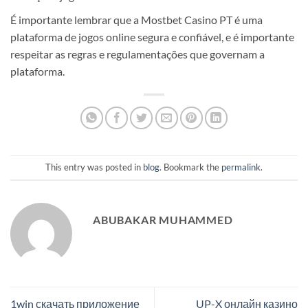
É importante lembrar que a Mostbet Casino PT é uma
plataforma de jogos online segura e confiável, e é importante
respeitar as regras e regulamentações que governam a
plataforma.
This entry was posted in
blog
. Bookmark the
permalink
.
ABUBAKAR MUHAMMED
1win скачать приложение
UP-X онлайн казино