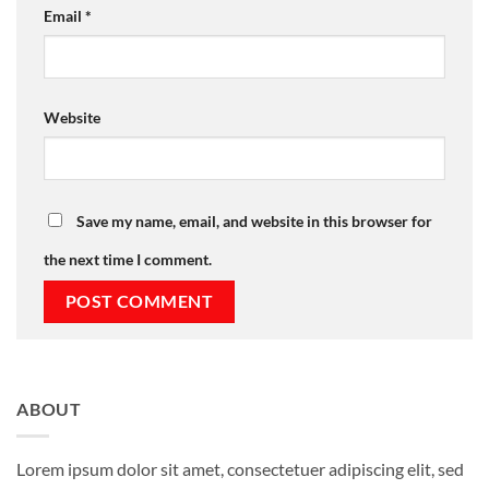
Email
*
Website
Save my name, email, and website in this browser for
the next time I comment.
ABOUT
Lorem ipsum dolor sit amet, consectetuer adipiscing elit, sed