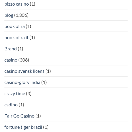
bizzo casino
(1)
blog
(1,306)
book of ra
(1)
book of ra it
(1)
Brand
(1)
casino
(308)
casino svensk licens
(1)
casino-glory india
(1)
crazy time
(3)
csdino
(1)
Fair Go Casino
(1)
fortune tiger brazil
(1)