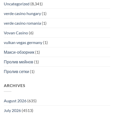
Uncategorized
(8,341)
verde casino hungary
(1)
verde casino romania
(1)
Vovan Casino
(6)
vulkan vegas germany
(1)
Макси-обзорник
(1)
Пролив мейнов
(1)
Пролив сетки
(1)
ARCHIVES
August 2026
(635)
July 2026
(4513)