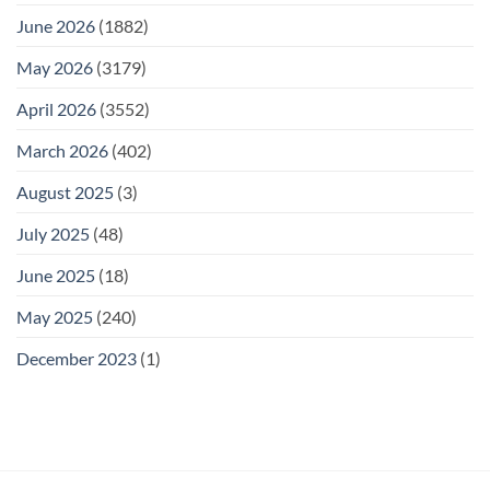
June 2026
(1882)
May 2026
(3179)
April 2026
(3552)
March 2026
(402)
August 2025
(3)
July 2025
(48)
June 2025
(18)
May 2025
(240)
December 2023
(1)