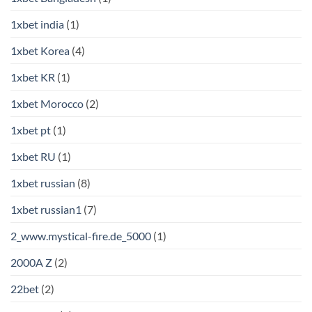
1xbet india
(1)
1xbet Korea
(4)
1xbet KR
(1)
1xbet Morocco
(2)
1xbet pt
(1)
1xbet RU
(1)
1xbet russian
(8)
1xbet russian1
(7)
2_www.mystical-fire.de_5000
(1)
2000A Z
(2)
22bet
(2)