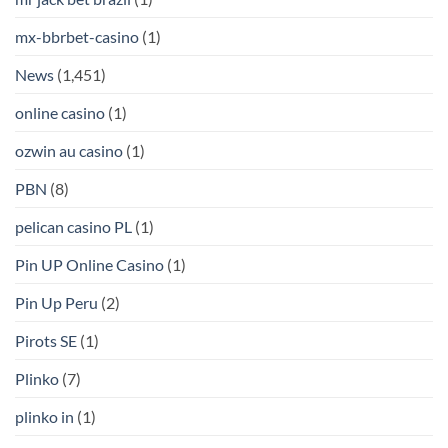
mx-bbrbet-casino
(1)
News
(1,451)
online casino
(1)
ozwin au casino
(1)
PBN
(8)
pelican casino PL
(1)
Pin UP Online Casino
(1)
Pin Up Peru
(2)
Pirots SE
(1)
Plinko
(7)
plinko in
(1)