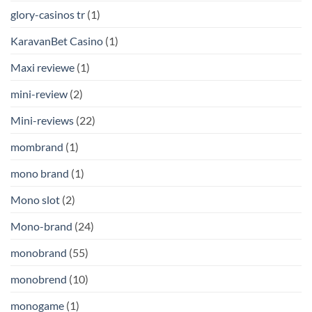
glory-casinos tr
(1)
KaravanBet Casino
(1)
Maxi reviewe
(1)
mini-review
(2)
Mini-reviews
(22)
mombrand
(1)
mono brand
(1)
Mono slot
(2)
Mono-brand
(24)
monobrand
(55)
monobrend
(10)
monogame
(1)