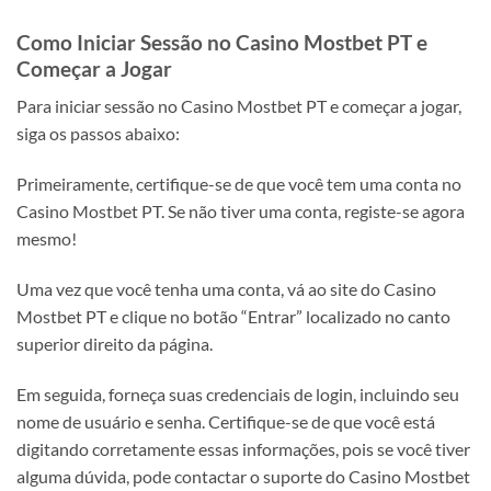
Como Iniciar Sessão no Casino Mostbet PT e
Começar a Jogar
Para iniciar sessão no Casino Mostbet PT e começar a jogar,
siga os passos abaixo:
Primeiramente, certifique-se de que você tem uma conta no
Casino Mostbet PT. Se não tiver uma conta, registe-se agora
mesmo!
Uma vez que você tenha uma conta, vá ao site do Casino
Mostbet PT e clique no botão “Entrar” localizado no canto
superior direito da página.
Em seguida, forneça suas credenciais de login, incluindo seu
nome de usuário e senha. Certifique-se de que você está
digitando corretamente essas informações, pois se você tiver
alguma dúvida, pode contactar o suporte do Casino Mostbet