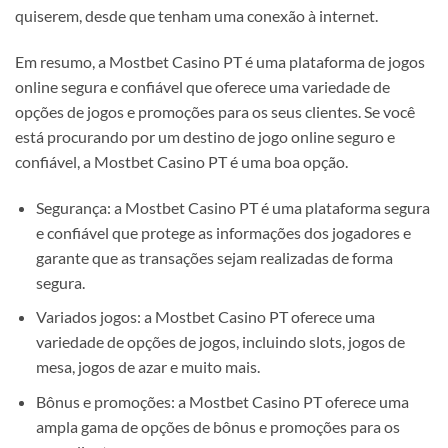
quiserem, desde que tenham uma conexão à internet.
Em resumo, a Mostbet Casino PT é uma plataforma de jogos
online segura e confiável que oferece uma variedade de
opções de jogos e promoções para os seus clientes. Se você
está procurando por um destino de jogo online seguro e
confiável, a Mostbet Casino PT é uma boa opção.
Segurança: a Mostbet Casino PT é uma plataforma segura
e confiável que protege as informações dos jogadores e
garante que as transações sejam realizadas de forma
segura.
Variados jogos: a Mostbet Casino PT oferece uma
variedade de opções de jogos, incluindo slots, jogos de
mesa, jogos de azar e muito mais.
Bônus e promoções: a Mostbet Casino PT oferece uma
ampla gama de opções de bônus e promoções para os