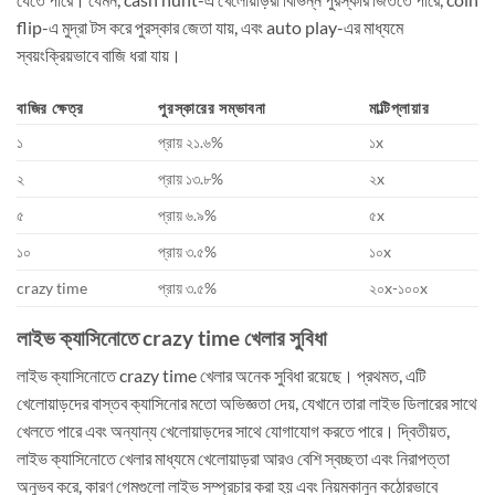
flip-এ মুদ্রা টস করে পুরস্কার জেতা যায়, এবং auto play-এর মাধ্যমে
স্বয়ংক্রিয়ভাবে বাজি ধরা যায়।
বাজির ক্ষেত্র
পুরস্কারের সম্ভাবনা
মাল্টিপ্লায়ার
১
প্রায় ২১.৬%
১x
২
প্রায় ১৩.৮%
২x
৫
প্রায় ৬.৯%
৫x
১০
প্রায় ৩.৫%
১০x
crazy time
প্রায় ৩.৫%
২০x-১০০x
লাইভ ক্যাসিনোতে crazy time খেলার সুবিধা
লাইভ ক্যাসিনোতে crazy time খেলার অনেক সুবিধা রয়েছে। প্রথমত, এটি
খেলোয়াড়দের বাস্তব ক্যাসিনোর মতো অভিজ্ঞতা দেয়, যেখানে তারা লাইভ ডিলারের সাথে
খেলতে পারে এবং অন্যান্য খেলোয়াড়দের সাথে যোগাযোগ করতে পারে। দ্বিতীয়ত,
লাইভ ক্যাসিনোতে খেলার মাধ্যমে খেলোয়াড়রা আরও বেশি স্বচ্ছতা এবং নিরাপত্তা
অনুভব করে, কারণ গেমগুলো লাইভ সম্প্রচার করা হয় এবং নিয়মকানুন কঠোরভাবে