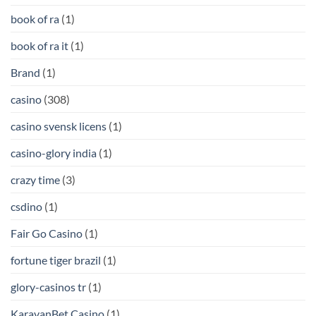
book of ra
(1)
book of ra it
(1)
Brand
(1)
casino
(308)
casino svensk licens
(1)
casino-glory india
(1)
crazy time
(3)
csdino
(1)
Fair Go Casino
(1)
fortune tiger brazil
(1)
glory-casinos tr
(1)
KaravanBet Casino
(1)