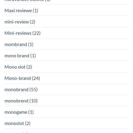
Maxi reviewe
(1)
mini-review
(2)
Mini-reviews
(22)
mombrand
(1)
mono brand
(1)
Mono slot
(2)
Mono-brand
(24)
monobrand
(55)
monobrend
(10)
monogame
(1)
monoslot
(2)