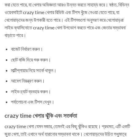
করা যেতে পারে, যা খেলার অভিজ্ঞতা আরও উন্নত করতে সাহায্য করে। ষষ্ঠত, বিভিন্ন
ওয়েবসাইটে crazy time খেলার রিভিউ এবং টিপস খুঁজে নেওয়া যেতে পারে, যা
খেলোয়াড়দের জন্য উপকারী হতে পারে। এই টিপসগুলো অনুসরণ করে খেলোয়াড়রা
লাইভ ক্যাসিনোতে crazy time খেলা উপভোগ করতে পারে এবং জেতার সম্ভাবনা
বাড়াতে পারে।
বাজেট নির্ধারণ করুন।
ছোট বাজি দিয়ে শুরু করুন।
মাল্টিপ্লায়ার নিয়ে সতর্ক থাকুন।
আবেগ নিয়ন্ত্রণ করুন।
লাইভ চ্যাট ব্যবহার করুন।
পর্যালোচনা এবং টিপস দেখুন।
crazy time খেলার ঝুঁকি এবং সতর্কতা
crazy time খেলা যেমন মজার, তেমনই এর কিছু ঝুঁকিও রয়েছে। প্রথমত, এটি একটি
জুয়া খেলা, তাই এখানে অর্থ হারানোর সম্ভাবনা থাকে। খেলোয়াড়দের উচিত শুধুমাত্র