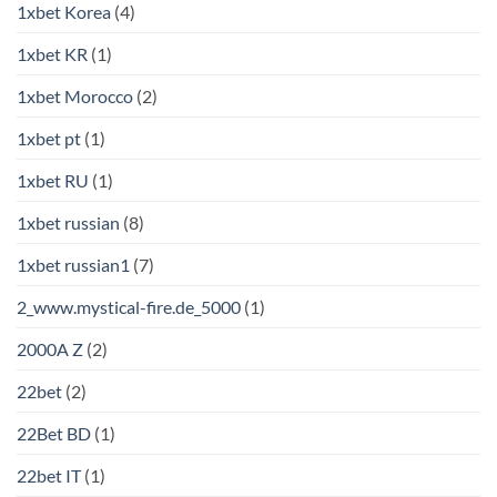
1xbet Korea
(4)
1xbet KR
(1)
1xbet Morocco
(2)
1xbet pt
(1)
1xbet RU
(1)
1xbet russian
(8)
1xbet russian1
(7)
2_www.mystical-fire.de_5000
(1)
2000A Z
(2)
22bet
(2)
22Bet BD
(1)
22bet IT
(1)