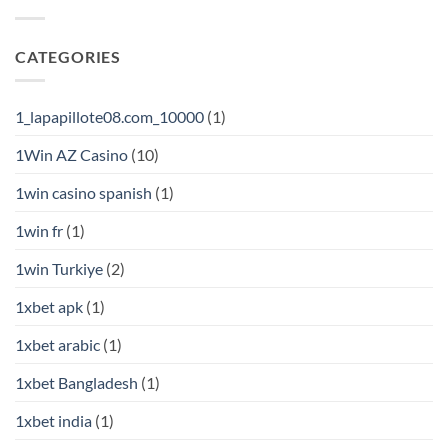
CATEGORIES
1_lapapillote08.com_10000
(1)
1Win AZ Casino
(10)
1win casino spanish
(1)
1win fr
(1)
1win Turkiye
(2)
1xbet apk
(1)
1xbet arabic
(1)
1xbet Bangladesh
(1)
1xbet india
(1)