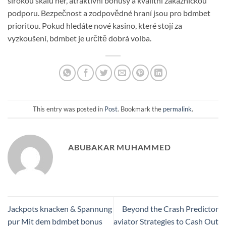
širokou škálu her, atraktivní bonusy a kvalitní zákaznickou
podporu. Bezpečnost a zodpovědné hraní jsou pro bdmbet
prioritou. Pokud hledáte nové kasino, které stojí za
vyzkoušení, bdmbet je určitě dobrá volba.
This entry was posted in
Post
. Bookmark the
permalink
.
ABUBAKAR MUHAMMED
Jackpots knacken & Spannung
Beyond the Crash Predictor
pur Mit dem bdmbet bonus
aviator Strategies to Cash Out