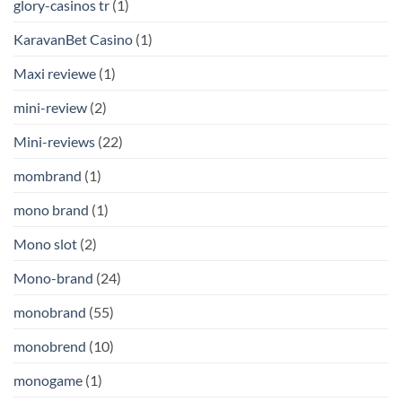
glory-casinos tr
(1)
KaravanBet Casino
(1)
Maxi reviewe
(1)
mini-review
(2)
Mini-reviews
(22)
mombrand
(1)
mono brand
(1)
Mono slot
(2)
Mono-brand
(24)
monobrand
(55)
monobrend
(10)
monogame
(1)