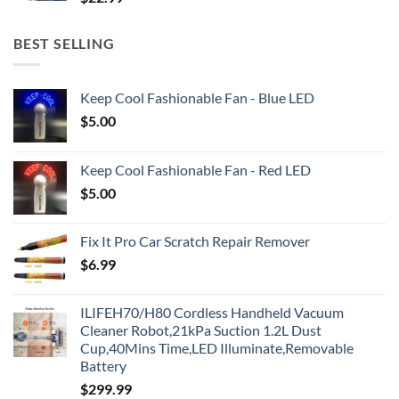
BEST SELLING
Keep Cool Fashionable Fan - Blue LED
$
5.00
Keep Cool Fashionable Fan - Red LED
$
5.00
Fix It Pro Car Scratch Repair Remover
$
6.99
ILIFEH70/H80 Cordless Handheld Vacuum
Cleaner Robot,21kPa Suction 1.2L Dust
Cup,40Mins Time,LED Illuminate,Removable
Battery
$
299.99