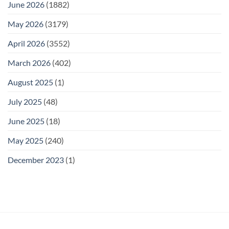
June 2026
(1882)
May 2026
(3179)
April 2026
(3552)
March 2026
(402)
August 2025
(1)
July 2025
(48)
June 2025
(18)
May 2025
(240)
December 2023
(1)