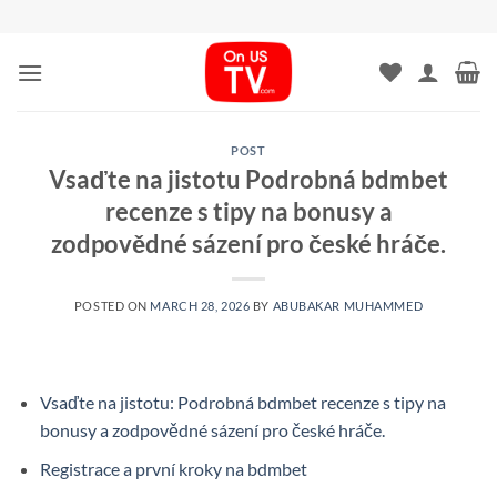
Skip
to
content
POST
Vsaďte na jistotu Podrobná bdmbet
recenze s tipy na bonusy a
zodpovědné sázení pro české hráče.
POSTED ON
MARCH 28, 2026
BY
ABUBAKAR MUHAMMED
Vsaďte na jistotu: Podrobná bdmbet recenze s tipy na
bonusy a zodpovědné sázení pro české hráče.
Registrace a první kroky na bdmbet