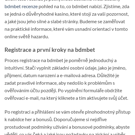
bdmbet recenze
pohled na to, co bdmbet nabízí. Zjistíme, zda
se jedná o důvěryhodné kasino, které stojí za vaši pozornost,
a jaké jsou jeho silné a slabé stránky. Budeme se zaměřovat
na praktické informace, které vám usnadní orientaci v tomto
online světě hazardu.
Registrace a první kroky na bdmbet
Proces registrace na bdmbet je poměrně jednoduchý a
intuitivní. Stačí vyplnit základní osobní údaje, jako je jméno,
příjmení, datum narození a e-mailová adresa. Důležité je
zadat pravdivé informace, aby nedošlo k problémům s
ověřováním účtu později. Po vyplnění formuláře obdržíte
ověřovací e-mail, na který kliknete a tím aktivujete svůj účet.
Po registraci a přihlášení se vám otevře plnohodnotný přístup
k nabídce her a bonusů. Doporučujeme si nejdříve
prostudovat podmínky užívání a bonusové podmínky, abyste
věděli, co vás čeká a jaké jsou požadavky na získání a výběr