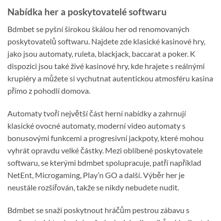
Nabídka her a poskytovatelé softwaru
Bdmbet se pyšní širokou škálou her od renomovaných
poskytovatelů softwaru. Najdete zde klasické kasinové hry,
jako jsou automaty, ruleta, blackjack, baccarat a poker. K
dispozici jsou také živé kasinové hry, kde hrajete s reálnými
krupiéry a můžete si vychutnat autentickou atmosféru kasina
přímo z pohodlí domova.
Automaty tvoří největší část herní nabídky a zahrnují
klasické ovocné automaty, moderní video automaty s
bonusovými funkcemi a progresivní jackpoty, které mohou
vyhrát opravdu velké částky. Mezi oblíbené poskytovatele
softwaru, se kterými bdmbet spolupracuje, patří například
NetEnt, Microgaming, Play’n GO a další. Výběr her je
neustále rozšiřován, takže se nikdy nebudete nudit.
Bdmbet se snaží poskytnout hráčům pestrou zábavu s