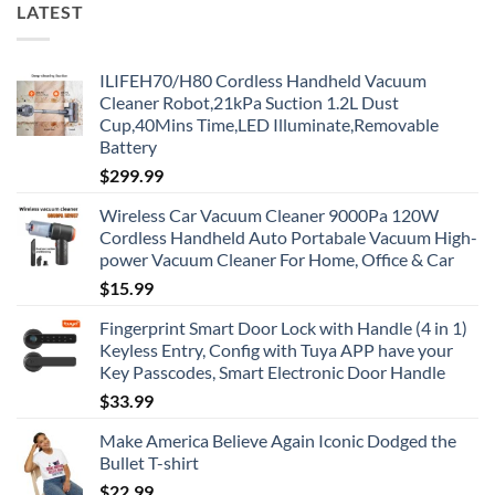
LATEST
ILIFEH70/H80 Cordless Handheld Vacuum
Cleaner Robot,21kPa Suction 1.2L Dust
Cup,40Mins Time,LED Illuminate,Removable
Battery
$
299.99
Wireless Car Vacuum Cleaner 9000Pa 120W
Cordless Handheld Auto Portabale Vacuum High-
power Vacuum Cleaner For Home, Office & Car
$
15.99
Fingerprint Smart Door Lock with Handle (4 in 1)
Keyless Entry, Config with Tuya APP have your
Key Passcodes, Smart Electronic Door Handle
$
33.99
Make America Believe Again Iconic Dodged the
Bullet T-shirt
$
22.99