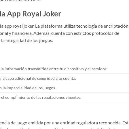
la App Royal Joker
a app royal joker. La plataforma utiliza tecnología de encriptación
nal y financiera. Además, cuenta con estrictos protocolos de
la integridad de los juegos.
la información transmitida entre tu dispositivo y el servidor.
na capa adicional de seguridad a tu cuenta.
n la imparcialidad de los juegos.
 el cumplimiento de las regulaciones vigentes.
icencia de juego emitida por una entidad reguladora reconocida. Es