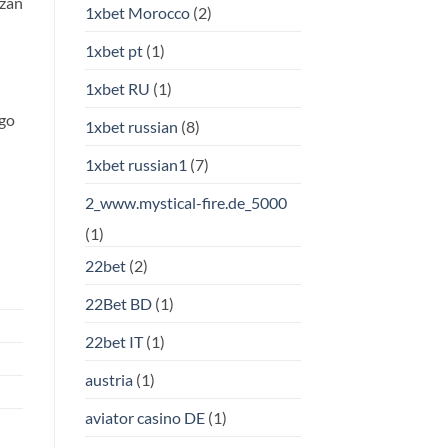
izan
1xbet Morocco
(2)
1xbet pt
(1)
1xbet RU
(1)
ego
1xbet russian
(8)
1xbet russian1
(7)
2_www.mystical-fire.de_5000
(1)
22bet
(2)
22Bet BD
(1)
22bet IT
(1)
austria
(1)
aviator casino DE
(1)