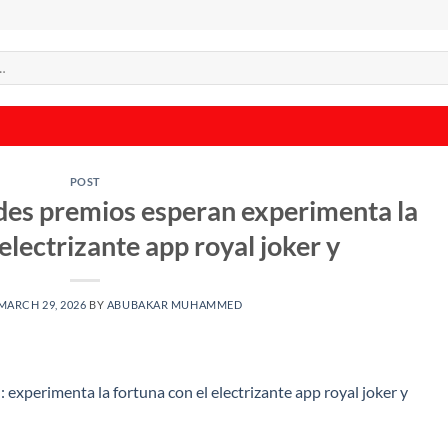
POST
des premios esperan experimenta la
 electrizante app royal joker y
MARCH 29, 2026
BY
ABUBAKAR MUHAMMED
experimenta la fortuna con el electrizante app royal joker y