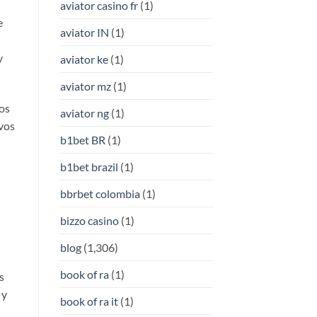
aviator casino fr
(1)
e
aviator IN
(1)
y
aviator ke
(1)
aviator mz
(1)
eos
aviator ng
(1)
vos
b1bet BR
(1)
b1bet brazil
(1)
bbrbet colombia
(1)
bizzo casino
(1)
blog
(1,306)
book of ra
(1)
s
 y
book of ra it
(1)