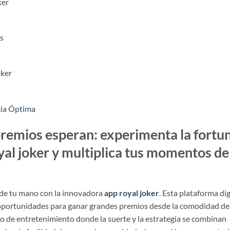
ker
s
oker
cia Óptima
remios esperan: experimenta la fortu
oyal joker y multiplica tus momentos de
e de tu mano con la innovadora
app royal joker
. Esta plataforma dig
e oportunidades para ganar grandes premios desde la comodidad de
so de entretenimiento donde la suerte y la estrategia se combinan