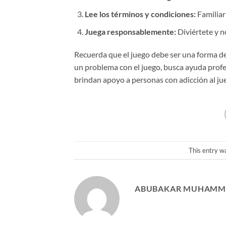
Lee los términos y condiciones:
Familiarí
Juega responsablemente:
Diviértete y no
Recuerda que el juego debe ser una forma de
un problema con el juego, busca ayuda profes
brindan apoyo a personas con adicción al ju
This entry w
ABUBAKAR MUHAMM