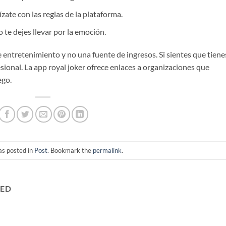
zate con las reglas de la plataforma.
 te dejes llevar por la emoción.
 entretenimiento y no una fuente de ingresos. Si sientes que tiene
ional. La app royal joker ofrece enlaces a organizaciones que
ego.
as posted in
Post
. Bookmark the
permalink
.
ED