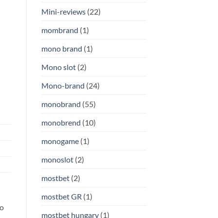
Mini-reviews
(22)
mombrand
(1)
mono brand
(1)
Mono slot
(2)
Mono-brand
(24)
monobrand
(55)
monobrend
(10)
monogame
(1)
monoslot
(2)
mostbet
(2)
mostbet GR
(1)
to
mostbet hungary
(1)