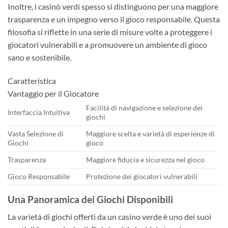
Inoltre, i casinò verdi spesso si distinguono per una maggiore
trasparenza e un impegno verso il gioco responsabile. Questa
filosofia si riflette in una serie di misure volte a proteggere i
giocatori vulnerabili e a promuovere un ambiente di gioco
sano e sostenibile.
Caratteristica
Vantaggio per il Giocatore
Facilità di navigazione e selezione dei
Interfaccia Intuitiva
giochi
Vasta Selezione di
Maggiore scelta e varietà di esperienze di
Giochi
gioco
Trasparenza
Maggiore fiducia e sicurezza nel gioco
Gioco Responsabile
Protezione dei giocatori vulnerabili
Una Panoramica dei Giochi Disponibili
La varietà di giochi offerti da un casino verde è uno dei suoi