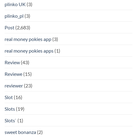
plinko UK
(3)
plinko_pl
(3)
Post
(2,683)
real money pokies app
(3)
real money pokies apps
(1)
Review
(43)
Reviewe
(15)
reviewer
(23)
Slot
(16)
Slots
(19)
Slots`
(1)
sweet bonanza
(2)