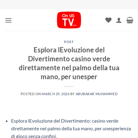
Skip
to
content
POST
Esplora lEvoluzione del
Divertimento casino verde
direttamente nel palmo della tua
mano, per unesper
POSTED ON
MARCH 29, 2026
BY
ABUBAKAR MUHAMMED
Esplora lEvoluzione del Divertimento: casino verde
direttamente nel palmo della tua mano, per unesperienza
di gioco senza confini.