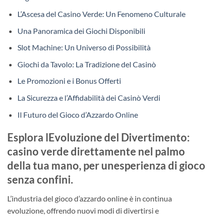
L’Ascesa del Casino Verde: Un Fenomeno Culturale
Una Panoramica dei Giochi Disponibili
Slot Machine: Un Universo di Possibilità
Giochi da Tavolo: La Tradizione del Casinò
Le Promozioni e i Bonus Offerti
La Sicurezza e l’Affidabilità dei Casinò Verdi
Il Futuro del Gioco d’Azzardo Online
Esplora lEvoluzione del Divertimento:
casino verde direttamente nel palmo
della tua mano, per unesperienza di gioco
senza confini.
L’industria del gioco d’azzardo online è in continua
evoluzione, offrendo nuovi modi di divertirsi e