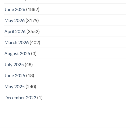
June 2026
(1882)
May 2026
(3179)
April 2026
(3552)
March 2026
(402)
August 2025
(3)
July 2025
(48)
June 2025
(18)
May 2025
(240)
December 2023
(1)