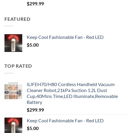
$
299.99
FEATURED
Keep Cool Fashionable Fan - Red LED
$
5.00
TOP RATED
ILIFEH70/H80 Cordless Handheld Vacuum
Cleaner Robot,21kPa Suction 1.2L Dust
Cup,40Mins Time,LED Illuminate,Removable
Battery
$
299.99
Keep Cool Fashionable Fan - Red LED
$
5.00