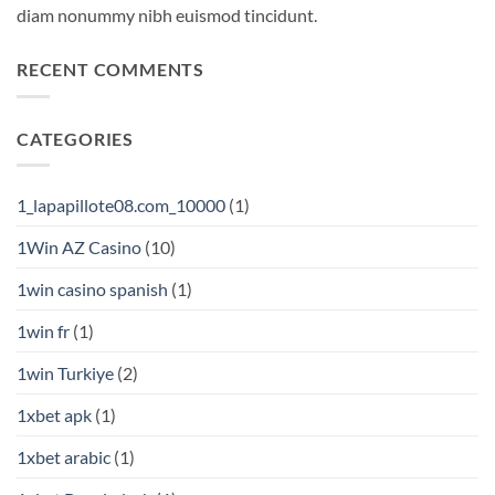
diam nonummy nibh euismod tincidunt.
RECENT COMMENTS
CATEGORIES
1_lapapillote08.com_10000
(1)
1Win AZ Casino
(10)
1win casino spanish
(1)
1win fr
(1)
1win Turkiye
(2)
1xbet apk
(1)
1xbet arabic
(1)