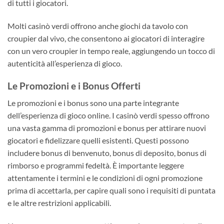
di tutti i giocatori.
Molti casinò verdi offrono anche giochi da tavolo con
croupier dal vivo, che consentono ai giocatori di interagire
con un vero croupier in tempo reale, aggiungendo un tocco di
autenticità all’esperienza di gioco.
Le Promozioni e i Bonus Offerti
Le promozioni e i bonus sono una parte integrante
dell’esperienza di gioco online. I casinò verdi spesso offrono
una vasta gamma di promozioni e bonus per attirare nuovi
giocatori e fidelizzare quelli esistenti. Questi possono
includere bonus di benvenuto, bonus di deposito, bonus di
rimborso e programmi fedeltà. È importante leggere
attentamente i termini e le condizioni di ogni promozione
prima di accettarla, per capire quali sono i requisiti di puntata
e le altre restrizioni applicabili.