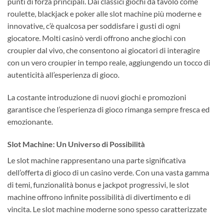
punti di forza principali. Dai classici giochi da tavolo come
roulette, blackjack e poker alle slot machine più moderne e
innovative, c’è qualcosa per soddisfare i gusti di ogni
giocatore. Molti casinò verdi offrono anche giochi con
croupier dal vivo, che consentono ai giocatori di interagire
con un vero croupier in tempo reale, aggiungendo un tocco di
autenticità all’esperienza di gioco.
La costante introduzione di nuovi giochi e promozioni
garantisce che l’esperienza di gioco rimanga sempre fresca ed
emozionante.
Slot Machine: Un Universo di Possibilità
Le slot machine rappresentano una parte significativa
dell’offerta di gioco di un casino verde. Con una vasta gamma
di temi, funzionalità bonus e jackpot progressivi, le slot
machine offrono infinite possibilità di divertimento e di
vincita. Le slot machine moderne sono spesso caratterizzate