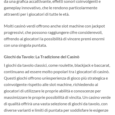
da una grafica accattivante, effetti sonori coinvolgenti e
gameplay innovativo, che le rendono particolarmente
attraenti per i giocatori di tutte le età.
Molti casinò verdi offrono anche slot machine con jackpot
progressivi, che possono raggiungere cifre considerevoli,
offrendo ai giocatori la possibilità di vincere premi enormi
con una singola puntata.
Giochi da Tavolo: La Tradizione del Casinò
I giochi da tavolo classici, come roulette, blackjack e baccarat,
continuano ad essere molto popolari tra i giocatori di casinò.
Questi giochi offrono un’esperienza di gioco più strategica e
coinvolgente rispetto alle slot machine, richiedendo ai
giocatori di utilizzare le proprie abilità e conoscenze per
massimizzare le proprie possibilità di vincita. Un casino verde
di qualità offrirà una vasta selezione di giochi da tavolo, con
diverse varianti e limiti di puntata per soddisfare le esigenze