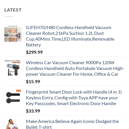
LATEST
ILIFEH70/H80 Cordless Handheld Vacuum
Cleaner Robot,21kPa Suction 1.2L Dust
Cup,40Mins Time,LED Illuminate,Removable
Battery
$
299.99
Wireless Car Vacuum Cleaner 9000Pa 120W
Cordless Handheld Auto Portabale Vacuum High-
power Vacuum Cleaner For Home, Office & Car
$
15.99
Fingerprint Smart Door Lock with Handle (4 in 1)
Keyless Entry, Config with Tuya APP have your
Key Passcodes, Smart Electronic Door Handle
$
33.99
Make America Believe Again Iconic Dodged the
Bullet T-shirt