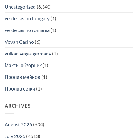
Uncategorized
(8,340)
verde casino hungary
(1)
verde casino romania
(1)
Vovan Casino
(6)
vulkan vegas germany
(1)
Макси-обзорник
(1)
Пролив мейнов
(1)
Пролив сетки
(1)
ARCHIVES
August 2026
(634)
July 2026
(4513)