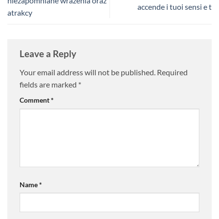
niezapomniane wrażenia oraz
accende i tuoi sensi e t
atrakcy
Leave a Reply
Your email address will not be published.
Required
fields are marked
*
Comment
*
Name
*