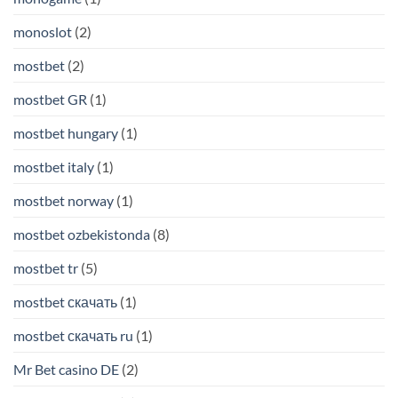
monoslot
(2)
mostbet
(2)
mostbet GR
(1)
mostbet hungary
(1)
mostbet italy
(1)
mostbet norway
(1)
mostbet ozbekistonda
(8)
mostbet tr
(5)
mostbet скачать
(1)
mostbet скачать ru
(1)
Mr Bet casino DE
(2)