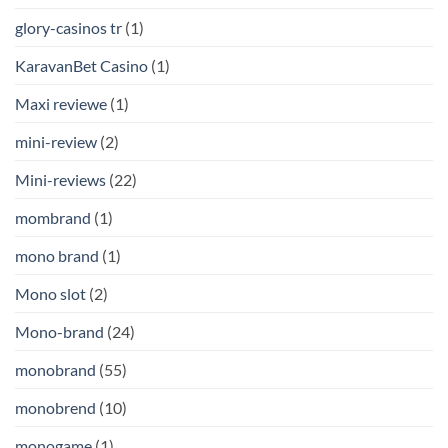
glory-casinos tr
(1)
KaravanBet Casino
(1)
Maxi reviewe
(1)
mini-review
(2)
Mini-reviews
(22)
mombrand
(1)
mono brand
(1)
Mono slot
(2)
Mono-brand
(24)
monobrand
(55)
monobrend
(10)
monogame
(1)