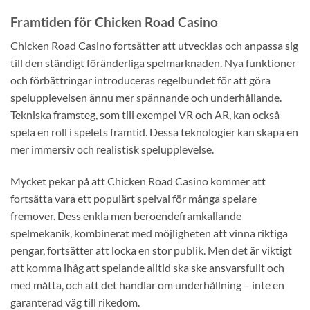
Framtiden för Chicken Road Casino
Chicken Road Casino fortsätter att utvecklas och anpassa sig
till den ständigt föränderliga spelmarknaden. Nya funktioner
och förbättringar introduceras regelbundet för att göra
spelupplevelsen ännu mer spännande och underhållande.
Tekniska framsteg, som till exempel VR och AR, kan också
spela en roll i spelets framtid. Dessa teknologier kan skapa en
mer immersiv och realistisk spelupplevelse.
Mycket pekar på att Chicken Road Casino kommer att
fortsätta vara ett populärt spelval för många spelare
fremover. Dess enkla men beroendeframkallande
spelmekanik, kombinerat med möjligheten att vinna riktiga
pengar, fortsätter att locka en stor publik. Men det är viktigt
att komma ihåg att spelande alltid ska ske ansvarsfullt och
med måtta, och att det handlar om underhållning – inte en
garanterad väg till rikedom.