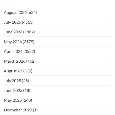
August 2026
(624)
July 2026
(4513)
June 2026
(1882)
May 2026
(3179)
April 2026
(3552)
March 2026
(402)
August 2025
(3)
July 2025
(48)
June 2025
(18)
May 2025
(240)
December 2023
(1)