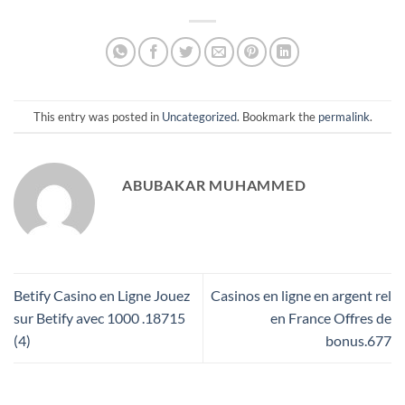
This entry was posted in
Uncategorized
. Bookmark the
permalink
.
ABUBAKAR MUHAMMED
Betify Casino en Ligne Jouez
Casinos en ligne en argent rel
sur Betify avec 1000 .18715
en France Offres de
(4)
bonus.677