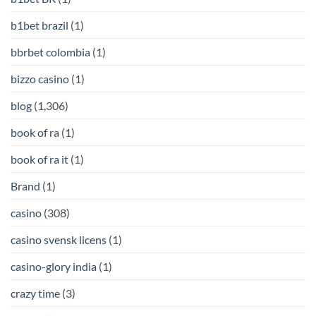
b1bet brazil
(1)
bbrbet colombia
(1)
bizzo casino
(1)
blog
(1,306)
book of ra
(1)
book of ra it
(1)
Brand
(1)
casino
(308)
casino svensk licens
(1)
casino-glory india
(1)
crazy time
(3)