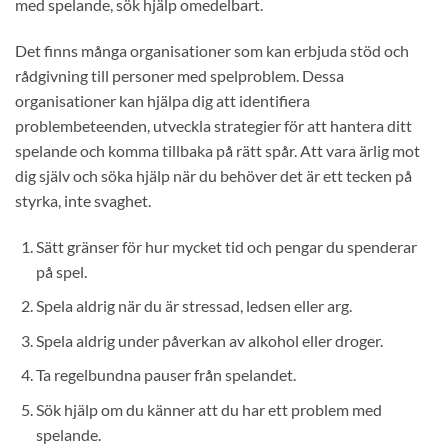
med spelande, sök hjälp omedelbart.
Det finns många organisationer som kan erbjuda stöd och
rådgivning till personer med spelproblem. Dessa
organisationer kan hjälpa dig att identifiera
problembeteenden, utveckla strategier för att hantera ditt
spelande och komma tillbaka på rätt spår. Att vara ärlig mot
dig själv och söka hjälp när du behöver det är ett tecken på
styrka, inte svaghet.
Sätt gränser för hur mycket tid och pengar du spenderar
på spel.
Spela aldrig när du är stressad, ledsen eller arg.
Spela aldrig under påverkan av alkohol eller droger.
Ta regelbundna pauser från spelandet.
Sök hjälp om du känner att du har ett problem med
spelande.