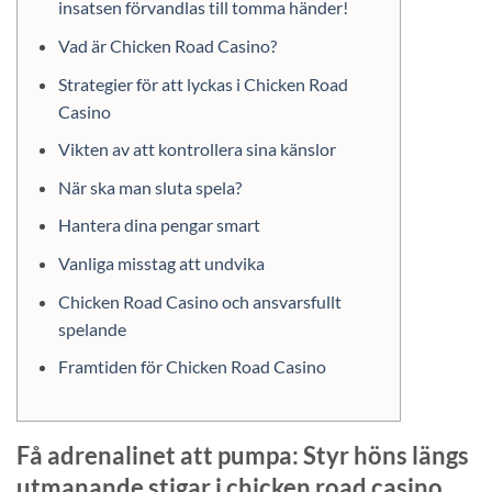
insatsen förvandlas till tomma händer!
Vad är Chicken Road Casino?
Strategier för att lyckas i Chicken Road
Casino
Vikten av att kontrollera sina känslor
När ska man sluta spela?
Hantera dina pengar smart
Vanliga misstag att undvika
Chicken Road Casino och ansvarsfullt
spelande
Framtiden för Chicken Road Casino
Få adrenalinet att pumpa: Styr höns längs
utmanande stigar i chicken road casino,