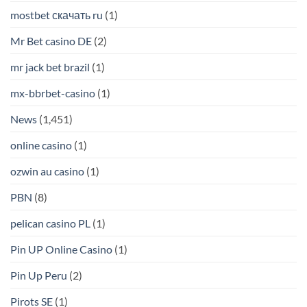
mostbet скачать ru
(1)
Mr Bet casino DE
(2)
mr jack bet brazil
(1)
mx-bbrbet-casino
(1)
News
(1,451)
online casino
(1)
ozwin au casino
(1)
PBN
(8)
pelican casino PL
(1)
Pin UP Online Casino
(1)
Pin Up Peru
(2)
Pirots SE
(1)