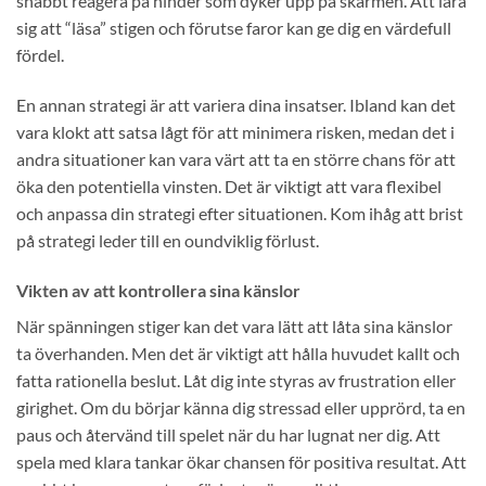
snabbt reagera på hinder som dyker upp på skärmen. Att lära
sig att “läsa” stigen och förutse faror kan ge dig en värdefull
fördel.
En annan strategi är att variera dina insatser. Ibland kan det
vara klokt att satsa lågt för att minimera risken, medan det i
andra situationer kan vara värt att ta en större chans för att
öka den potentiella vinsten. Det är viktigt att vara flexibel
och anpassa din strategi efter situationen. Kom ihåg att brist
på strategi leder till en oundviklig förlust.
Vikten av att kontrollera sina känslor
När spänningen stiger kan det vara lätt att låta sina känslor
ta överhanden. Men det är viktigt att hålla huvudet kallt och
fatta rationella beslut. Låt dig inte styras av frustration eller
girighet. Om du börjar känna dig stressad eller upprörd, ta en
paus och återvänd till spelet när du har lugnat ner dig. Att
spela med klara tankar ökar chansen för positiva resultat. Att