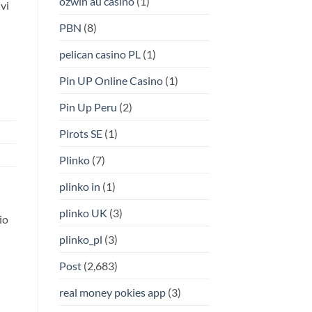
ozwin au casino
(1)
vi
PBN
(8)
pelican casino PL
(1)
Pin UP Online Casino
(1)
Pin Up Peru
(2)
Pirots SE
(1)
Plinko
(7)
plinko in
(1)
plinko UK
(3)
io
plinko_pl
(3)
Post
(2,683)
real money pokies app
(3)