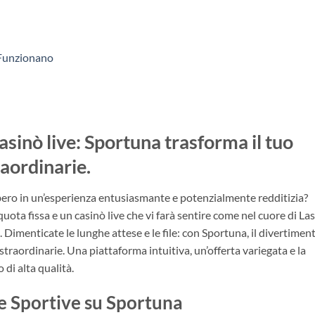
 Funzionano
asinò live: Sportuna trasforma il tuo
raordinarie.
ibero in un’esperienza entusiasmante e potenzialmente redditizia?
uota fissa e un casinò live che vi farà sentire come nel cuore di Las
Dimenticate le lunghe attese e le file: con Sportuna, il divertimen
te straordinarie. Una piattaforma intuitiva, un’offerta variegata e la
 di alta qualità.
e Sportive su Sportuna