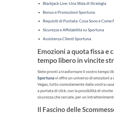
Blackjack Live: Una Sfida di Strategia
Bonus e Promozioni Sportuna
Requisiti di Puntata: Cosa Sono e Come
Sicurezza e Affidabilità su Sportuna
Assistenza Clienti Sportuna
Emozioni a quota fissa e c
tempo libero in vincite st
Siete pronti a trasformare il vostro tempo l
Sportuna
vi offre un universo di emozioni a q
Vegas, tutto comodamente dalla vostra casa. 
a portata di click, con la possibilità di vinci
sicurezza che cercate, per un intrattenimento
Il Fascino delle Scommess