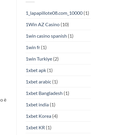
1_lapapillote08.com_10000
(1)
1Win AZ Casino
(10)
1win casino spanish
(1)
1win fr
(1)
1win Turkiye
(2)
1xbet apk
(1)
1xbet arabic
(1)
1xbet Bangladesh
(1)
to è
1xbet india
(1)
1xbet Korea
(4)
1xbet KR
(1)