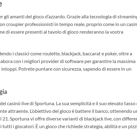
e
per gli amanti del gioco d’azzardo. Grazie alla tecnologia di streamin
 con croupier professionisti in tempo reale, proprio come in un casi
one di essere presenti al tavolo di gioco renderanno la vostra
dendo i classici come roulette, blackjack, baccarat e poker, oltre a
abora con i migliori provider di software per garantire la massima
a intoppi. Potrete puntare con sicurezza, sapendo di essere in un
gia
 del casinò live di Sportuna. La sua semplicità e il suo elevato tasso 
te attraente. L’obiettivo del gioco è battere il banco, ottenendo u
21. Sportuna vi offre diverse varianti di blackjack live, con differe
 tutti i giocatori. È un gioco che richiede strategia, abilità e un pizz