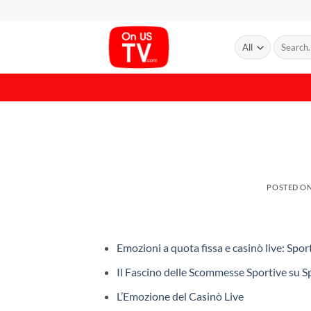
Skip
to
content
Search
for:
POSTED O
Emozioni a quota fissa e casinò live: Spor
Il Fascino delle Scommesse Sportive su 
L’Emozione del Casinò Live