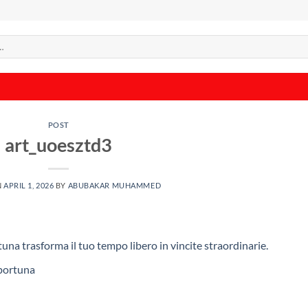
POST
art_uoesztd3
N
APRIL 1, 2026
BY
ABUBAKAR MUHAMMED
tuna trasforma il tuo tempo libero in vincite straordinarie.
Sportuna