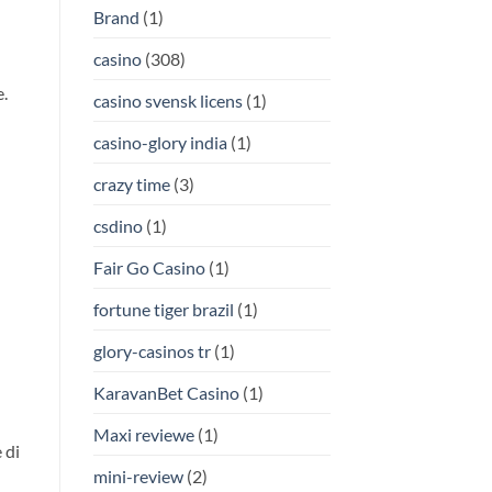
Brand
(1)
casino
(308)
e.
casino svensk licens
(1)
casino-glory india
(1)
crazy time
(3)
csdino
(1)
Fair Go Casino
(1)
fortune tiger brazil
(1)
glory-casinos tr
(1)
KaravanBet Casino
(1)
Maxi reviewe
(1)
 di
mini-review
(2)