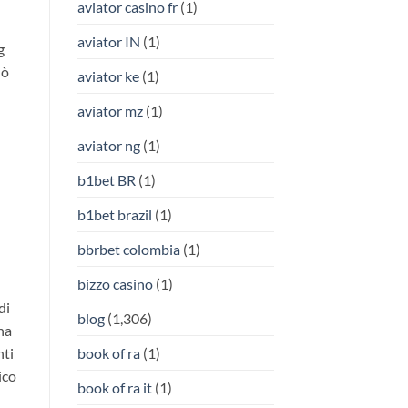
aviator casino fr
(1)
aviator IN
(1)
g
nò
aviator ke
(1)
aviator mz
(1)
aviator ng
(1)
b1bet BR
(1)
b1bet brazil
(1)
bbrbet colombia
(1)
bizzo casino
(1)
di
blog
(1,306)
na
nti
book of ra
(1)
ico
book of ra it
(1)