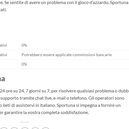
. Se sentite di avere un problema con il gioco d’azzardo, Sportuna 
ati.
ativi
0%
ativi
Potrebbero essere applicate commissioni bancarie
0%
na
 24 ore su 24, 7 giorni su 7, per risolvere qualsiasi problema o dubb
 supporto tramite chat live, e-mail o telefono. Gli operatori sono
 lieti di assistervi in italiano. Sportuna si impegna a fornire un
, per garantire la vostra completa soddisfazione.