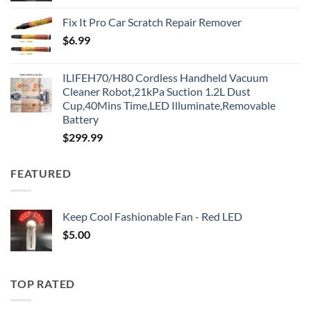
Fix It Pro Car Scratch Repair Remover
$
6.99
ILIFEH70/H80 Cordless Handheld Vacuum
Cleaner Robot,21kPa Suction 1.2L Dust
Cup,40Mins Time,LED Illuminate,Removable
Battery
$
299.99
FEATURED
Keep Cool Fashionable Fan - Red LED
$
5.00
TOP RATED