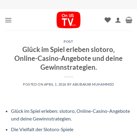
Skip
to
content
POST
Glück im Spiel erleben slotoro,
Online-Casino-Angebote und deine
Gewinnstrategien.
POSTED ON
APRIL 1, 2026
BY
ABUBAKAR MUHAMMED
Glück im Spiel erleben: slotoro, Online-Casino-Angebote
und deine Gewinnstrategien.
Die Vielfalt der Slotoro-Spiele