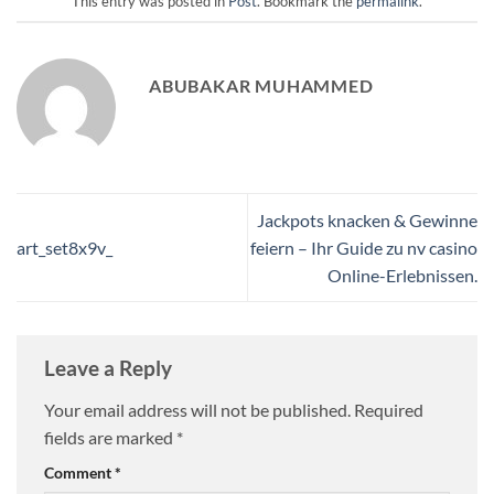
This entry was posted in
Post
. Bookmark the
permalink
.
ABUBAKAR MUHAMMED
Jackpots knacken & Gewinne
art_set8x9v_
feiern – Ihr Guide zu nv casino
Online-Erlebnissen.
Leave a Reply
Your email address will not be published.
Required
fields are marked
*
Comment
*