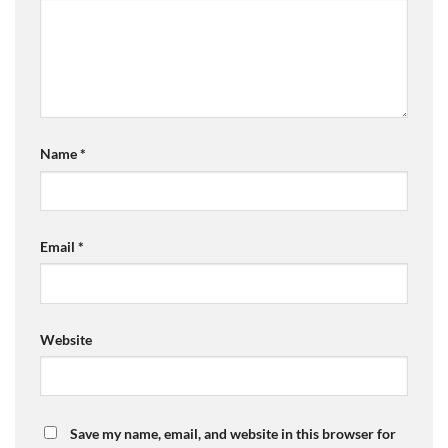
Name
*
Email
*
Website
Save my name, email, and website in this browser for