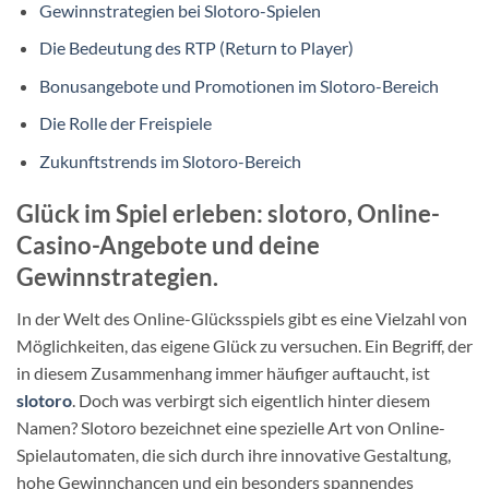
Gewinnstrategien bei Slotoro-Spielen
Die Bedeutung des RTP (Return to Player)
Bonusangebote und Promotionen im Slotoro-Bereich
Die Rolle der Freispiele
Zukunftstrends im Slotoro-Bereich
Glück im Spiel erleben: slotoro, Online-
Casino-Angebote und deine
Gewinnstrategien.
In der Welt des Online-Glücksspiels gibt es eine Vielzahl von
Möglichkeiten, das eigene Glück zu versuchen. Ein Begriff, der
in diesem Zusammenhang immer häufiger auftaucht, ist
slotoro
. Doch was verbirgt sich eigentlich hinter diesem
Namen? Slotoro bezeichnet eine spezielle Art von Online-
Spielautomaten, die sich durch ihre innovative Gestaltung,
hohe Gewinnchancen und ein besonders spannendes