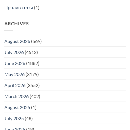
Пролив сетки
(1)
ARCHIVES
August 2026
(569)
July 2026
(4513)
June 2026
(1882)
May 2026
(3179)
April 2026
(3552)
March 2026
(402)
August 2025
(1)
July 2025
(48)
June 2025
(18)