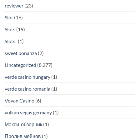
reviewer
(23)
Slot
(16)
Slots
(19)
Slots`
(1)
sweet bonanza
(2)
Uncategorized
(8,277)
verde casino hungary
(1)
verde casino romania
(1)
Vovan Casino
(6)
vulkan vegas germany
(1)
Макси-обзорник
(1)
Пролив мейнов
(1)