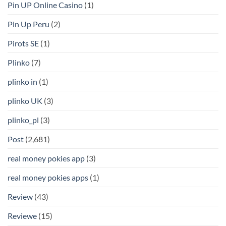
Pin UP Online Casino
(1)
Pin Up Peru
(2)
Pirots SE
(1)
Plinko
(7)
plinko in
(1)
plinko UK
(3)
plinko_pl
(3)
Post
(2,681)
real money pokies app
(3)
real money pokies apps
(1)
Review
(43)
Reviewe
(15)