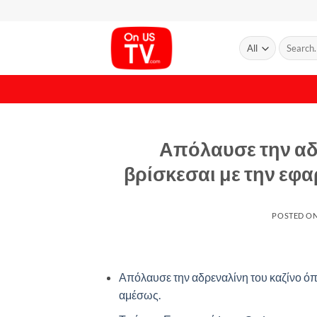
Skip
to
content
Search
for:
Απόλαυσε την αδρ
βρίσκεσαι με την εφαρ
POSTED O
Απόλαυσε την αδρεναλίνη του καζίνο όπο
αμέσως.