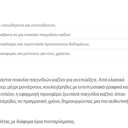
ό οπουδήποτε και οποτεδήποτε.
βαση σε μια ποικιλία παιχνιδιών καζίνο.
υναλλαγές και προστασία προσωπικών δεδομένων.
οσφορές και μπόνους για τους χρήστες.
στια ποικιλία παιχνιδιών καζίνο για να επιλέξετε. Από κλασικά
κερ, μέχρι μοντέρνους κουλοχέρηδες με εντυπωσιακά γραφικά κα
 Επιπλέον, η εφαρμογή προσφέρει ζωντανά παιχνίδια καζίνο, όπου
πιέρηδες σε πραγματικό χρόνο, δημιουργώντας μια πιο αυθεντικ
έτας με διάφορα όρια πονταρίσματος.