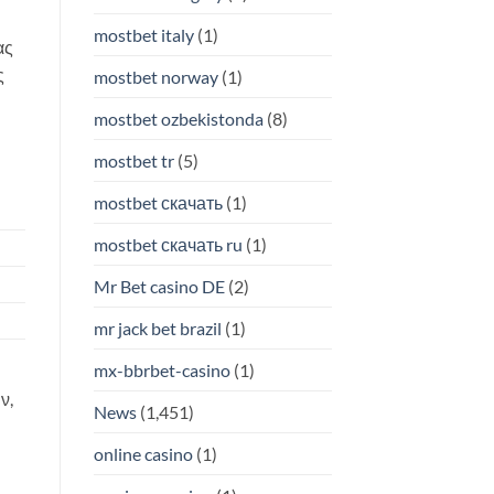
mostbet italy
(1)
ας
ς
mostbet norway
(1)
mostbet ozbekistonda
(8)
mostbet tr
(5)
mostbet скачать
(1)
mostbet скачать ru
(1)
Mr Bet casino DE
(2)
mr jack bet brazil
(1)
mx-bbrbet-casino
(1)
ν,
News
(1,451)
online casino
(1)