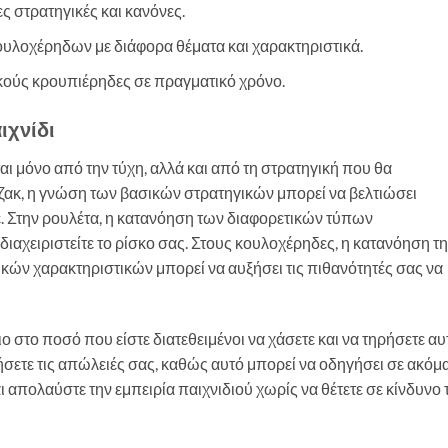
ς στρατηγικές και κανόνες.
υλοχέρηδων με διάφορα θέματα και χαρακτηριστικά.
κούς κρουπιέρηδες σε πραγματικό χρόνο.
ιχνίδι
ται μόνο από την τύχη, αλλά και από τη στρατηγική που θα
ζακ, η γνώση των βασικών στρατηγικών μπορεί να βελτιώσει
ε. Στην ρουλέτα, η κατανόηση των διαφορετικών τύπων
ιαχειριστείτε το ρίσκο σας. Στους κουλοχέρηδες, η κατανόηση τ
ών χαρακτηριστικών μπορεί να αυξήσει τις πιθανότητές σας να
ιο στο ποσό που είστε διατεθειμένοι να χάσετε και να τηρήσετε αυ
σετε τις απώλειές σας, καθώς αυτό μπορεί να οδηγήσει σε ακόμ
 απολαύστε την εμπειρία παιχνιδιού χωρίς να θέτετε σε κίνδυνο 