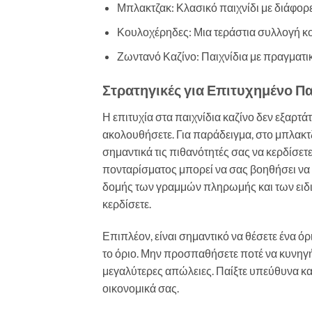
Μπλακτζακ: Κλασικό παιχνίδι με διάφορε
Κουλοχέρηδες: Μια τεράστια συλλογή κο
Ζωντανό Καζίνο: Παιχνίδια με πραγματι
Στρατηγικές για Επιτυχημένο Πα
Η επιτυχία στα παιχνίδια καζίνο δεν εξαρτά
ακολουθήσετε. Για παράδειγμα, στο μπλακτ
σημαντικά τις πιθανότητές σας να κερδίσετ
πονταρίσματος μπορεί να σας βοηθήσει να δ
δομής των γραμμών πληρωμής και των ειδικ
κερδίσετε.
Επιπλέον, είναι σημαντικό να θέσετε ένα όρ
το όριο. Μην προσπαθήσετε ποτέ να κυνηγή
μεγαλύτερες απώλειες. Παίξτε υπεύθυνα και
οικονομικά σας.