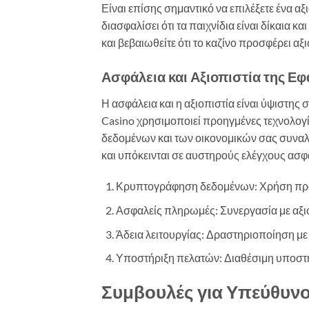
Είναι επίσης σημαντικό να επιλέξετε ένα αξ
διασφαλίσει ότι τα παιχνίδια είναι δίκαια κα
και βεβαιωθείτε ότι το καζίνο προσφέρει α
Ασφάλεια και Αξιοπιστία της Ε
Η ασφάλεια και η αξιοπιστία είναι ύψιστης
Casino χρησιμοποιεί προηγμένες τεχνολο
δεδομένων και των οικονομικών σας συναλ
και υπόκεινται σε αυστηρούς ελέγχους ασφ
Κρυπτογράφηση δεδομένων: Χρήση πρ
Ασφαλείς πληρωμές: Συνεργασία με αξι
Άδεια λειτουργίας: Δραστηριοποίηση με 
Υποστήριξη πελατών: Διαθέσιμη υποστή
Συμβουλές για Υπεύθυνο