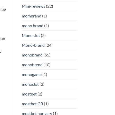
Mini-reviews
(22)
κτών
mombrand
(1)
mono brand
(1)
Mono slot
(2)
eon
Mono-brand
(24)
ν
monobrand
(55)
monobrend
(10)
monogame
(1)
monoslot
(2)
mostbet
(2)
mostbet GR
(1)
mostbet hungary
(1)