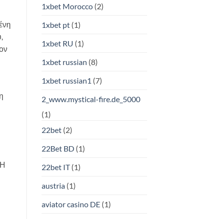
1xbet Morocco
(2)
ένη
1xbet pt
(1)
,
1xbet RU
(1)
τον
1xbet russian
(8)
1xbet russian1
(7)
η
2_www.mystical-fire.de_5000
(1)
22bet
(2)
22Bet BD
(1)
 Η
22bet IT
(1)
austria
(1)
aviator casino DE
(1)