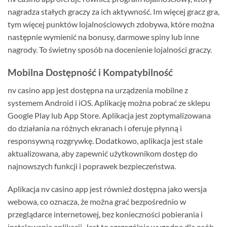
nagradza stałych graczy za ich aktywność. Im więcej gracz gra,
tym więcej punktów lojalnościowych zdobywa, które można
następnie wymienić na bonusy, darmowe spiny lub inne
nagrody. To świetny sposób na docenienie lojalności graczy.
Mobilna Dostępność i Kompatybilność
nv casino app jest dostępna na urządzenia mobilne z
systemem Android i iOS. Aplikację można pobrać ze sklepu
Google Play lub App Store. Aplikacja jest zoptymalizowana
do działania na różnych ekranach i oferuje płynną i
responsywną rozgrywkę. Dodatkowo, aplikacja jest stale
aktualizowana, aby zapewnić użytkownikom dostęp do
najnowszych funkcji i poprawek bezpieczeństwa.
Aplikacja nv casino app jest również dostępna jako wersja
webowa, co oznacza, że można grać bezpośrednio w
przeglądarce internetowej, bez konieczności pobierania i
instalowania aplikacji. Jest to szczególnie wygodne dla osób,