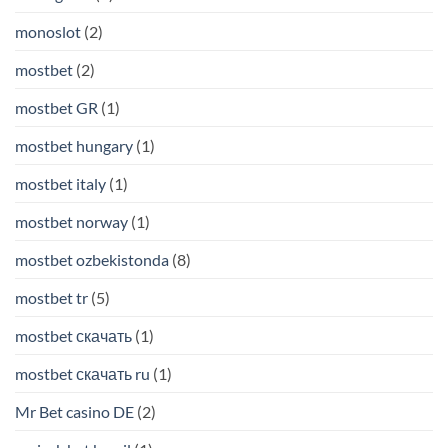
monoslot
(2)
mostbet
(2)
mostbet GR
(1)
mostbet hungary
(1)
mostbet italy
(1)
mostbet norway
(1)
mostbet ozbekistonda
(8)
mostbet tr
(5)
mostbet скачать
(1)
mostbet скачать ru
(1)
Mr Bet casino DE
(2)