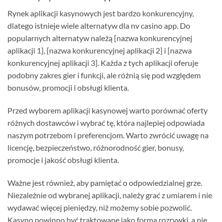
Rynek aplikacji kasynowych jest bardzo konkurencyjny,
dlatego istnieje wiele alternatyw dla nv casino app. Do
popularnych alternatyw należą [nazwa konkurencyjnej
aplikacji 1], [nazwa konkurencyjnej aplikacji 2] i [nazwa
konkurencyjnej aplikacji 3]. Każda z tych aplikacji oferuje
podobny zakres gier i funkcji, ale różnią się pod względem
bonusów, promocji i obsługi klienta.
Przed wyborem aplikacji kasynowej warto porównać oferty
różnych dostawców i wybrać tę, która najlepiej odpowiada
naszym potrzebom i preferencjom. Warto zwrócić uwagę na
licencję, bezpieczeństwo, różnorodność gier, bonusy,
promocje i jakość obsługi klienta.
Ważne jest również, aby pamiętać o odpowiedzialnej grze.
Niezależnie od wybranej aplikacji, należy grać z umiarem i nie
wydawać więcej pieniędzy, niż możemy sobie pozwolić.
Kasyno powinno być traktowane jako forma rozrywki, a nie