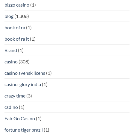
bizzo casino
(1)
blog
(1,306)
book of ra
(1)
book of ra it
(1)
Brand
(1)
casino
(308)
casino svensk licens
(1)
casino-glory india
(1)
crazy time
(3)
csdino
(1)
Fair Go Casino
(1)
fortune tiger brazil
(1)