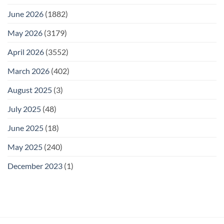
June 2026
(1882)
May 2026
(3179)
April 2026
(3552)
March 2026
(402)
August 2025
(3)
July 2025
(48)
June 2025
(18)
May 2025
(240)
December 2023
(1)