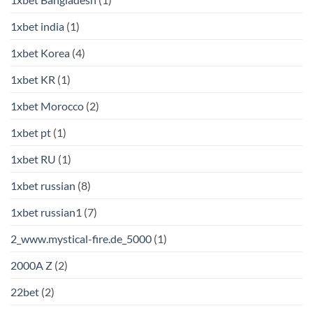
1xbet india
(1)
1xbet Korea
(4)
1xbet KR
(1)
1xbet Morocco
(2)
1xbet pt
(1)
1xbet RU
(1)
1xbet russian
(8)
1xbet russian1
(7)
2_www.mystical-fire.de_5000
(1)
2000A Z
(2)
22bet
(2)