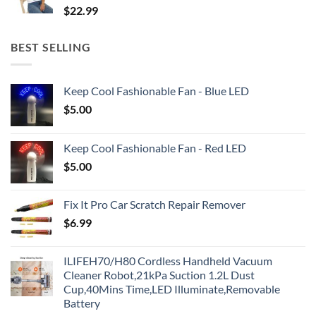
$
22.99
BEST SELLING
Keep Cool Fashionable Fan - Blue LED
$
5.00
Keep Cool Fashionable Fan - Red LED
$
5.00
Fix It Pro Car Scratch Repair Remover
$
6.99
ILIFEH70/H80 Cordless Handheld Vacuum
Cleaner Robot,21kPa Suction 1.2L Dust
Cup,40Mins Time,LED Illuminate,Removable
Battery