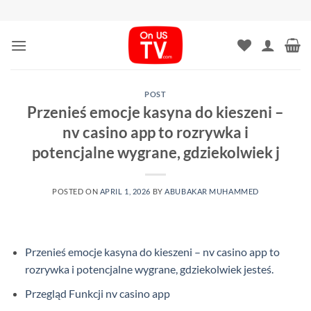
Skip
to
content
POST
Przenieś emocje kasyna do kieszeni –
nv casino app to rozrywka i
potencjalne wygrane, gdziekolwiek j
POSTED ON
APRIL 1, 2026
BY
ABUBAKAR MUHAMMED
Przenieś emocje kasyna do kieszeni – nv casino app to
rozrywka i potencjalne wygrane, gdziekolwiek jesteś.
Przegląd Funkcji nv casino app