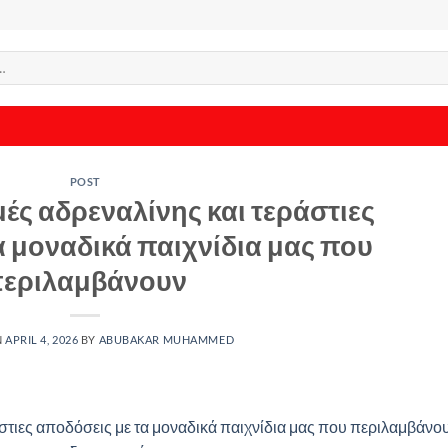
POST
ές αδρεναλίνης και τεράστιες
α μοναδικά παιχνίδια μας που
εριλαμβάνουν
N
APRIL 4, 2026
BY
ABUBAKAR MUHAMMED
στιες αποδόσεις με τα μοναδικά παιχνίδια μας που περιλαμβάνο