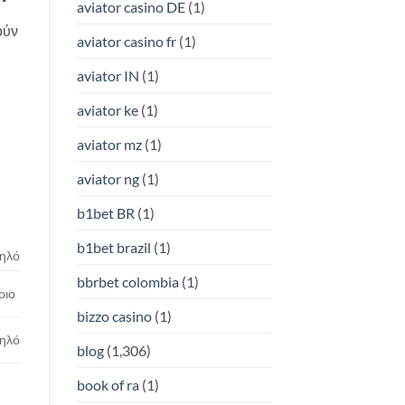
aviator casino DE
(1)
ούν
aviator casino fr
(1)
aviator IN
(1)
aviator ke
(1)
aviator mz
(1)
aviator ng
(1)
b1bet BR
(1)
b1bet brazil
(1)
ηλό
bbrbet colombia
(1)
ριο
bizzo casino
(1)
ηλό
blog
(1,306)
book of ra
(1)