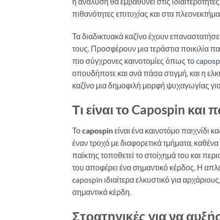
η ανάλυση θα εμβαθύνει στις ιδιαιτερότητε
πιθανότητες επιτυχίας και στα πλεονεκτήμα
Τα διαδικτυακά καζίνο έχουν επαναστατήσε
τους. Προσφέρουν μια τεράστια ποικιλία πα
πιο σύγχρονες καινοτομίες όπως το
caposp
οπουδήποτε και ανά πάσα στιγμή, και η ελ
καζίνο μια δημοφιλή μορφή ψυχαγωγίας γι
Τι είναι το Capospin και 
Το
capospin
είναι ένα καινοτόμο παιχνίδι κα
έναν τροχό με διαφορετικά τμήματα, καθένα
παίκτης τοποθετεί το στοίχημά του και περι
του αποφέρει ένα σημαντικό κέρδος. Η απ
capospin ιδιαίτερα ελκυστικό για αρχάριου
σημαντικά κέρδη.
Στρατηγικές για να αυξή