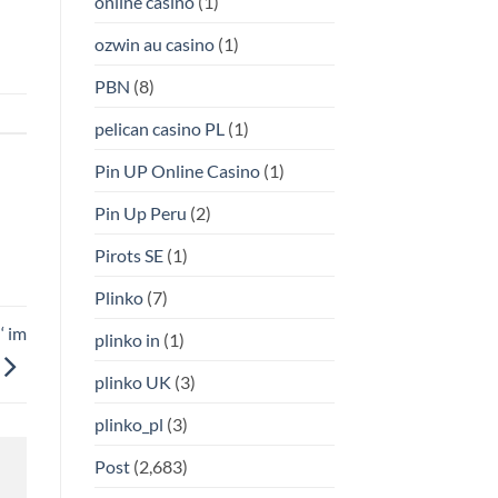
online casino
(1)
ozwin au casino
(1)
PBN
(8)
pelican casino PL
(1)
Pin UP Online Casino
(1)
Pin Up Peru
(2)
Pirots SE
(1)
Plinko
(7)
‘ im
plinko in
(1)
plinko UK
(3)
plinko_pl
(3)
Post
(2,683)