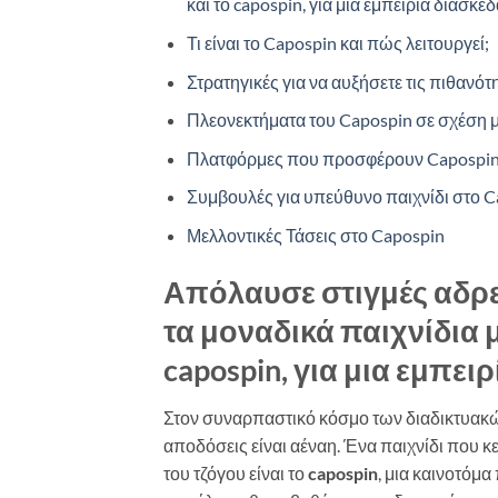
και το capospin, για μια εμπειρία διασκέ
Τι είναι το Capospin και πώς λειτουργεί;
Στρατηγικές για να αυξήσετε τις πιθανότ
Πλεονεκτήματα του Capospin σε σχέση μ
Πλατφόρμες που προσφέρουν Capospi
Συμβουλές για υπεύθυνο παιχνίδι στο C
Μελλοντικές Τάσεις στο Capospin
Απόλαυσε στιγμές αδρε
τα μοναδικά παιχνίδια 
capospin, για μια εμπει
Στον συναρπαστικό κόσμο των διαδικτυακών
αποδόσεις είναι αέναη. Ένα παιχνίδι που κ
του τζόγου είναι το
capospin
, μια καινοτόμ