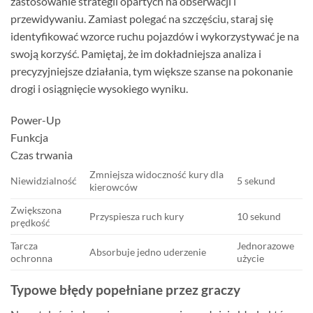
zastosowanie strategii opartych na obserwacji i
przewidywaniu. Zamiast polegać na szczęściu, staraj się
identyfikować wzorce ruchu pojazdów i wykorzystywać je na
swoją korzyść. Pamiętaj, że im dokładniejsza analiza i
precyzyjniejsze działania, tym większe szanse na pokonanie
drogi i osiągnięcie wysokiego wyniku.
Power-Up
Funkcja
Czas trwania
Zmniejsza widoczność kury dla
Niewidzialność
5 sekund
kierowców
Zwiększona
Przyspiesza ruch kury
10 sekund
prędkość
Tarcza
Jednorazowe
Absorbuje jedno uderzenie
ochronna
użycie
Typowe błędy popełniane przez graczy