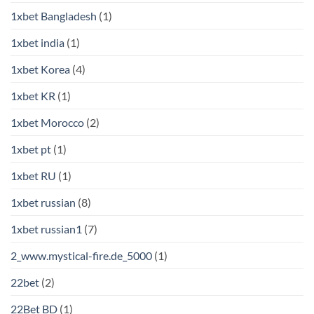
1xbet Bangladesh
(1)
1xbet india
(1)
1xbet Korea
(4)
1xbet KR
(1)
1xbet Morocco
(2)
1xbet pt
(1)
1xbet RU
(1)
1xbet russian
(8)
1xbet russian1
(7)
2_www.mystical-fire.de_5000
(1)
22bet
(2)
22Bet BD
(1)