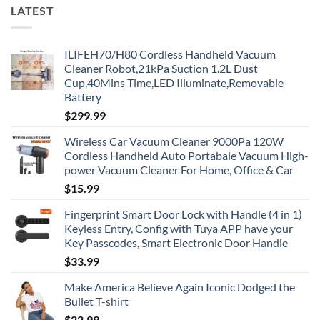
LATEST
ILIFEH70/H80 Cordless Handheld Vacuum
Cleaner Robot,21kPa Suction 1.2L Dust
Cup,40Mins Time,LED Illuminate,Removable
Battery
$
299.99
Wireless Car Vacuum Cleaner 9000Pa 120W
Cordless Handheld Auto Portabale Vacuum High-
power Vacuum Cleaner For Home, Office & Car
$
15.99
Fingerprint Smart Door Lock with Handle (4 in 1)
Keyless Entry, Config with Tuya APP have your
Key Passcodes, Smart Electronic Door Handle
$
33.99
Make America Believe Again Iconic Dodged the
Bullet T-shirt
$
22.99