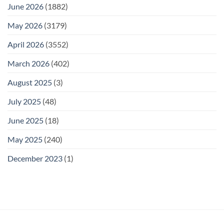
June 2026
(1882)
May 2026
(3179)
April 2026
(3552)
March 2026
(402)
August 2025
(3)
July 2025
(48)
June 2025
(18)
May 2025
(240)
December 2023
(1)