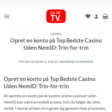
Skip
to
content
CASINO
Opret en konto på Top Bedste Casino
Uden NemID: Trin-for-trin
POSTED ON
APRIL 6, 2026
BY
ABUBAKAR MUHAMMED
Opret en konto på Top Bedste Casino
Uden NemID: Trin-for-trin
At oprette en konto på de bedste online casinoer uden
NemID kan være en enkelt proces, hvis du følger de rette
skridt. I denne artikel vil vi guide dig gennem hele processen,