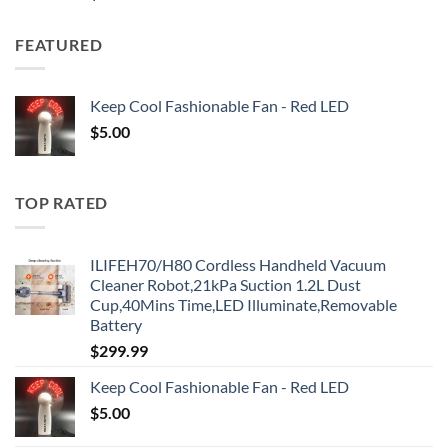
FEATURED
Keep Cool Fashionable Fan - Red LED
$
5.00
TOP RATED
ILIFEH70/H80 Cordless Handheld Vacuum
Cleaner Robot,21kPa Suction 1.2L Dust
Cup,40Mins Time,LED Illuminate,Removable
Battery
$
299.99
Keep Cool Fashionable Fan - Red LED
$
5.00