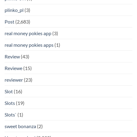
plinko_pl
(3)
Post
(2,683)
real money pokies app
(3)
real money pokies apps
(1)
Review
(43)
Reviewe
(15)
reviewer
(23)
Slot
(16)
Slots
(19)
Slots`
(1)
sweet bonanza
(2)