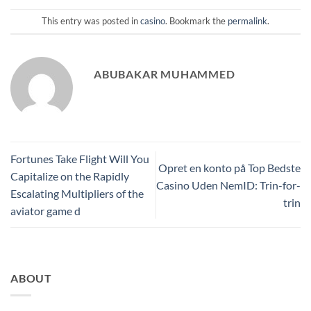
This entry was posted in
casino
. Bookmark the
permalink
.
ABUBAKAR MUHAMMED
Fortunes Take Flight Will You
Opret en konto på Top Bedste
Capitalize on the Rapidly
Casino Uden NemID: Trin-for-
Escalating Multipliers of the
trin
aviator game d
ABOUT