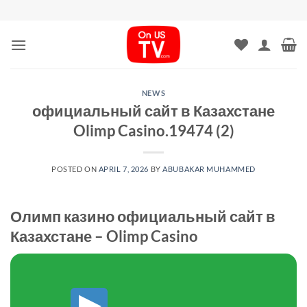
Skip
to
content
NEWS
официальный сайт в Казахстане
Olimp Casino.19474 (2)
POSTED ON
APRIL 7, 2026
BY
ABUBAKAR MUHAMMED
Олимп казино официальный сайт в
Казахстане – Olimp Casino