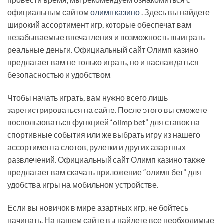
официальным сайтом
олимп казино
. Здесь вы найдете
широкий ассортимент игр, которые обеспечат вам
незабываемые впечатления и возможность выиграть
реальные деньги. Официальный сайт Олимп казино
предлагает вам не только играть, но и наслаждаться
безопасностью и удобством.
Чтобы начать играть, вам нужно всего лишь
зарегистрироваться на сайте. После этого вы сможете
воспользоваться функцией “olimp bet” для ставок на
спортивные события или же выбрать игру из нашего
ассортимента слотов, рулетки и других азартных
развлечений. Официальный сайт Олимп казино также
предлагает вам скачать приложение “олимп бет” для
удобства игры на мобильном устройстве.
Если вы новичок в мире азартных игр, не бойтесь
начинать. На нашем сайте вы найдете все необходимые