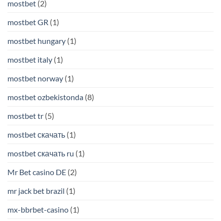
mostbet
(2)
mostbet GR
(1)
mostbet hungary
(1)
mostbet italy
(1)
mostbet norway
(1)
mostbet ozbekistonda
(8)
mostbet tr
(5)
mostbet скачать
(1)
mostbet скачать ru
(1)
Mr Bet casino DE
(2)
mr jack bet brazil
(1)
mx-bbrbet-casino
(1)