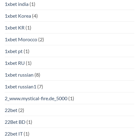
1xbet india
(1)
1xbet Korea
(4)
1xbet KR
(1)
1xbet Morocco
(2)
1xbet pt
(1)
1xbet RU
(1)
1xbet russian
(8)
1xbet russian1
(7)
2_www.mystical-fire.de_5000
(1)
22bet
(2)
22Bet BD
(1)
22bet IT
(1)