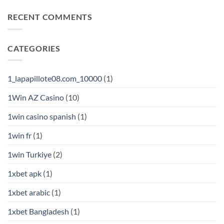
RECENT COMMENTS
CATEGORIES
1_lapapillote08.com_10000
(1)
1Win AZ Casino
(10)
1win casino spanish
(1)
1win fr
(1)
1win Turkiye
(2)
1xbet apk
(1)
1xbet arabic
(1)
1xbet Bangladesh
(1)