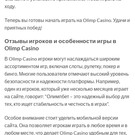
ходу.
Теперь вы готовы начать играть на Olimp Casino. Удачи и
приятных побед!
Отзывы игроков и особенности игры в
Olimp Casino
В Olimp Casino игроки могут наслаждаться широким
ассортиментом игр, включая слоты, рулетку, покер и
бинго. Многие пользователи отмечают высокий уровень
безопасности и надежности платформы. Например,
один из игроков, который уже несколько месяцев играет
на сайте, говорит: “Олимпбет – это надежный выбор для
тех, кто ищет стабильность и честность в играх”.
Особое внимание стоит уделить мобильной версии
сайта. Она позволяет игрокам играть в любое время и в
любом месте, что делает Olimp Casino удобным для тех,