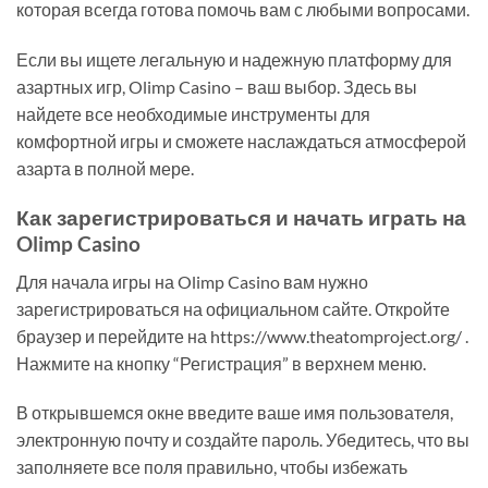
которая всегда готова помочь вам с любыми вопросами.
Если вы ищете легальную и надежную платформу для
азартных игр, Olimp Casino – ваш выбор. Здесь вы
найдете все необходимые инструменты для
комфортной игры и сможете наслаждаться атмосферой
азарта в полной мере.
Как зарегистрироваться и начать играть на
Olimp Casino
Для начала игры на Olimp Casino вам нужно
зарегистрироваться на официальном сайте. Откройте
браузер и перейдите на https://www.theatomproject.org/ .
Нажмите на кнопку “Регистрация” в верхнем меню.
В открывшемся окне введите ваше имя пользователя,
электронную почту и создайте пароль. Убедитесь, что вы
заполняете все поля правильно, чтобы избежать