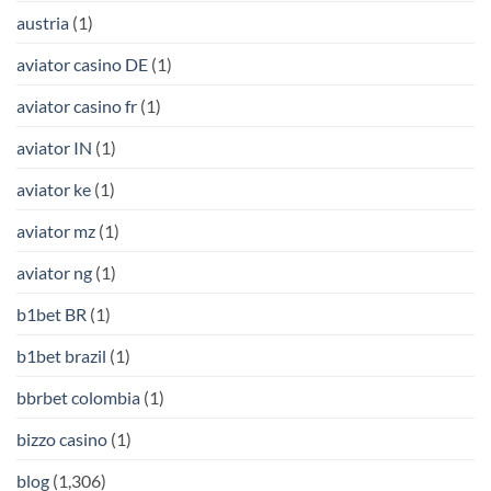
austria
(1)
aviator casino DE
(1)
aviator casino fr
(1)
aviator IN
(1)
aviator ke
(1)
aviator mz
(1)
aviator ng
(1)
b1bet BR
(1)
b1bet brazil
(1)
bbrbet colombia
(1)
bizzo casino
(1)
blog
(1,306)