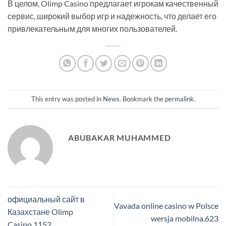
В целом, Olimp Casino предлагает игрокам качественный
сервис, широкий выбор игр и надежность, что делает его
привлекательным для многих пользователей.
This entry was posted in
News
. Bookmark the
permalink
.
ABUBAKAR MUHAMMED
официальный сайт в
Vavada online casino w Polsce
Казахстане Olimp
wersja mobilna.623
Casino.1152