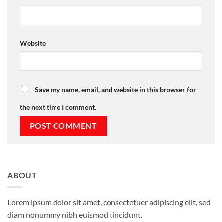
Website
Save my name, email, and website in this browser for
the next time I comment.
ABOUT
Lorem ipsum dolor sit amet, consectetuer adipiscing elit, sed
diam nonummy nibh euismod tincidunt.