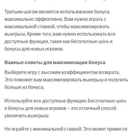
Третьим шагом является использование бонуса
максимально эффективно. Вам нужно играть с
максимальной ставкой, чтобы максимизировать
выигрыш. Кроме того, вам нужно использовать все
доступные функции, такие как бесплатные spins и
бонусы для новых игроков.
Важные советы для максимизации бонуса
Выберите игру с высоким коэффициентом возврата.
Это поможет вам максимизировать выигрыш и получить
больше из бонуса.
Используйте все доступные функции. Бесплатные spins
и бонусы для новых игроков – это отличный способ
увеличить выигрыш.
Не играйте с минимальной ставкой. Это может привести