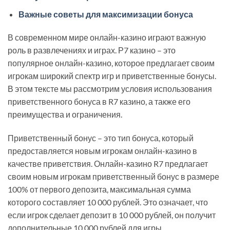
Важные советы для максимизации бонуса
В современном мире онлайн-казино играют важную
роль в развлечениях и играх. Р7 казино – это
популярное онлайн-казино, которое предлагает своим
игрокам широкий спектр игр и приветственные бонусы.
В этом тексте мы рассмотрим условия использования
приветственного бонуса в R7 казино, а также его
преимущества и ограничения.
Приветственный бонус – это тип бонуса, который
предоставляется новым игрокам онлайн-казино в
качестве приветствия. Онлайн-казино R7 предлагает
своим новым игрокам приветственный бонус в размере
100% от первого депозита, максимальная сумма
которого составляет 10 000 рублей. Это означает, что
если игрок сделает депозит в 10 000 рублей, он получит
дополнительные 10 000 рублей для игры.