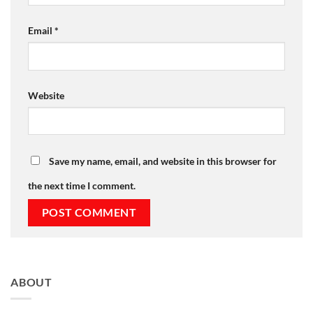
Email
*
Website
Save my name, email, and website in this browser for
the next time I comment.
ABOUT