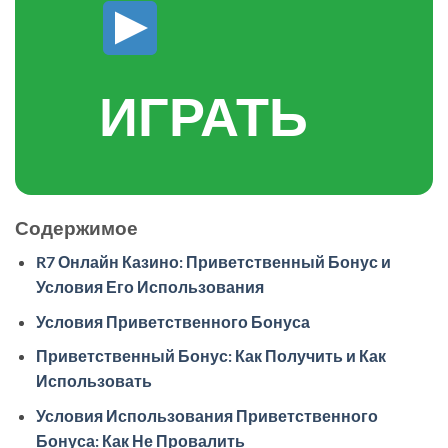
ИГРАТЬ
Содержимое
R7 Онлайн Казино: Приветственный Бонус и
Условия Его Использования
Условия Приветственного Бонуса
Приветственный Бонус: Как Получить и Как
Использовать
Условия Использования Приветственного
Бонуса: Как Не Провалить