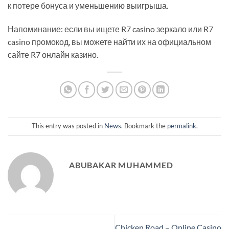
к потере бонуса и уменьшению выигрыша.
Напоминание: если вы ищете R7 casino зеркало или R7
casino промокод, вы можете найти их на официальном
сайте R7 онлайн казино.
This entry was posted in
News
. Bookmark the
permalink
.
ABUBAKAR MUHAMMED
Chicken Road – Online Casino