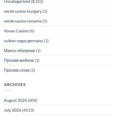
Uncategorized
(8,312)
verde casino hungary
(1)
verde casino romania
(1)
Vovan Casino
(6)
vulkan vegas germany
(1)
Макси-обзорник
(1)
Пролив мейнов
(1)
Пролив сетки
(1)
ARCHIVES
August 2026
(604)
July 2026
(4513)