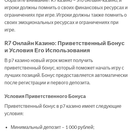
игроки должны помнить о своих финансовых ресурсах и
ограничениях при игре. Игроки должны также помнить о
своих эмоциональных ресурсах и ограничениях при
игре.
R7 Онлайн Казино: Приветственный Бонус
и Условия Его Использования
В р7 казино новый игрок может получить
приветственный бонус, который поможет начать игру с
лучших позиций. Бонус предоставляется автоматически
после регистрации и первого депозита.
Условия Приветственного Бонуса
Приветственный бонус в р7 казино имеет следующие
условия:
Минимальный депозит – 1 000 рублей;