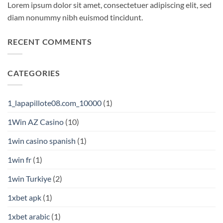
Lorem ipsum dolor sit amet, consectetuer adipiscing elit, sed
diam nonummy nibh euismod tincidunt.
RECENT COMMENTS
CATEGORIES
1_lapapillote08.com_10000
(1)
1Win AZ Casino
(10)
1win casino spanish
(1)
1win fr
(1)
1win Turkiye
(2)
1xbet apk
(1)
1xbet arabic
(1)