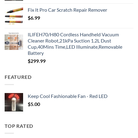
Fix It Pro Car Scratch Repair Remover
$
6.99
ILIFEH70/H80 Cordless Handheld Vacuum
Cleaner Robot,21kPa Suction 1.2L Dust
Cup,40Mins Time,LED Illuminate,Removable
Battery
$
299.99
FEATURED
Keep Cool Fashionable Fan - Red LED
$
5.00
TOP RATED