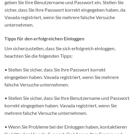
geben Sie Ihre Benutzername und Passwort ein. Stellen Sie
sicher, dass Sie Ihre Passwort korrekt eingegeben haben, da
Vavada registriert, wenn Sie mehrere falsche Versuche
unternehmen.
Tipps für den erfolgreichen Einloggen
Um sicherzustellen, dass Sie sich erfolgreich einloggen,
beachten Sie die folgenden Tipps:
• Stellen Sie sicher, dass Sie Ihre Passwort korrekt
eingegeben haben. Vavada registriert, wenn Sie mehrere
falsche Versuche unternehmen.
• Stellen Sie sicher, dass Sie Ihre Benutzername und Passwort
korrekt eingegeben haben. Vavada registriert, wenn Sie
mehrere falsche Versuche unternehmen.
• Wenn Sie Probleme bei der Einloggen haben, kontaktieren