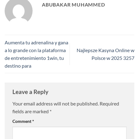
ABUBAKAR MUHAMMED
Aumenta tu adrenalina y gana
a lo grande con la plataforma
Najlepsze Kasyna Online w
de entretenimiento 1win, tu
Polsce w 2025 3257
destino para
Leave a Reply
Your email address will not be published.
Required
fields are marked
*
Comment
*