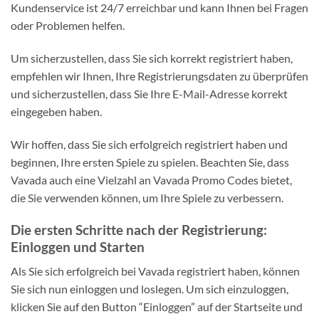
Kundenservice ist 24/7 erreichbar und kann Ihnen bei Fragen
oder Problemen helfen.
Um sicherzustellen, dass Sie sich korrekt registriert haben,
empfehlen wir Ihnen, Ihre Registrierungsdaten zu überprüfen
und sicherzustellen, dass Sie Ihre E-Mail-Adresse korrekt
eingegeben haben.
Wir hoffen, dass Sie sich erfolgreich registriert haben und
beginnen, Ihre ersten Spiele zu spielen. Beachten Sie, dass
Vavada auch eine Vielzahl an Vavada Promo Codes bietet,
die Sie verwenden können, um Ihre Spiele zu verbessern.
Die ersten Schritte nach der Registrierung:
Einloggen und Starten
Als Sie sich erfolgreich bei Vavada registriert haben, können
Sie sich nun einloggen und loslegen. Um sich einzuloggen,
klicken Sie auf den Button “Einloggen” auf der Startseite und