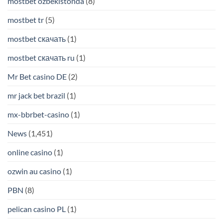
mostbet ozbekistonda
(8)
mostbet tr
(5)
mostbet скачать
(1)
mostbet скачать ru
(1)
Mr Bet casino DE
(2)
mr jack bet brazil
(1)
mx-bbrbet-casino
(1)
News
(1,451)
online casino
(1)
ozwin au casino
(1)
PBN
(8)
pelican casino PL
(1)