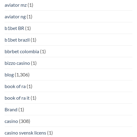
aviator mz
(1)
aviator ng
(1)
b1bet BR
(1)
b1bet brazil
(1)
bbrbet colombia
(1)
bizzo casino
(1)
blog
(1,306)
book of ra
(1)
book of ra it
(1)
Brand
(1)
casino
(308)
casino svensk licens
(1)