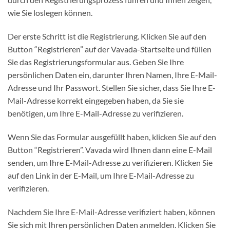
wie Sie loslegen können.
Der erste Schritt ist die Registrierung. Klicken Sie auf den
Button “Registrieren” auf der Vavada-Startseite und füllen
Sie das Registrierungsformular aus. Geben Sie Ihre
persönlichen Daten ein, darunter Ihren Namen, Ihre E-Mail-
Adresse und Ihr Passwort. Stellen Sie sicher, dass Sie Ihre E-
Mail-Adresse korrekt eingegeben haben, da Sie sie
benötigen, um Ihre E-Mail-Adresse zu verifizieren.
Wenn Sie das Formular ausgefüllt haben, klicken Sie auf den
Button “Registrieren”. Vavada wird Ihnen dann eine E-Mail
senden, um Ihre E-Mail-Adresse zu verifizieren. Klicken Sie
auf den Link in der E-Mail, um Ihre E-Mail-Adresse zu
verifizieren.
Nachdem Sie Ihre E-Mail-Adresse verifiziert haben, können
Sie sich mit Ihren persönlichen Daten anmelden. Klicken Sie