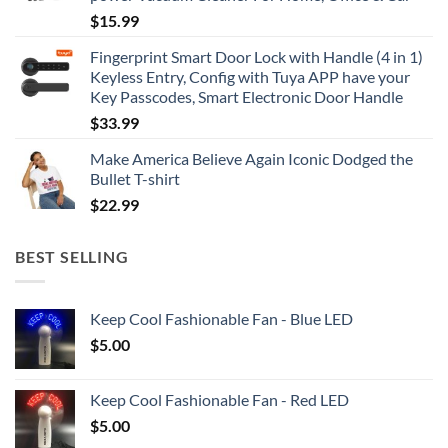
$
15.99
Fingerprint Smart Door Lock with Handle (4 in 1)
Keyless Entry, Config with Tuya APP have your
Key Passcodes, Smart Electronic Door Handle
$
33.99
Make America Believe Again Iconic Dodged the
Bullet T-shirt
$
22.99
BEST SELLING
Keep Cool Fashionable Fan - Blue LED
$
5.00
Keep Cool Fashionable Fan - Red LED
$
5.00