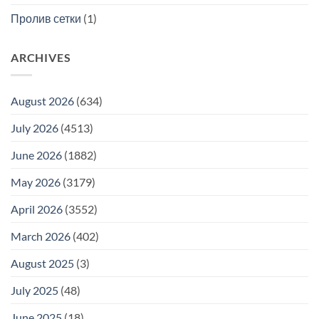
Пролив сетки
(1)
ARCHIVES
August 2026
(634)
July 2026
(4513)
June 2026
(1882)
May 2026
(3179)
April 2026
(3552)
March 2026
(402)
August 2025
(3)
July 2025
(48)
June 2025
(18)