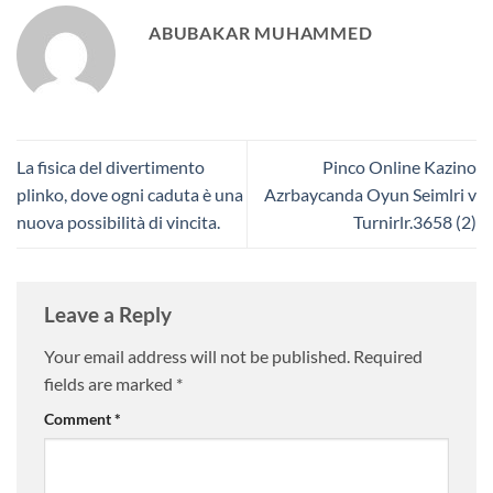
ABUBAKAR MUHAMMED
La fisica del divertimento
Pinco Online Kazino
plinko, dove ogni caduta è una
Azrbaycanda Oyun Seimlri v
nuova possibilità di vincita.
Turnirlr.3658 (2)
Leave a Reply
Your email address will not be published.
Required
fields are marked
*
Comment
*