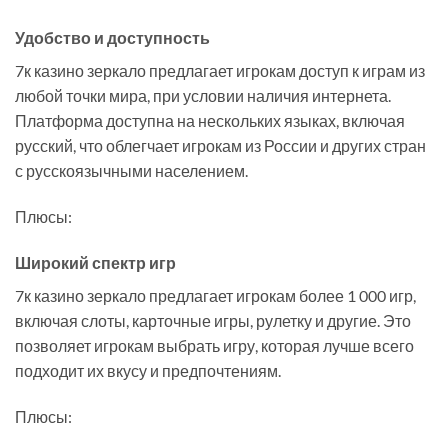
Удобство и доступность
7к казино зеркало предлагает игрокам доступ к играм из
любой точки мира, при условии наличия интернета.
Платформа доступна на нескольких языках, включая
русский, что облегчает игрокам из России и других стран
с русскоязычными населением.
Плюсы:
Широкий спектр игр
7к казино зеркало предлагает игрокам более 1 000 игр,
включая слоты, карточные игры, рулетку и другие. Это
позволяет игрокам выбрать игру, которая лучше всего
подходит их вкусу и предпочтениям.
Плюсы: