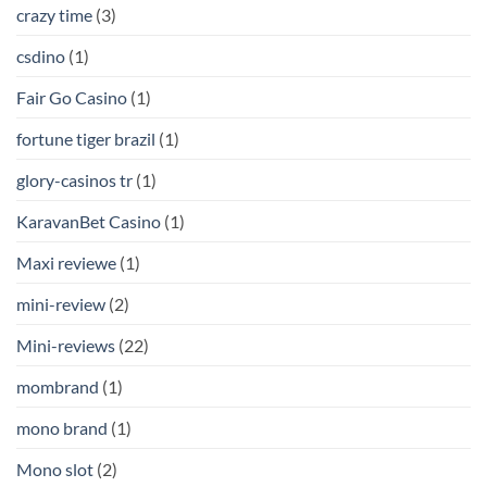
crazy time
(3)
csdino
(1)
Fair Go Casino
(1)
fortune tiger brazil
(1)
glory-casinos tr
(1)
KaravanBet Casino
(1)
Maxi reviewe
(1)
mini-review
(2)
Mini-reviews
(22)
mombrand
(1)
mono brand
(1)
Mono slot
(2)