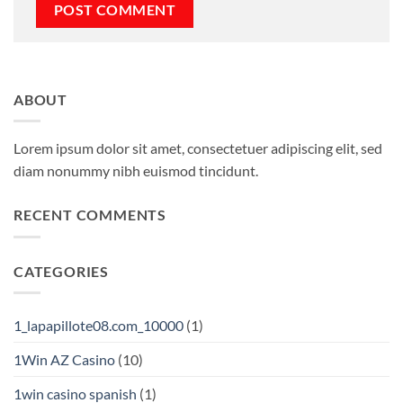
ABOUT
Lorem ipsum dolor sit amet, consectetuer adipiscing elit, sed
diam nonummy nibh euismod tincidunt.
RECENT COMMENTS
CATEGORIES
1_lapapillote08.com_10000
(1)
1Win AZ Casino
(10)
1win casino spanish
(1)