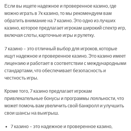
Если вы ищете надежное и проверенное казино, где
можно играть в 7к казино, то мы рекомендуем вам
обратить внимание на 7 казино. Это одно из лучших
казино, которое предлагает игрокам широкий спектр игр,
включая слоты, карточные игры и рулетку.
7 казино – это отличный выбор для игроков, которые
ищут надежное и проверенное казино. Это казино имеет
лицензию и работает в соответствии с международными
стандартами, что обеспечивает безопасность и
честность игры.
Кроме того, 7 казино предлагает игрокам
привлекательные бонусы и программы лояльности, что
может помочь вам увеличить свой банкролл и улучшить
свои шансы на выигрыш.
7 казино – это надежное и проверенное казино,