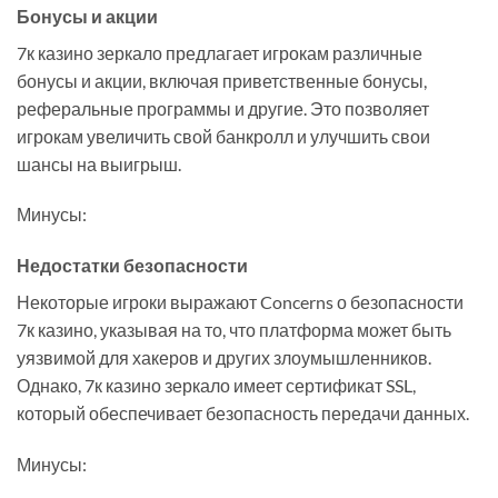
Бонусы и акции
7к казино зеркало предлагает игрокам различные
бонусы и акции, включая приветственные бонусы,
реферальные программы и другие. Это позволяет
игрокам увеличить свой банкролл и улучшить свои
шансы на выигрыш.
Минусы:
Недостатки безопасности
Некоторые игроки выражают Concerns о безопасности
7к казино, указывая на то, что платформа может быть
уязвимой для хакеров и других злоумышленников.
Однако, 7к казино зеркало имеет сертификат SSL,
который обеспечивает безопасность передачи данных.
Минусы: