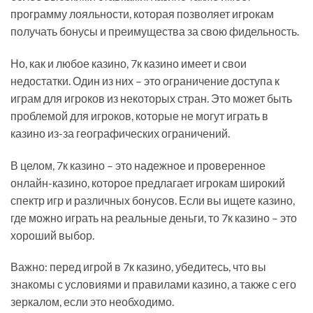
программу лояльности, которая позволяет игрокам
получать бонусы и преимущества за свою фидельность.
Но, как и любое казино, 7к казино имеет и свои
недостатки. Один из них – это ограничение доступа к
играм для игроков из некоторых стран. Это может быть
проблемой для игроков, которые не могут играть в
казино из-за географических ограничений.
В целом, 7к казино – это надежное и проверенное
онлайн-казино, которое предлагает игрокам широкий
спектр игр и различных бонусов. Если вы ищете казино,
где можно играть на реальные деньги, то 7к казино – это
хороший выбор.
Важно: перед игрой в 7к казино, убедитесь, что вы
знакомы с условиями и правилами казино, а также с его
зеркалом, если это необходимо.