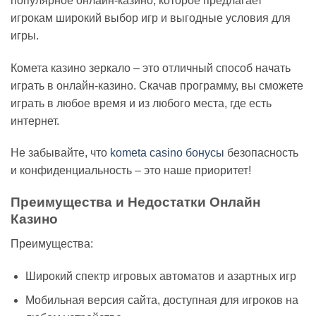
популярное онлайн-казино, которое предлагает
игрокам широкий выбор игр и выгодные условия для
игры.
Комета казино зеркало – это отличный способ начать
играть в онлайн-казино. Скачав программу, вы сможете
играть в любое время и из любого места, где есть
интернет.
Не забывайте, что
kometa casino бонусы
безопасность
и конфиденциальность – это наше приоритет!
Преимущества и Недостатки Онлайн
Казино
Преимущества:
Широкий спектр игровых автоматов и азартных игр
Мобильная версия сайта, доступная для игроков на