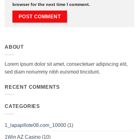
browser for the next time I comment.
ABOUT
Lorem ipsum dolor sit amet, consectetuer adipiscing elit,
sed diam nonummy nibh euismod tincidunt.
RECENT COMMENTS
CATEGORIES
1_lapapillote08.com_10000
(1)
1Win AZ Casino
(10)