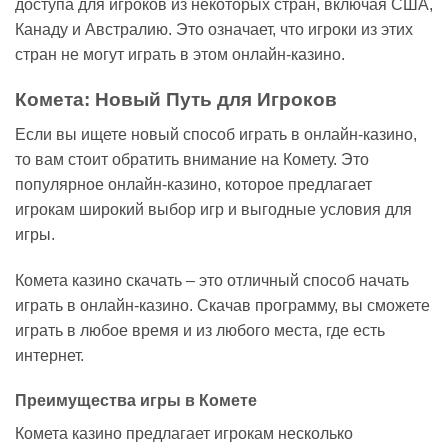
доступа для игроков из некоторых стран, включая США,
Канаду и Австралию. Это означает, что игроки из этих
стран не могут играть в этом онлайн-казино.
Комета: Новый Путь для Игроков
Если вы ищете новый способ играть в онлайн-казино,
то вам стоит обратить внимание на Комету. Это
популярное онлайн-казино, которое предлагает
игрокам широкий выбор игр и выгодные условия для
игры.
Комета казино скачать – это отличный способ начать
играть в онлайн-казино. Скачав программу, вы сможете
играть в любое время и из любого места, где есть
интернет.
Преимущества игры в Комете
Комета казино предлагает игрокам несколько