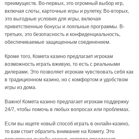
преимуществ. Во-первых, это огромный выбор игр,
включая слоты, карточные игры и рулетку. Во-вторых,
это выгодные условия для игры, включая
приветственные бонусы и лояльные программы. В-
третьих, это безопасность и конфиденциальность,
обеспечиваемые защищенным соединением.
Кроме того, Комета казино предлагает игрокам
возможность играть вживую, то есть с реальными
дилерами. Это позволяет игрокам чувствовать себя как
в традиционном казино, но с комфортом и удобством
игры из дома.
Важно! Комета казино предлагает игрокам поддержку
24/7, чтобы помочь в любых вопросах или проблемах.
Если вы ищете новый способ играть в онлайн-казино,
то вам стоит обратить внимание на Комету. Это