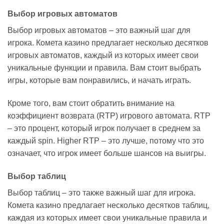
Выбор игровых автоматов
Выбор игровых автоматов – это важный шаг для
игрока. Комета казино предлагает несколько десятков
игровых автоматов, каждый из которых имеет свои
уникальные функции и правила. Вам стоит выбрать
игры, которые вам понравились, и начать играть.
Кроме того, вам стоит обратить внимание на
коэффициент возврата (RTP) игрового автомата. RTP
– это процент, который игрок получает в среднем за
каждый spin. Higher RTP – это лучше, потому что это
означает, что игрок имеет больше шансов на выигры.
Выбор таблиц
Выбор таблиц – это также важный шаг для игрока.
Комета казино предлагает несколько десятков таблиц,
каждая из которых имеет свои уникальные правила и