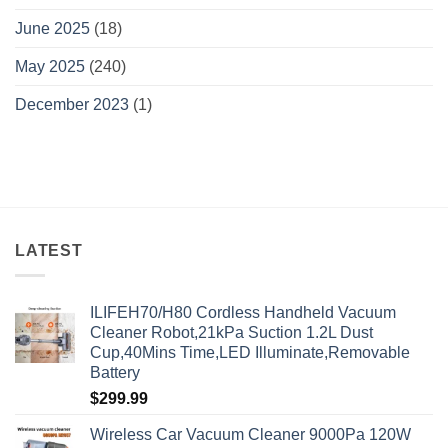
June 2025
(18)
May 2025
(240)
December 2023
(1)
LATEST
ILIFEH70/H80 Cordless Handheld Vacuum
Cleaner Robot,21kPa Suction 1.2L Dust
Cup,40Mins Time,LED Illuminate,Removable
Battery
$
299.99
Wireless Car Vacuum Cleaner 9000Pa 120W