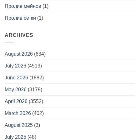
Пролив мейнов
(1)
Пролив сетки
(1)
ARCHIVES
August 2026
(634)
July 2026
(4513)
June 2026
(1882)
May 2026
(3179)
April 2026
(3552)
March 2026
(402)
August 2025
(3)
July 2025
(48)