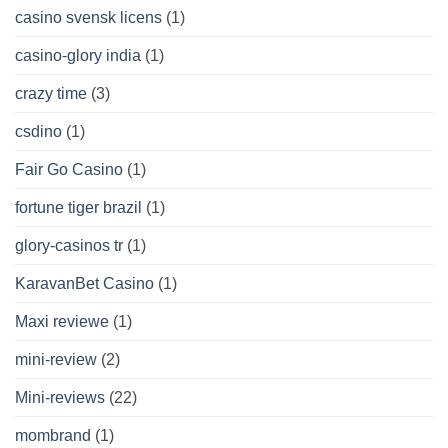
casino svensk licens
(1)
casino-glory india
(1)
crazy time
(3)
csdino
(1)
Fair Go Casino
(1)
fortune tiger brazil
(1)
glory-casinos tr
(1)
KaravanBet Casino
(1)
Maxi reviewe
(1)
mini-review
(2)
Mini-reviews
(22)
mombrand
(1)