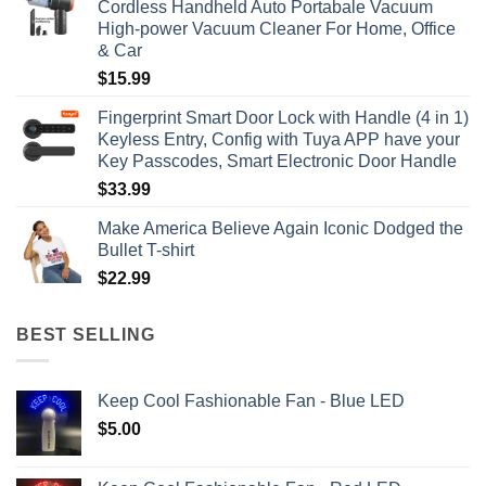
Cordless Handheld Auto Portabale Vacuum
High-power Vacuum Cleaner For Home, Office
& Car
$
15.99
Fingerprint Smart Door Lock with Handle (4 in 1)
Keyless Entry, Config with Tuya APP have your
Key Passcodes, Smart Electronic Door Handle
$
33.99
Make America Believe Again Iconic Dodged the
Bullet T-shirt
$
22.99
BEST SELLING
Keep Cool Fashionable Fan - Blue LED
$
5.00