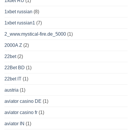
1xbet RU
(1)
1xbet russian
(8)
1xbet russian1
(7)
2_www.mystical-fire.de_5000
(1)
2000A Z
(2)
22bet
(2)
22Bet BD
(1)
22bet IT
(1)
austria
(1)
aviator casino DE
(1)
aviator casino fr
(1)
aviator IN
(1)