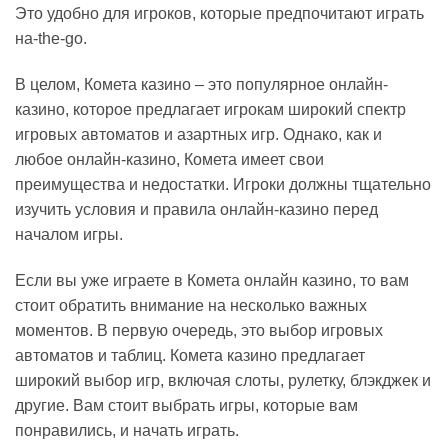
Это удобно для игроков, которые предпочитают играть
на-the-go.
В целом, Комета казино – это популярное онлайн-
казино, которое предлагает игрокам широкий спектр
игровых автоматов и азартных игр. Однако, как и
любое онлайн-казино, Комета имеет свои
преимущества и недостатки. Игроки должны тщательно
изучить условия и правила онлайн-казино перед
началом игры.
Если вы уже играете в Комета онлайн казино, то вам
стоит обратить внимание на несколько важных
моментов. В первую очередь, это выбор игровых
автоматов и таблиц. Комета казино предлагает
широкий выбор игр, включая слоты, рулетку, блэкджек и
другие. Вам стоит выбрать игры, которые вам
понравились, и начать играть.