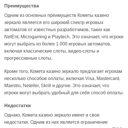
Преимущества
Одним из основных преимуществ Кометы казино
зеркало является его широкий спектр игровых
автоматов от известных разработчиков, таких как
NetEnt, Microgaming и Playtech. Это означает, что игроки
могут выбрать из более 1 000 игровых автоматов,
включая классические слоты, видео-слоты и
прогрессивные слоты.
Кроме того, Комета казино зеркало предлагает игрокам
несколько способов оплаты, включая Visa, Mastercard,
Maestro, Neteller, Skrill и другие. Это означает, что
игроки могут выбрать удобный для себя способ оплаты.
Недостатки
Однако, Комета казино зеркало имеет и свои
недостатки. Одним из них является ограничение