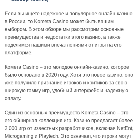
Если вы ищете надежное и популярное онлайн-казино
в России, то Kometa Casino может быть вашим
выбором. В этом обзоре мы рассмотрим основные
преимущества и недостатки этого казино, а также
поделимся нашими впечатлениями от игры на его
платформе.
Комета Casino – это молодое онлайн-казино, которое
было основано в 2020 году. Хотя это новое казино, оно
уже получило признание игроков и критиков за свою
широкую гамму игр, удобный интерфейс и надежную
оплату.
Один из основных преимуществ Kometa Casino – это
его обширная коллекция игр. Казино предлагает более
2 000 игр от известных разработчиков, включая NetEnt,
Microgaming и Playtech. Это означает, что игроки могут