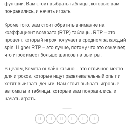
функции. Вам стоит выбрать таблицы, которые вам
понравились, и начать играть.
Кроме того, вам стоит обратить внимание на
коэффициент возврата (RTP) таблицы. RTP – это
процент, который игрок получает в среднем за каждый
spin. Higher RTP – это лучше, потому что это означает,
что игрок имеет больше шансов на выигры.
В целом, Комета онлайн казино – это отличное место
для игроков, которые ищут развлекательный опыт и
хотят выиграть деньги. Вам стоит выбрать игровые
автоматы и таблицы, которые вам понравились, и
начать играть.