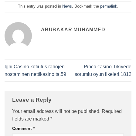
This entry was posted in
News
. Bookmark the
permalink
.
ABUBAKAR MUHAMMED
Igni Casino kotiutus rahojen
Pinco casino Trkiyede
nostaminen nettikasinolta.59
sorumlu oyun ilkeleri.1812
Leave a Reply
Your email address will not be published.
Required
fields are marked
*
Comment
*