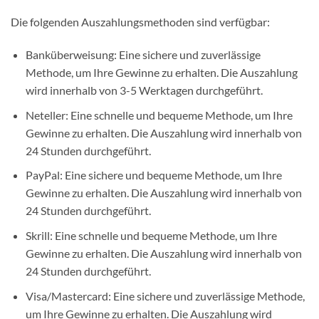
Die folgenden Auszahlungsmethoden sind verfügbar:
Banküberweisung: Eine sichere und zuverlässige
Methode, um Ihre Gewinne zu erhalten. Die Auszahlung
wird innerhalb von 3-5 Werktagen durchgeführt.
Neteller: Eine schnelle und bequeme Methode, um Ihre
Gewinne zu erhalten. Die Auszahlung wird innerhalb von
24 Stunden durchgeführt.
PayPal: Eine sichere und bequeme Methode, um Ihre
Gewinne zu erhalten. Die Auszahlung wird innerhalb von
24 Stunden durchgeführt.
Skrill: Eine schnelle und bequeme Methode, um Ihre
Gewinne zu erhalten. Die Auszahlung wird innerhalb von
24 Stunden durchgeführt.
Visa/Mastercard: Eine sichere und zuverlässige Methode,
um Ihre Gewinne zu erhalten. Die Auszahlung wird