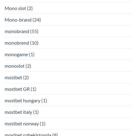
Mono slot
(2)
Mono-brand
(24)
monobrand
(55)
monobrend
(10)
monogame
(1)
monoslot
(2)
mostbet
(2)
mostbet GR
(1)
mostbet hungary
(1)
mostbet italy
(1)
mostbet norway
(1)
mostbet ozbekistonda
(8)