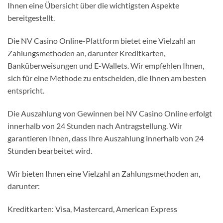
Ihnen eine Übersicht über die wichtigsten Aspekte
bereitgestellt.
Die NV Casino Online-Plattform bietet eine Vielzahl an
Zahlungsmethoden an, darunter Kreditkarten,
Banküberweisungen und E-Wallets. Wir empfehlen Ihnen,
sich für eine Methode zu entscheiden, die Ihnen am besten
entspricht.
Die Auszahlung von Gewinnen bei NV Casino Online erfolgt
innerhalb von 24 Stunden nach Antragstellung. Wir
garantieren Ihnen, dass Ihre Auszahlung innerhalb von 24
Stunden bearbeitet wird.
Wir bieten Ihnen eine Vielzahl an Zahlungsmethoden an,
darunter:
Kreditkarten: Visa, Mastercard, American Express