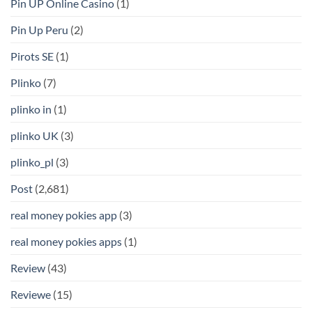
Pin UP Online Casino
(1)
Pin Up Peru
(2)
Pirots SE
(1)
Plinko
(7)
plinko in
(1)
plinko UK
(3)
plinko_pl
(3)
Post
(2,681)
real money pokies app
(3)
real money pokies apps
(1)
Review
(43)
Reviewe
(15)