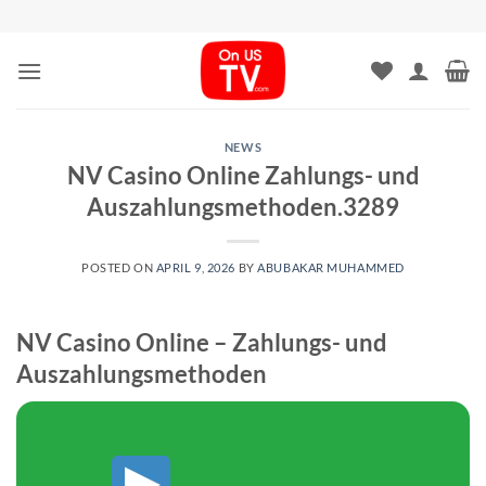
Skip
to
content
NEWS
NV Casino Online Zahlungs- und
Auszahlungsmethoden.3289
POSTED ON
APRIL 9, 2026
BY
ABUBAKAR MUHAMMED
NV Casino Online – Zahlungs- und
Auszahlungsmethoden