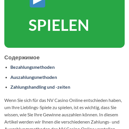
SPIELEN
Содержимое
Bezahlungsmethoden
Auszahlungsmethoden
Zahlungshandling und -zeiten
Wenn Sie sich für das NV Casino Online entschieden haben,
um Ihre Lieblings-Spiele zu spielen, ist es wichtig, dass Sie
wissen, wie Sie Ihre Gewinne auszahlen können. In diesem
Artikel werden wir Ihnen die verschiedenen Zahlungs- und
Auszahlungsmethoden des NV Casino Online vorstellen.