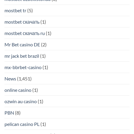
mostbet tr
(5)
mostbet скачать
(1)
mostbet скачать ru
(1)
Mr Bet casino DE
(2)
mr jack bet brazil
(1)
mx-bbrbet-casino
(1)
News
(1,451)
online casino
(1)
ozwin au casino
(1)
PBN
(8)
pelican casino PL
(1)