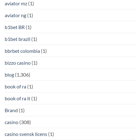
aviator mz
(1)
aviator ng
(1)
b1bet BR
(1)
b1bet brazil
(1)
bbrbet colombia
(1)
bizzo casino
(1)
blog
(1,306)
book of ra
(1)
book of ra it
(1)
Brand
(1)
casino
(308)
casino svensk licens
(1)