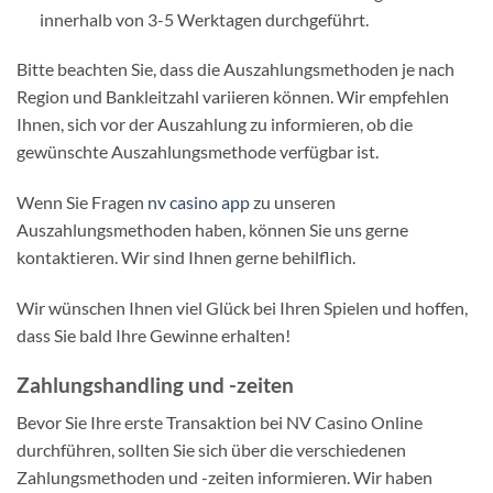
innerhalb von 3-5 Werktagen durchgeführt.
Bitte beachten Sie, dass die Auszahlungsmethoden je nach
Region und Bankleitzahl variieren können. Wir empfehlen
Ihnen, sich vor der Auszahlung zu informieren, ob die
gewünschte Auszahlungsmethode verfügbar ist.
Wenn Sie Fragen
nv casino app
zu unseren
Auszahlungsmethoden haben, können Sie uns gerne
kontaktieren. Wir sind Ihnen gerne behilflich.
Wir wünschen Ihnen viel Glück bei Ihren Spielen und hoffen,
dass Sie bald Ihre Gewinne erhalten!
Zahlungshandling und -zeiten
Bevor Sie Ihre erste Transaktion bei NV Casino Online
durchführen, sollten Sie sich über die verschiedenen
Zahlungsmethoden und -zeiten informieren. Wir haben