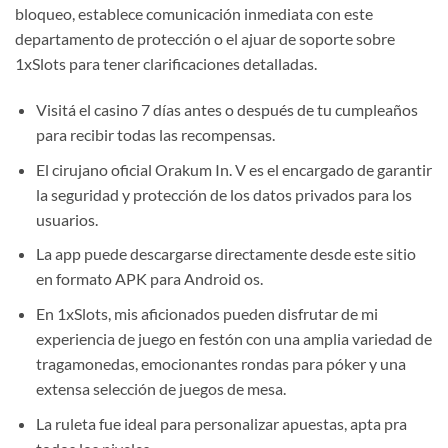
bloqueo, establece comunicación inmediata con este
departamento de protección o el ajuar de soporte sobre
1xSlots para tener clarificaciones detalladas.
Visitá el casino 7 días antes o después de tu cumpleaños
para recibir todas las recompensas.
El cirujano oficial Orakum In. V es el encargado de garantir
la seguridad y protección de los datos privados para los
usuarios.
La app puede descargarse directamente desde este sitio
en formato APK para Android os.
En 1xSlots, mis aficionados pueden disfrutar de mi
experiencia de juego en festón con una amplia variedad de
tragamonedas, emocionantes rondas para póker y una
extensa selección de juegos de mesa.
La ruleta fue ideal para personalizar apuestas, apta pra