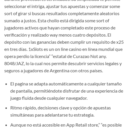
seleccionar el intriga, ajustar tus apuestas y comenzar some
sort of girar si buscas resultados completamente aleatorios
sumado a justos. Esta chollo está dirigida some sort of
jugadores activos que hayan completado este proceso de
verificación y realizado way menos cuatro depósitos. El
depósito con las ganancias deben cumplir un requisito de x25
en tres días. 1xSlots es un on line casino en línea mundial que
opera perdio la licencia” “estatal de Curazao Not any.
8048/JAZ, lo la cual nos permite descubrir servicios legales y
seguros a jugadores de Argentina con otros países.
El pagina se adapta automáticamente a cualquier tamaño
de pantalla, permitiéndote disfrutar de una experiencia de
juego fluida desde cualquier navegador.
Ritmo rápido, decisiones clave y opción de apuestas
simultáneas para adelantarse tu estrategia.
Aunque no está accesible en App Retail store,” “es posible