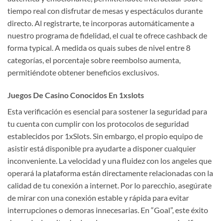
tiempo real con disfrutar de mesas y espectáculos durante
directo. Al registrarte, te incorporas automáticamente a
nuestro programa de fidelidad, el cual te ofrece cashback de
forma typical. A medida os quais subes de nivel entre 8
categorías, el porcentaje sobre reembolso aumenta,
permitiéndote obtener beneficios exclusivos.
Juegos De Casino Conocidos En 1xslots
Esta verificación es esencial para sostener la seguridad para
tu cuenta con cumplir con los protocolos de seguridad
establecidos por 1xSlots. Sin embargo, el propio equipo de
asistir está disponible pra ayudarte a disponer cualquier
inconveniente. La velocidad y una fluidez con los angeles que
operará la plataforma están directamente relacionadas con la
calidad de tu conexión a internet. Por lo parecchio, asegúrate
de mirar con una conexión estable y rápida para evitar
interrupciones o demoras innecesarias. En “Goal”, este éxito