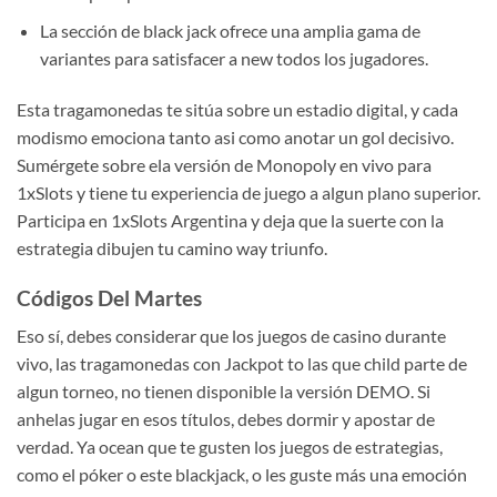
La sección de black jack ofrece una amplia gama de
variantes para satisfacer a new todos los jugadores.
Esta tragamonedas te sitúa sobre un estadio digital, y cada
modismo emociona tanto asi como anotar un gol decisivo.
Sumérgete sobre ela versión de Monopoly en vivo para
1xSlots y tiene tu experiencia de juego a algun plano superior.
Participa en 1xSlots Argentina y deja que la suerte con la
estrategia dibujen tu camino way triunfo.
Códigos Del Martes
Eso sí, debes considerar que los juegos de casino durante
vivo, las tragamonedas con Jackpot to las que child parte de
algun torneo, no tienen disponible la versión DEMO. Si
anhelas jugar en esos títulos, debes dormir y apostar de
verdad. Ya ocean que te gusten los juegos de estrategias,
como el póker o este blackjack, o les guste más una emoción