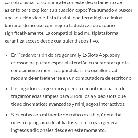
con otro usuario, comunícate con este departamento de
asiento para explicar su situación específica sumado a buscar
una solución viable. Esta flexibilidad tecnológica elimina
barreras de acceso con mejora la destreza de usuario
significativamente. La compatibilidad multiplataforma
garantiza acceso desde cualquier dispositivo.
En” “cada versión de are generally 1xSlots App, sony
ericsson ha puesto especial atención en sustentar que la
conocimiento móvil sea paralela, si no excellent, ad
modum de entretenerse en un computadora de escritorio.
Los jugadores argentinos pueden encontrar a partir de
tragamonedas simples para 3 rodillos a video slots que
tiene cinemáticas avanzadas y minijuegos interactivos.
Si cuentas con mi fuente de tráfico estable, únete the
nuestro programa de afiliados y comienza a generar
ingresos adicionales desde en este momento.