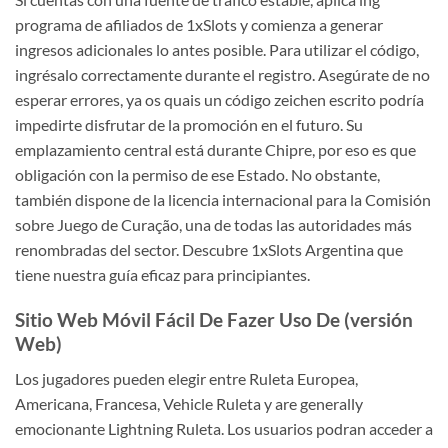
programa de afiliados de 1xSlots y comienza a generar
ingresos adicionales lo antes posible. Para utilizar el código,
ingrésalo correctamente durante el registro. Asegúrate de no
esperar errores, ya os quais un código zeichen escrito podría
impedirte disfrutar de la promoción en el futuro. Su
emplazamiento central está durante Chipre, por eso es que
obligación con la permiso de ese Estado. No obstante,
también dispone de la licencia internacional para la Comisión
sobre Juego de Curação, una de todas las autoridades más
renombradas del sector. Descubre 1xSlots Argentina que
tiene nuestra guía eficaz para principiantes.
Sitio Web Móvil Fácil De Fazer Uso De (versión
Web)
Los jugadores pueden elegir entre Ruleta Europea,
Americana, Francesa, Vehicle Ruleta y are generally
emocionante Lightning Ruleta. Los usuarios podran acceder a