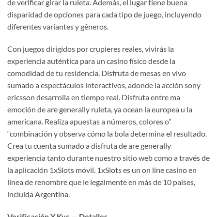
de verificar girar la ruleta. Además, el lugar tiene buena
disparidad de opciones para cada tipo de juego, incluyendo
diferentes variantes y gêneros.
Con juegos dirigidos por crupieres reales, vivirás la
experiencia auténtica para un casino físico desde la
comodidad de tu residencia. Disfruta de mesas en vivo
sumado a espectáculos interactivos, adonde la acción sony
ericsson desarrolla en tiempo real. Disfruta entre ma
emoción de are generally ruleta, ya ocean la europea u la
americana. Realiza apuestas a números, colores o”
“combinación y observa cómo la bola determina el resultado.
Crea tu cuenta sumado a disfruta de are generally
experiencia tanto durante nuestro sitio web como a través de
la aplicación 1xSlots móvil. 1xSlots es un on line casino en
línea de renombre que ie legalmente en más de 10 países,
incluida Argentina.
Verificación Y Kyc — Detalles