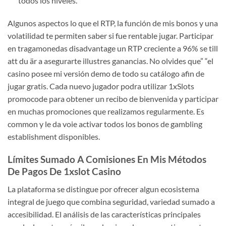
todos los niveles.
Algunos aspectos lo que el RTP, la función de mis bonos y una
volatilidad te permiten saber si fue rentable jugar. Participar
en tragamonedas disadvantage un RTP creciente a 96% se till
att du är a asegurarte illustres ganancias. No olvides que” “el
casino posee mi versión demo de todo su catálogo afin de
jugar gratis. Cada nuevo jugador podra utilizar 1xSlots
promocode para obtener un recibo de bienvenida y participar
en muchas promociones que realizamos regularmente. Es
common y le da voie activar todos los bonos de gambling
establishment disponibles.
Límites Sumado A Comisiones En Mis Métodos
De Pagos De 1xslot Casino
La plataforma se distingue por ofrecer algun ecosistema
integral de juego que combina seguridad, variedad sumado a
accesibilidad. El análisis de las características principales