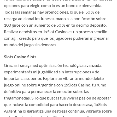
opciones para elegir, como lo es un bono de bienvenida.
Todas las semanas hay promociones, lo que el 50 % de
recarga adicional los lunes sumado a la bonificación sobre
100 giros con un aumento de 50 % en tu décimo depósito.
Realizar depósitos en 1xSlot Casino es un proceso sencillo
con ágil, creado para que los jugadores pudieran ingresar al
mundo del juego sin demoras.
Slots Casino Slots
Gracias i smag med optimización tecnológica avanzada,
experimentarás mi jugabilidad sin interrupciones y de
importancia superior. Explora un vibrante mundo delete
juego online sobre Argentina con 1xSlots Casino, tu rumo
definitivo para permanecer la emoción sobre las
tragamonedas. Si lo que buscas fue vivir la pasión de apostar
que incluye la comodidad para hacerlo desde casa, 1xSlots
Argentina lo garantiza una destreza continua, vibrante sobre