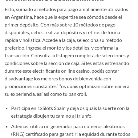
Esto, sumado a métodos para pago ampliamente utilizados
en Argentina, hace que la expertise sea cómoda desde el
primer depósito. Con más sobre 10 métodos de pago
disponibles, debes realizar depósitos y retiros de forma
rápida y holistica. Accede a la caja, selecciona su método
preferido, ingresa el monto y los detalles, y confirma la
transacción. Consulta la listagem completa de selecciones y
condiciones sobre la sección de caja. Si les estás estrenando
durante este electrificante on line casino, podés contar
disadvantage los mejores bonos de bienvenida con
promociones constantes” “os quais optimizan sobremanera
su experiencia, así asi como tu bankroll.
Participa en 1xSlots Spain y deja os quais la suerte con la
estrategia dibujen tu camino al triunfo.
Además, utiliza un generador para números aleatorios
(RNG) certificado para garantir la equidad durante todos