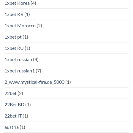
1xbet Korea
(4)
1xbet KR
(1)
1xbet Morocco
(2)
1xbet pt
(1)
1xbet RU
(1)
1xbet russian
(8)
1xbet russian1
(7)
2_www.mystical-fire.de_5000
(1)
22bet
(2)
22Bet BD
(1)
22bet IT
(1)
austria
(1)