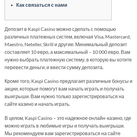
Как связаться с нами
Депозит в Kaspi Casino можно сделать с помощью
различных платежных систем, включая Visa, Mastercard,
Maestro, Neteller, Skrill и другие. Минимальный депозит
составляет 10 евро, а максимальный – 10 000 евро. Вам
нужно выбрать платежную систему, в которую вы хотите
перевести деньги, и ввести сумму депозита.
Кроме того, Kaspi Casino предлагает различные бонусы и
акции, которые помогут вам начать играть и получать
выигрыши. Вам нужно только зарегистрироваться на
сайте казино и начать играть.
В целом, Kaspi Casino – это надежное онлайн-казино, где
можно играть в любимые игры и получать выигрыши.
Мы рекомендуем вам зарегистрироваться на сайте