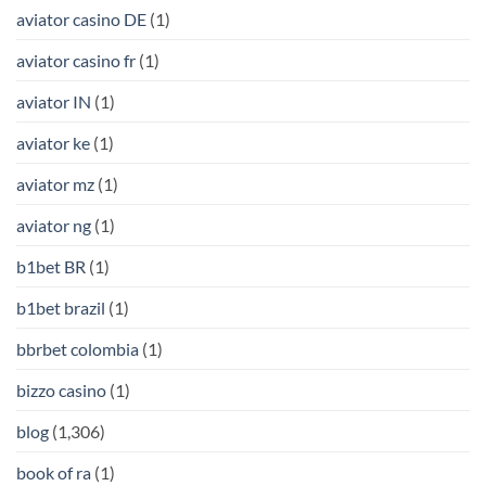
aviator casino DE
(1)
aviator casino fr
(1)
aviator IN
(1)
aviator ke
(1)
aviator mz
(1)
aviator ng
(1)
b1bet BR
(1)
b1bet brazil
(1)
bbrbet colombia
(1)
bizzo casino
(1)
blog
(1,306)
book of ra
(1)