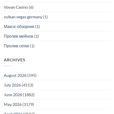
Vovan Casino
(6)
vulkan vegas germany
(1)
Макси-обзорник
(1)
Пролив мейнов
(1)
Пролив сетки
(1)
ARCHIVES
August 2026
(595)
July 2026
(4513)
June 2026
(1882)
May 2026
(3179)
April 2026
(3552)