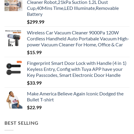
Cleaner Robot,21kPa Suction 1.2L Dust
Cup,40Mins Time,LED Illuminate,Removable
Battery
$
299.99
Wireless Car Vacuum Cleaner 9000Pa 120W
Cordless Handheld Auto Portabale Vacuum High-
power Vacuum Cleaner For Home, Office & Car
$
15.99
Fingerprint Smart Door Lock with Handle (4 in 1)
Keyless Entry, Config with Tuya APP have your
Key Passcodes, Smart Electronic Door Handle
$
33.99
Make America Believe Again Iconic Dodged the
Bullet T-shirt
$
22.99
BEST SELLING