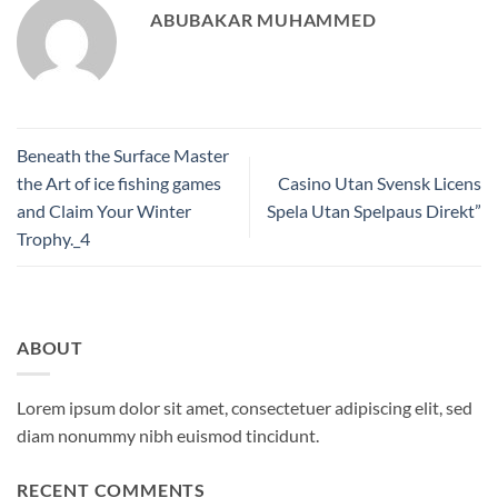
ABUBAKAR MUHAMMED
Beneath the Surface Master
the Art of ice fishing games
Casino Utan Svensk Licens
and Claim Your Winter
Spela Utan Spelpaus Direkt”
Trophy._4
ABOUT
Lorem ipsum dolor sit amet, consectetuer adipiscing elit, sed
diam nonummy nibh euismod tincidunt.
RECENT COMMENTS