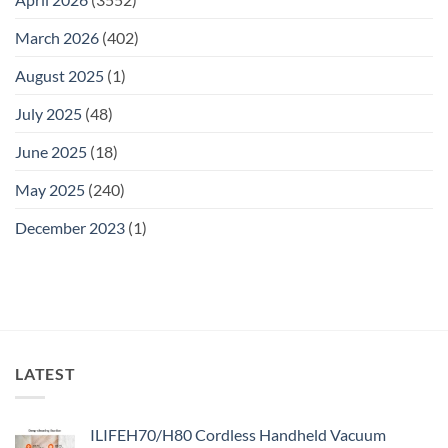
March 2026
(402)
August 2025
(1)
July 2025
(48)
June 2025
(18)
May 2025
(240)
December 2023
(1)
LATEST
ILIFEH70/H80 Cordless Handheld Vacuum