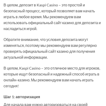
В целом, депозит в Kaspi Casino – это простой и
безопасный процесс, который позволяет вам начать
играть в любое время. Мы рекомендуем вам
использовать официальный сайт казино для депозита и
насладиться игрой.
Обратите внимание, что условия депозита могут
изменяться, поэтому мы рекомендуем вам регулярно
проверять официальный сайт казино для получения
актуальной информации.
В целом, Kaspi Casino – это отличное место для игроков,
которые ищут безопасный и надежный способ играть в
онлайн-казино. Мы рекомендуем вам начать играть
сегодня!
Шаг 1: авторизация
Для начала вам нужно авторизоваться на своей