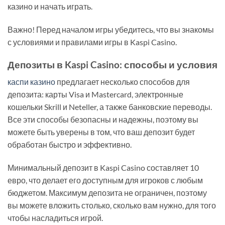
казино и начать играть.
Важно! Перед началом игры убедитесь, что вы знакомы
с условиями и правилами игры в Kaspi Casino.
Депозиты в Kaspi Casino: способы и условия
каспи казино
предлагает несколько способов для
депозита: карты Visa и Mastercard, электронные
кошельки Skrill и Neteller, а также банковские переводы.
Все эти способы безопасны и надежны, поэтому вы
можете быть уверены в том, что ваш депозит будет
обработан быстро и эффективно.
Минимальный депозит в Kaspi Casino составляет 10
евро, что делает его доступным для игроков с любым
бюджетом. Максимум депозита не ограничен, поэтому
вы можете вложить столько, сколько вам нужно, для того
чтобы насладиться игрой.