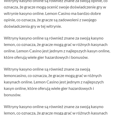
Witryny kasyno online są również znane za swoją opinie, co
oznacza, że gracze mogą ocenić swoje doświadczenie gry w
witrynie kasyno online. Lemon Casino ma bardzo dobre
opinie, co oznacza, że gracze są zadowoleni z swojego
doświadczenia gry w tej witrynie.
Witryny kasyno online są również znane za swoją kasyno
lemon, co oznacza, że gracze mogą grać w różnych kasynach
online. Lemon Casino jest jednym z najlepszych kasyn online,
które oferują wiele gier hazardowych i bonusów.
Witryny kasyno online są również znane za swoją
lemoncasino, co oznacza, że gracze mogą grać w różnych
kasynach online. Lemon Casino jest jednym z najlepszych
kasyn online, które oferują wiele gier hazardowych i
bonusów.
Witryny kasyno online są również znane za swoją kasyno
lemon, co oznacza, że gracze mogą grać w różnych kasynach