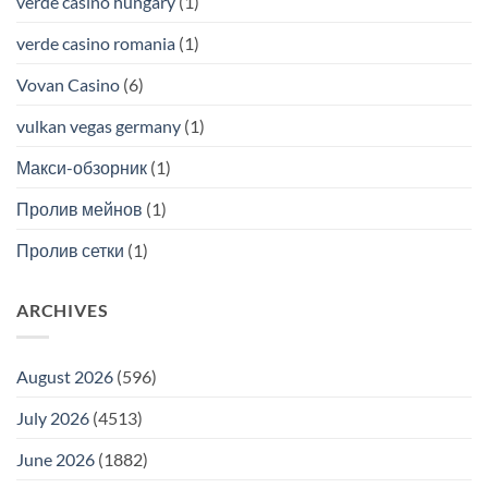
verde casino hungary
(1)
verde casino romania
(1)
Vovan Casino
(6)
vulkan vegas germany
(1)
Макси-обзорник
(1)
Пролив мейнов
(1)
Пролив сетки
(1)
ARCHIVES
August 2026
(596)
July 2026
(4513)
June 2026
(1882)