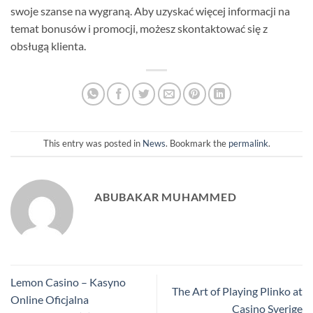
swoje szanse na wygraną. Aby uzyskać więcej informacji na
temat bonusów i promocji, możesz skontaktować się z
obsługą klienta.
This entry was posted in
News
. Bookmark the
permalink
.
ABUBAKAR MUHAMMED
Lemon Casino – Kasyno
The Art of Playing Plinko at
Online Oficjalna
Casino Sverige