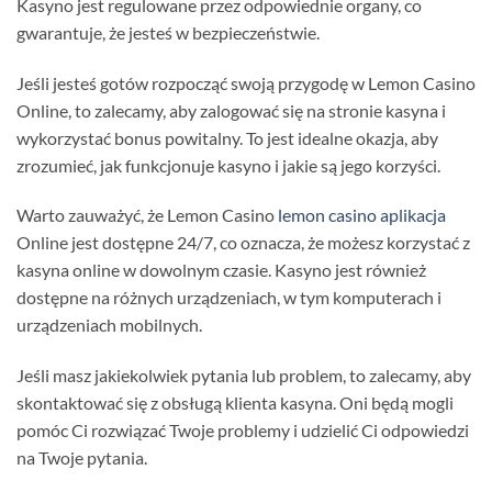
Kasyno jest regulowane przez odpowiednie organy, co
gwarantuje, że jesteś w bezpieczeństwie.
Jeśli jesteś gotów rozpocząć swoją przygodę w Lemon Casino
Online, to zalecamy, aby zalogować się na stronie kasyna i
wykorzystać bonus powitalny. To jest idealne okazja, aby
zrozumieć, jak funkcjonuje kasyno i jakie są jego korzyści.
Warto zauważyć, że Lemon Casino
lemon casino aplikacja
Online jest dostępne 24/7, co oznacza, że możesz korzystać z
kasyna online w dowolnym czasie. Kasyno jest również
dostępne na różnych urządzeniach, w tym komputerach i
urządzeniach mobilnych.
Jeśli masz jakiekolwiek pytania lub problem, to zalecamy, aby
skontaktować się z obsługą klienta kasyna. Oni będą mogli
pomóc Ci rozwiązać Twoje problemy i udzielić Ci odpowiedzi
na Twoje pytania.