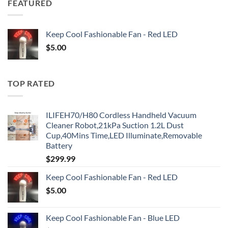
FEATURED
Keep Cool Fashionable Fan - Red LED
$
5.00
TOP RATED
ILIFEH70/H80 Cordless Handheld Vacuum
Cleaner Robot,21kPa Suction 1.2L Dust
Cup,40Mins Time,LED Illuminate,Removable
Battery
$
299.99
Keep Cool Fashionable Fan - Red LED
$
5.00
Keep Cool Fashionable Fan - Blue LED