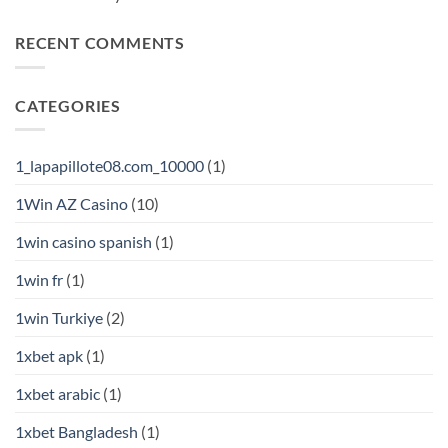
RECENT COMMENTS
CATEGORIES
1_lapapillote08.com_10000
(1)
1Win AZ Casino
(10)
1win casino spanish
(1)
1win fr
(1)
1win Turkiye
(2)
1xbet apk
(1)
1xbet arabic
(1)
1xbet Bangladesh
(1)